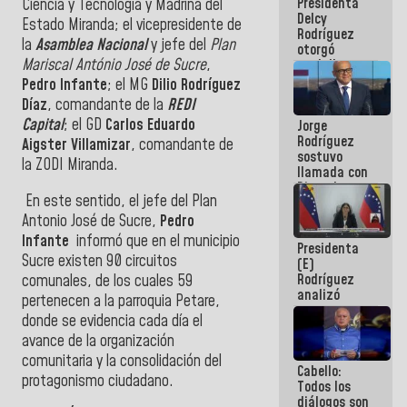
Presidenta
Ciencia y Tecnología y Madrina del
abordar
Delcy
planes de
Estado Miranda; el vicepresidente de
Rodríguez
acción
la
Asamblea Nacional
y jefe del
Plan
otorgó
Mariscal António José de Sucre
,
medalla
"Héroe de
Pedro Infante
; el MG
Dilio Rodríguez
Venezuela"
Díaz
, comandante de la
REDI
a servidores
Capital
; el GD
Carlos Eduardo
Jorge
públicos
Rodríguez
Aigster Villamizar
, comandante de
sostuvo
la ZODI Miranda.
llamada con
Dinorah
En este sentido, el jefe del Plan
Figuera y
acuerdan
Antonio José de Sucre,
Pedro
primer
Infante
informó que en el municipio
Presidenta
encuentro
Sucre existen 90 circuitos
(E)
presencial
Rodríguez
comunales, de los cuales 59
para el
analizó
diálogo
pertenecen a la parroquia Petare,
junto a
donde se evidencia cada día el
gobernadores
avance de la organización
planes de
recuperación
comunitaria y la consolidación del
Cabello:
del Sistema
protagonismo ciudadano.
Todos los
Eléctrico
diálogos son
Nacional