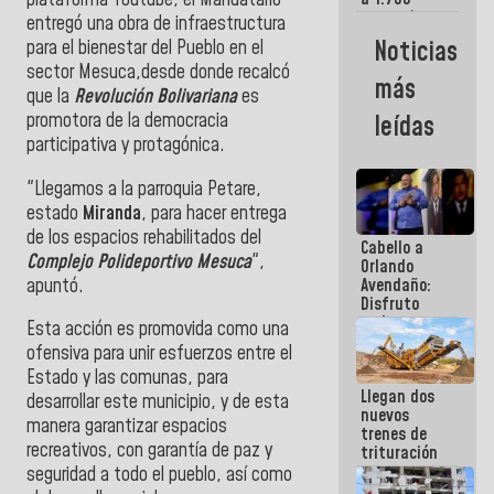
comerciantes
entregó
una obra de infraestructura
y
Noticias
para el bienestar del Pueblo en el
emprendedores
sector Mesuca,desde donde
recalcó
afectados
más
por
que la
Revolución Bolivariana
es
terremotos
promotora de la democracia
leídas
participativa y protagónica.
"Llegamos a la parroquia Petare,
estado
Miranda
, para hacer entrega
de los espacios rehabilitados del
Cabello a
Complejo Polideportivo Mesuca
",
Orlando
apuntó.
Avendaño:
Disfruto
cada vez
Esta acción es promovida como una
que escribes
ofensiva para unir esfuerzos entre el
porque lo
Estado y las comunas, para
que haces
Llegan dos
es
desarrollar este municipio, y de esta
nuevos
embarrarla
manera garantizar espacios
trenes de
recreativos, con garantía de paz y
trituración
para
seguridad a todo el pueblo, así como
optimizar