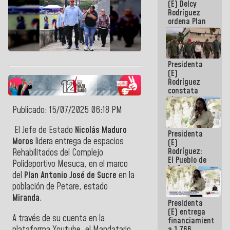
(E) Delcy
AmeriCup
Rodríguez
2027
ordena Plan
maestro de
desarrollo
logístico y
turístico
Presidenta
para La
(E)
Guaira
Rodríguez
constata
obras de
rehabilitación
Publicado: 15/07/2025 06:18 PM
de Escuela
Militar de
El Jefe de Estado
Nicolás Maduro
Presidenta
Mamo en La
Moros
lidera entrega de espacios
(E)
Guaira
Rodríguez:
Rehabilitados del Complejo
El Pueblo de
Polideportivo Mesuca, en el marco
La Guaira
del
Plan Antonio José de Sucre
en la
siempre
estará
población de Petare, estado
acompañada
Miranda
.
Presidenta
por el
(E) entrega
Gobierno
A través de su cuenta en la
financiamientos
Nacional
plataforma Youtube, el M
andatario
a 1.766