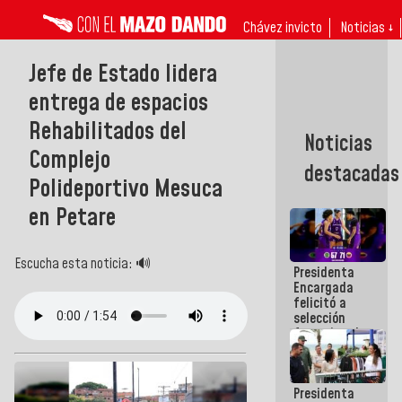
Chávez invicto
Noticias ↓
Jefe de Estado lidera
entrega de espacios
Rehabilitados del
Noticias
Complejo
destacadas
Polideportivo Mesuca
en Petare
Escucha esta noticia: 🔊
Presidenta
Encargada
felicitó a
selección
femenina de
baloncesto
por su
clasificación
Presidenta
a la