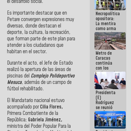
el desarrollo social.
manejo de
escombros
Es importante destacar que en
Necropolítica
en La Guaira
opositora:
Petare convergen expresiones muy
La mentira
diversas, donde destacan el
como arma
deporte, la cultura, la recreación,
contra el
que forman parte de este plan para
Pueblo
atender a los ciudadanos que
habitan en el sector.
Metro de
Caracas
Durante el acto, el Jefe de Estado
continúa
con los
realizó la apertura de las áreas de
trabajos de
piscinas del
Complejo Polideportivo
mantenimiento
Mesuca
, además de un campo de
e inspección
en la Línea 2
fútbol rehabilitado.
Presidenta
(E)
El Mandatario nacional estuvo
Rodríguez
acompañado por
Cilia Flores,
se reunió
con Estado
Primera Combatiente de la
Mayor
República;
Gabriela Jiménez,
Eléctrico
ministra del Poder Popular Para la
para