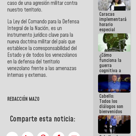
caso de una agresión militar contra
porque lo
que haces
nuestro territorio.
Caracas
es
implementará
embarrarla
La Ley del Comando para la Defensa
horario
Integral de la Nación, es un
especial
para
instrumento jurídico clave para la
adaptarse
nueva doctrina militar del país que
al plan de
establece la corresponsabilidad del
ahorro
Estado y de todos los venezolanos
¿Cómo
energético
funciona la
en la defensa del territorio
guerra
venezolano frente a las amenazas
cognitiva a
internas y externas.
favor de la
narrativa
hegemónica?
(1)
Cabello:
REDACCIÓN MAZO
Todos los
diálogos son
bienvenidos
siempre que
Comparte esta noticia:
estén en el
marco de la
Constitución