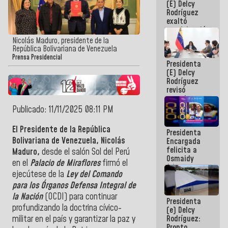
(E) Delcy
Panamericana
Rodríguez
Sub-17
exaltó
participación
de
Nicolás Maduro, presidente de la
Venezuela
República Bolivariana de Venezuela
en Juegos
Prensa Presidencial
Presidenta
Centroamericanos
(E) Delcy
y del Caribe
Rodríguez
2026
revisó
agenda
económica y
Publicado: 11/11/2025 08:11 PM
ejecución de
fondos de
El Presidente de la República
Presidenta
emergencia
Bolivariana de Venezuela, Nicolás
Encargada
post-sismos
felicita a
Maduro,
desde el salón Sol del Perú
Osmaidy
en el
Palacio de Miraflores
firmó el
Arias y
ejecútese de la
Ley del Comando
Giraly
Marcano por
para los Órganos Defensa Integral de
hacer
la Nación
(OCDI)
para continuar
Presidenta
historia en
profundizando la doctrina cívico-
(e) Delcy
los
Rodríguez:
militar en el país y garantizar la paz y
Centroamericanos
Pronto