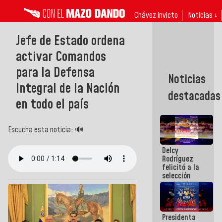
Chávez invicto
Noticias ↓
Jefe de Estado ordena
activar Comandos
para la Defensa
Noticias
Integral de la Nación
destacadas
en todo el país
Escucha esta noticia: 🔊
Delcy
Rodríguez
felicitó a la
selección
nacional
masculina
de voleibol
campeona
Presidenta
de la Copa