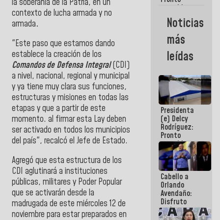
la soberanía de la Patria, en un
restableceremos
contexto de lucha armada y no
las
Noticias
armada
.
operaciones
en el
más
Aeropuerto
"Este paso que estamos dando
Internacional
establece la creación de los
leídas
de
Comandos de Defensa Integral
(CDI)
Maiquetía
a nivel, nacional, regional y municipal
y ya tiene muy clara sus funciones,
estructuras y misiones en todas las
etapas y que a partir de este
Presidenta
momento. al firmar esta Lay deben
(e) Delcy
Rodríguez:
ser activado en todos los municipios
Pronto
del país", recalcó el Jefe de Estado.
restableceremos
las
Agregó que esta estructura de los
operaciones
en el
CDI aglutinará a instituciones
Cabello a
Aeropuerto
públicas, militares y Poder Popular
Orlando
Internacional
que se activarán desde la
Avendaño:
de
Disfruto
Maiquetía
madrugada de este miércoles 12 de
cada vez
noviembre para estar preparados en
que escribes