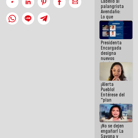
Cabello al
de la
palangrista
República
Avendaño:
Lo que
vayas a
escribir
hazlo hoy
por que no
Presidenta
sabemos si
Encargada
la semana
designa
que viene
nuevos
hay
titulares en
programa
el
Viceministerio
de Energía
¡Alerta
Eléctrica y
Pueblo!
CORPOELEC
Entérese del
"plan
enjambre"
de La Sayo
para
sabotear el
¡No se dejen
diálogo y
engañar! La
promover el
Sayona y
caos