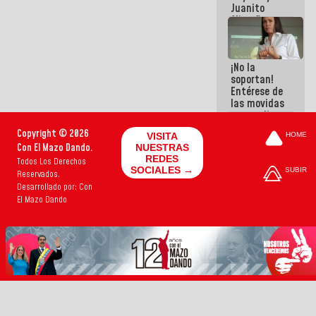
Juanito
Alimaña son
harina del
mismo
costal
¡No la
soportan!
Entérese de
las movidas
que realizan
antiguos
Copyright © 2026
VISITA
HOME
cómplices
Con El Mazo Dando.
NUESTRAS
de La Sayo
REDES
Todos Los Derechos
para
SOCIALES →
SUBIR
Reservados.
sacudírsela
Desarrollado por: Con
El Mazo Dando