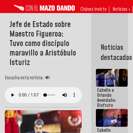
Chávez invicto
Noticias ↓
Jefe de Estado sobre
Maestro Figueroa:
Tuvo como discípulo
Noticias
maravillo a Aristóbulo
destacadas
Isturiz
Escucha esta noticia: 🔊
Cabello a
Orlando
Avendaño:
Disfruto
cada vez
que escribes
porque lo
que haces
Cabello
es