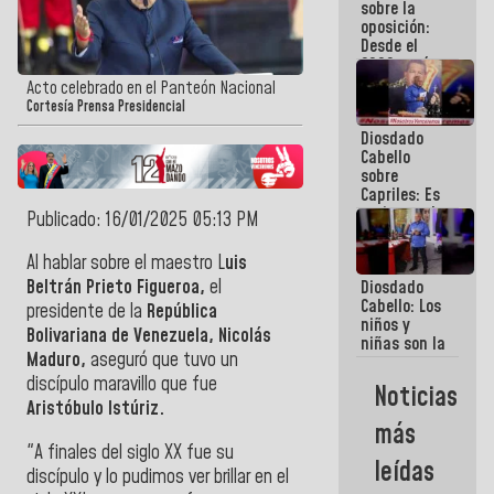
sobre la
embarrarla
oposición:
Desde el
2002 están
intentando
Acto celebrado en el Panteón Nacional
quemar el
Cortesía Prensa Presidencial
país ante la
Diosdado
ausencia de
Cabello
políticos
sobre
verdaderos
Capriles: Es
un inmoral
Publicado: 16/01/2025 05:13 PM
de la
política
Al hablar sobre el maestro L
uis
Beltrán Prieto Figueroa,
el
Diosdado
Cabello: Los
presidente de la
República
niños y
Bolivariana de Venezuela, Nicolás
niñas son la
Maduro,
aseguró que tuvo un
razon
fundamental
discípulo maravillo que fue
Noticias
de lo que
Aristóbulo Istúriz.
estamos
más
haciendo
"A finales del siglo XX fue su
leídas
discípulo y lo pudimos ver brillar en el