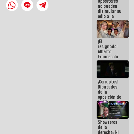
Opositores
agua han
no pueden
llevado
disimular su
odio a la
paz del
pueblo
¡El
resignado!
Alberto
Franceschi
muestra su
frustración
ante
burguesía
¡Corruptos!
de siempre
Diputados
de la
oposición de
la AN de
2015
derrocharon
el dinero de
Showseros
los
de la
venezolanos
derecha: Ni