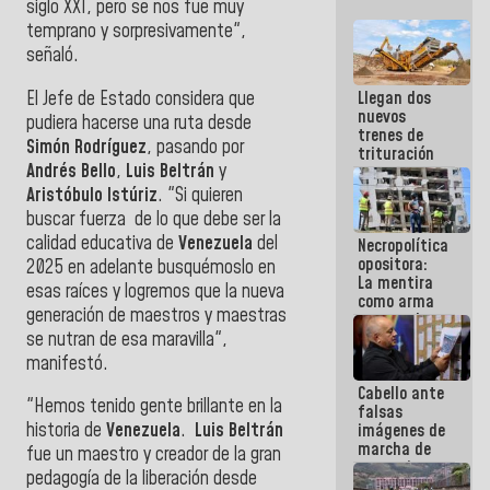
siglo XXI, pero se nos fue muy
temprano y sorpresivamente",
señaló.
El Jefe de Estado considera que
Llegan dos
nuevos
pudiera hacerse una ruta desde
trenes de
Simón Rodríguez
, pasando por
trituración
Andrés Bello
,
Luis Beltrán
y
para
optimizar
Aristóbulo Istúriz
. "Si quieren
manejo de
buscar fuerza de lo que debe ser la
escombros
calidad educativa de
Venezuela
del
Necropolítica
en La Guaira
opositora:
2025 en adelante busquémoslo en
La mentira
esas raíces y logremos que la nueva
como arma
generación de maestros y maestras
contra el
se nutran de esa maravilla",
Pueblo
manifestó.
Cabello ante
"Hemos tenido gente brillante en la
falsas
historia de
Venezuela
.
Luis Beltrán
imágenes de
marcha de
fue un maestro y creador de la gran
extremistas:
pedagogía de la liberación desde
Son unos