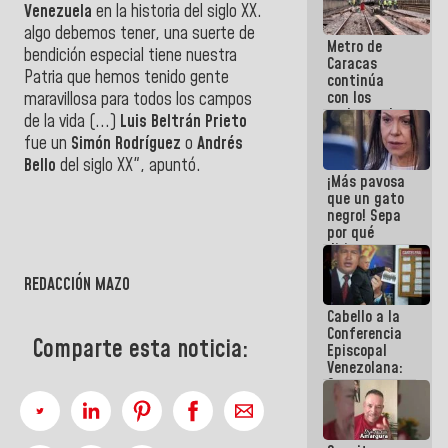
Venezuela
en la historia del siglo XX.
coberos,
viven de la
algo debemos tener, una suerte de
Metro de
mentira
bendición especial tiene nuestra
Caracas
Patria que hemos tenido gente
continúa
con los
maravillosa para todos los campos
trabajos de
de la vida (...)
Luis Beltrán Prieto
mantenimiento
fue un
Simón Rodríguez
o
Andrés
e inspección
Bello
del siglo XX", apuntó.
en la Línea 2
¡Más pavosa
que un gato
negro! Sepa
por qué
dirigentes
opositores
REDACCIÓN MAZO
se
desmarcan
Cabello a la
de La Sayo
Conferencia
Comparte esta noticia:
Episcopal
Venezolana:
Son unos
inmorales,
ni una
botella de