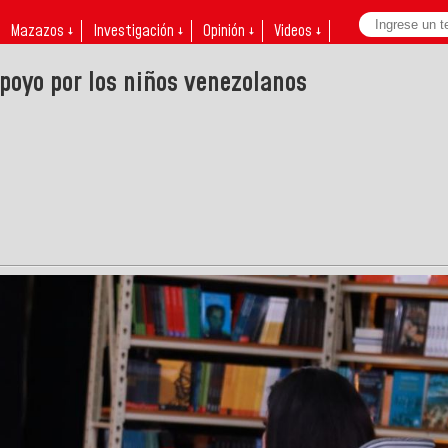
Mazazos ↓
Investigación ↓
Opinión ↓
Videos ↓
apoyo por los niños venezolanos