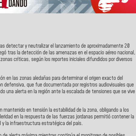
as detectar y neutralizar el lanzamiento de aproximadamente 20
splegó tras la detección de las amenazas en el espacio aéreo nacional,
onas críticas, según los reportes iniciales difundidos por diversos
ón en las zonas aledañas para determinar el origen exacto del
ión defensiva, que fue documentada por registros audiovisuales que
o una alerta en la región ante la escalada de tensiones que se vive
 mantenido en tensión la estabilidad de la zona, obligando a los
eleridad en la respuesta de las fuerzas jordanas permitió contener la
y la infraestructura estratégica del país.
o de alerta máxima mientras continúa el monitoreo de posibles