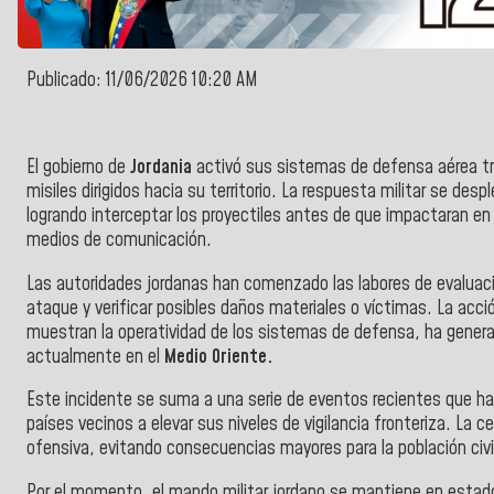
Publicado: 11/06/2026 10:20 AM
El gobierno de
Jordania
activó sus sistemas de defensa aérea tr
misiles dirigidos hacia su territorio. La respuesta militar se de
logrando interceptar los proyectiles antes de que impactaran en z
medios de comunicación.
Las autoridades jordanas han comenzado las labores de evaluaci
ataque y verificar posibles daños materiales o víctimas. La acc
muestran la operatividad de los sistemas de defensa, ha generad
actualmente en el
Medio Oriente.
Este incidente se suma a una serie de eventos recientes que han
países vecinos a elevar sus niveles de vigilancia fronteriza. La c
ofensiva, evitando consecuencias mayores para la población civil 
Por el momento, el mando militar jordano se mantiene en estad