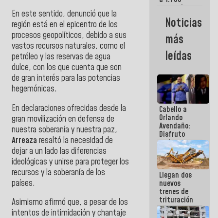
comerciantes
En este sentido,
denunció que la
y
Noticias
región está en el epicentro de los
emprendedores
afectados
procesos geopolíticos, debido a sus
más
por
vastos
recursos naturales
, como el
terremotos
leídas
petróleo y las reservas de agua
dulce, con los que cuenta que son
de gran interés para las potencias
hegemónicas.
En declaraciones ofrecidas desde la
Cabello a
Orlando
gran movilización en defensa de
Avendaño:
nuestra soberanía y nuestra paz,
Disfruto
Arreaza
resaltó
la necesidad de
cada vez
dejar a un lado las diferencias
que escribes
porque lo
ideológicas y unirse para proteger los
que haces
recursos y la soberanía de los
Llegan dos
es
países.
nuevos
embarrarla
trenes de
trituración
Asimismo afirmó que, a pesar de los
para
intentos de intimidación y chantaje
optimizar