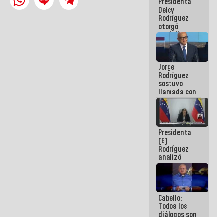
Presidenta
abordar
Delcy
planes de
Rodríguez
acción
otorgó
medalla
"Héroe de
Venezuela"
a servidores
Jorge
públicos
Rodríguez
sostuvo
llamada con
Dinorah
Figuera y
acuerdan
primer
Presidenta
encuentro
(E)
presencial
Rodríguez
para el
analizó
diálogo
junto a
gobernadores
planes de
recuperación
Cabello:
del Sistema
Todos los
Eléctrico
diálogos son
Nacional