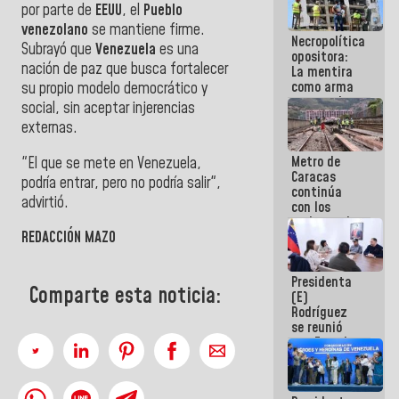
por parte de
EEUU
, el
Pueblo
manejo de
escombros
venezolano
se mantiene firme.
Necropolítica
en La Guaira
Subrayó que
Venezuela
es una
opositora:
nación de paz que busca fortalecer
La mentira
como arma
su propio modelo democrático y
contra el
social, sin aceptar injerencias
Pueblo
externas.
Metro de
"El que se mete en Venezuela,
Caracas
podría entrar, pero no podría salir",
continúa
advirtió.
con los
trabajos de
REDACCIÓN MAZO
mantenimiento
e inspección
en la Línea 2
Presidenta
Comparte esta noticia:
(E)
Rodríguez
se reunió
con Estado
Mayor
Eléctrico
para