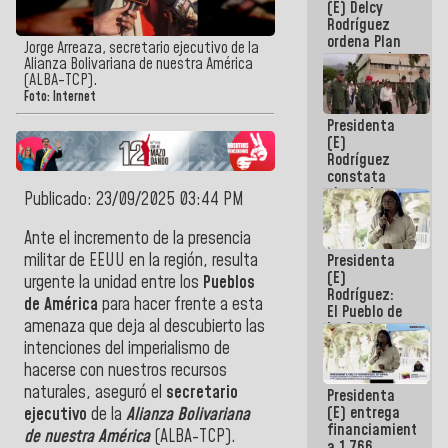
(E) Delcy
AmeriCup
Rodríguez
2027
ordena Plan
Jorge Arreaza, secretario ejecutivo de la
maestro de
Alianza Bolivariana de nuestra América
desarrollo
(ALBA-TCP).
logístico y
Foto: Internet
turístico
Presidenta
para La
(E)
Guaira
Rodríguez
constata
obras de
Publicado: 23/09/2025 03:44 PM
rehabilitación
de Escuela
Ante el incremento de la presencia
Militar de
militar de EEUU en la región, resulta
Presidenta
Mamo en La
(E)
Guaira
urgente la unidad entre los
Pueblos
Rodríguez:
de
América
para hacer frente a esta
El Pueblo de
amenaza que deja al descubierto las
La Guaira
siempre
intenciones del imperialismo de
estará
hacerse con nuestros recursos
acompañada
naturales, aseguró el
secretario
Presidenta
por el
(E) entrega
Gobierno
ejecutivo
de la
Alianza Bolivariana
financiamientos
Nacional
de nuestra América
(ALBA-TCP).
a 1.766