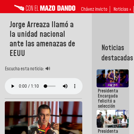
Chávez invicto
Noticias ↓
Jorge Arreaza llamó a
la unidad nacional
ante las amenazas de
Noticias
EEUU
destacadas
Escucha esta noticia: 🔊
Presidenta
Encargada
felicitó a
selección
femenina de
baloncesto
por su
clasificación
Presidenta
a la