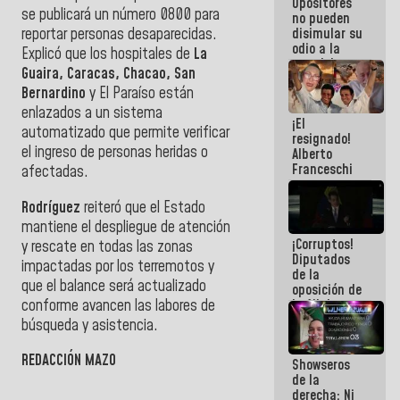
Opositores
agua han
se publicará un número 0800 para
no pueden
llevado
reportar personas desaparecidas.
disimular su
odio a la
Explicó que los hospitales de
La
paz del
Guaira, Caracas, Chacao, San
pueblo
Bernardino
y El Paraíso están
enlazados a un sistema
¡El
automatizado que permite verificar
resignado!
el ingreso de personas heridas o
Alberto
Franceschi
afectadas.
muestra su
frustración
Rodríguez
reiteró que el Estado
ante
mantiene el despliegue de atención
burguesía
¡Corruptos!
de siempre
y rescate en todas las zonas
Diputados
impactadas por los terremotos y
de la
que el balance será actualizado
oposición de
conforme avancen las labores de
la AN de
2015
búsqueda y asistencia.
derrocharon
el dinero de
REDACCIÓN MAZO
Showseros
los
de la
venezolanos
derecha: Ni