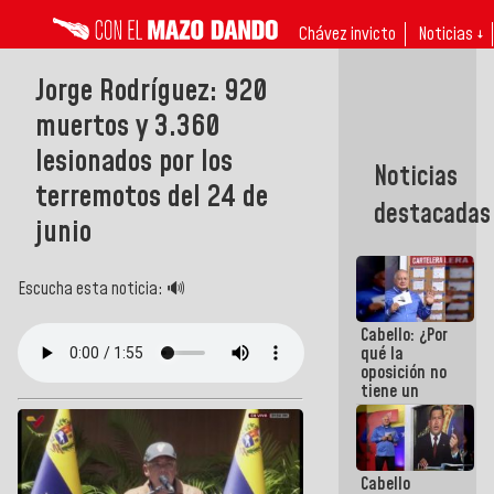
Chávez invicto
Noticias ↓
Jorge Rodríguez: 920
muertos y 3.360
lesionados por los
Noticias
terremotos del 24 de
destacadas
junio
Escucha esta noticia: 🔊
Cabello: ¿Por
qué la
oposición no
tiene un
programa
que se
convierta en
tendencia?
Cabello