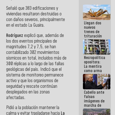
Señaló que 383 edificaciones y
viviendas resultaron destruidas o
con daños severos, principalmente
Llegan dos
en el estado La Guaira.
nuevos
trenes de
Rodríguez
explicó que, además de
trituración
para
los dos eventos principales de
optimizar
magnitudes 7,2 y 7,5, se han
manejo de
contabilizado 302 movimientos
escombros
Necropolítica
sísmicos en total, incluidos más de
en La Guaira
opositora:
300 réplicas a lo largo de las fallas
La mentira
geológicas del país. Indicó que el
como arma
sistema de monitoreo permanece
contra el
Pueblo
activo y que los organismos de
seguridad y rescate continúan
desplegados en las zonas
Cabello ante
falsas
afectadas.
imágenes de
marcha de
Pidió a la población mantener la
extremistas:
calma y evitar trasladarse hacia
La
Son unos