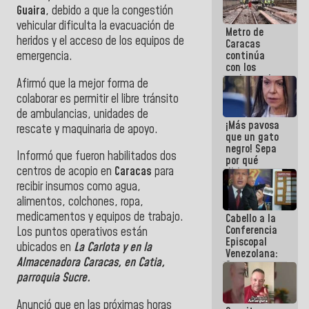
coberos,
Guaira
, debido a que la congestión
viven de la
vehicular dificulta la evacuación de
Metro de
mentira
heridos y el acceso de los equipos de
Caracas
continúa
emergencia.
con los
trabajos de
Afirmó que la mejor forma de
mantenimiento
colaborar es permitir el libre tránsito
e inspección
de ambulancias, unidades de
en la Línea 2
¡Más pavosa
rescate y maquinaria de apoyo.
que un gato
negro! Sepa
Informó que fueron habilitados dos
por qué
centros de acopio en
Caracas
para
dirigentes
opositores
recibir insumos como agua,
se
alimentos, colchones, ropa,
desmarcan
medicamentos y equipos de trabajo.
Cabello a la
de La Sayo
Conferencia
Los puntos operativos están
Episcopal
ubicados en
La Carlota y en la
Venezolana:
Almacenadora Caracas, en Catia,
Son unos
inmorales,
parroquia Sucre.
ni una
botella de
Anunció que en las próximas horas