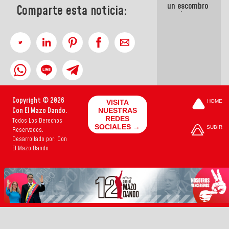
un escombro
Comparte esta noticia:
movieron
para salvar
vidas
Copyright © 2026
VISITA
HOME
Con El Mazo Dando.
NUESTRAS
REDES
Todos Los Derechos
SOCIALES →
SUBIR
Reservados.
Desarrollado por: Con
El Mazo Dando