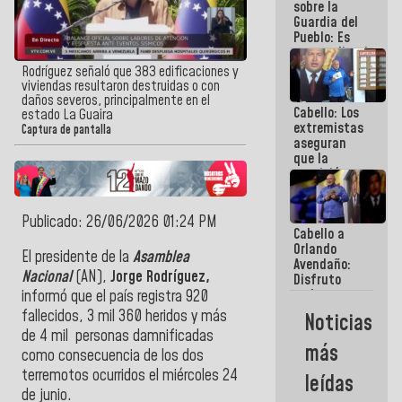
sobre la
Guardia del
Pueblo: Es
extraordinario
como esos
Rodríguez señaló que 383 edificaciones y
muchachos
viviendas resultaron destruidas o con
y
daños severos, principalmente en el
Cabello: Los
muchachas
estado La Guaira
extremistas
se enlazan
Captura de pantalla
aseguran
con la gente
que la
oposición
actual es la
más
dividida de
Publicado: 26/06/2026 01:24 PM
Cabello a
la historia
Orlando
de
El presidente de la
Asamblea
Avendaño:
Venezuela
Nacional
(AN),
Jorge Rodríguez,
Disfruto
cada vez
informó que el país registra 920
que escribes
fallecidos, 3 mil 360 heridos y más
Noticias
porque lo
de 4 mil personas damnificadas
que haces
más
como consecuencia de los dos
es
embarrarla
terremotos ocurridos el miércoles 24
leídas
de junio.