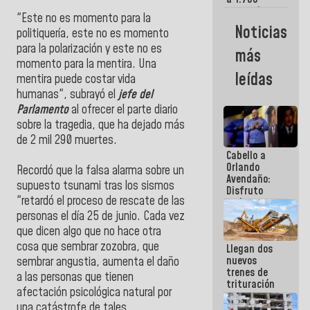
comerciantes
"Este no es momento para la
y
Noticias
politiquería, este no es momento
emprendedores
afectados
para la polarización y este no es
más
por
momento para la mentira. Una
terremotos
leídas
mentira puede costar vida
humanas", subrayó el
jefe del
Parlamento
al ofrecer el parte diario
sobre la tragedia, que ha dejado más
de 2 mil 290 muertes.
Cabello a
Orlando
Recordó que la falsa alarma sobre un
Avendaño:
supuesto tsunami tras los sismos
Disfruto
"retardó el proceso de rescate de las
cada vez
que escribes
personas el día 25 de junio. Cada vez
porque lo
que dicen algo que no hace otra
que haces
cosa que sembrar zozobra, que
Llegan dos
es
nuevos
embarrarla
sembrar angustia, aumenta el daño
trenes de
a las personas que tienen
trituración
afectación psicológica natural por
para
una catástrofe de tales
optimizar