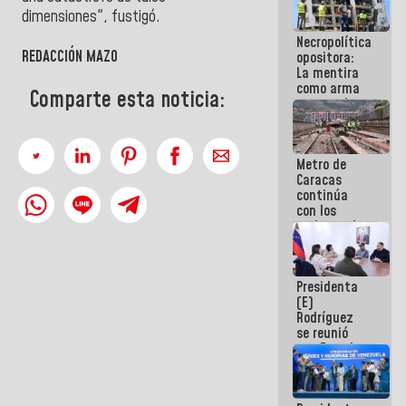
manejo de
dimensiones", fustigó.
escombros
Necropolítica
en La Guaira
REDACCIÓN MAZO
opositora:
La mentira
como arma
Comparte esta noticia:
contra el
Pueblo
Metro de
Caracas
continúa
con los
trabajos de
mantenimiento
e inspección
en la Línea 2
Presidenta
(E)
Rodríguez
se reunió
con Estado
Mayor
Eléctrico
para