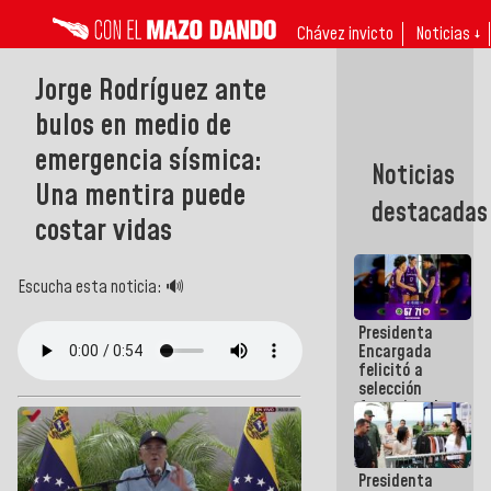
Chávez invicto
Noticias ↓
Jorge Rodríguez ante
bulos en medio de
emergencia sísmica:
Noticias
Una mentira puede
destacadas
costar vidas
Escucha esta noticia: 🔊
Presidenta
Encargada
felicitó a
selección
femenina de
baloncesto
por su
clasificación
Presidenta
a la