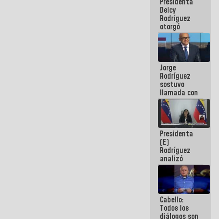
Presidenta
abordar
Delcy
planes de
Rodríguez
acción
otorgó
medalla
"Héroe de
Venezuela"
a servidores
Jorge
públicos
Rodríguez
sostuvo
llamada con
Dinorah
Figuera y
acuerdan
primer
Presidenta
encuentro
(E)
presencial
Rodríguez
para el
analizó
diálogo
junto a
gobernadores
planes de
recuperación
Cabello:
del Sistema
Todos los
Eléctrico
diálogos son
Nacional