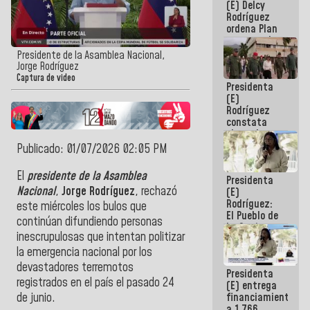
(E) Delcy
AmeriCup
Rodríguez
2027
ordena Plan
maestro de
desarrollo
Presidente de la Asamblea Nacional,
logístico y
Jorge Rodríguez
turístico
Captura de video
Presidenta
para La
(E)
Guaira
Rodríguez
constata
obras de
rehabilitación
Publicado: 01/07/2026 02:05 PM
de Escuela
Militar de
El
presidente de la Asamblea
Presidenta
Mamo en La
Nacional
,
Jorge Rodríguez
, rechazó
(E)
Guaira
Rodríguez:
este miércoles los bulos que
El Pueblo de
continúan difundiendo personas
La Guaira
inescrupulosas que intentan politizar
siempre
estará
la emergencia nacional por los
acompañada
devastadores terremotos
Presidenta
por el
registrados en el país el pasado 24
(E) entrega
Gobierno
financiamientos
de junio.
Nacional
a 1.766