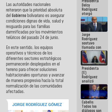
Presidenta
abordar
Las autoridades nacionales
Delcy
planes de
Rodríguez
acción
reiteraron que la prioridad absoluta
otorgó
del
Gobierno
bolivariano es asegurar
medalla
condiciones dignas de vida, salud y
"Héroe de
Venezuela"
resguardo para las familias
a servidores
damnificadas por los movimientos
Jorge
públicos
telúricos del pasado 24 de junio.
Rodríguez
sostuvo
En este sentido, los equipos
llamada con
Dinorah
operativos y técnicos de los
Figuera y
diferentes sectores estratégicos
acuerdan
permanecerán desplegados en el
primer
Presidenta
encuentro
terreno para ofrecer soluciones
(E)
presencial
habitacionales oportunas y avanzar
Rodríguez
para el
de manera progresiva hacia la total
analizó
diálogo
junto a
normalización de las comunidades
gobernadores
afectadas.
planes de
recuperación
Cabello:
del Sistema
Todos los
Eléctrico
diálogos son
Nacional