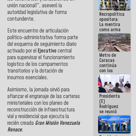
manejo de
unión nacional!", aseveró la
escombros
autoridad legislativa de forma
Necropolítica
en La Guaira
contundente.
opositora:
La mentira
como arma
Este encuentro de articulación
contra el
político-administrativa forma parte
Pueblo
del esquema de seguimiento diario
activado por el
Ejecutivo
central
Metro de
para supervisar el funcionamiento
Caracas
logístico de los campamentos
continúa
con los
transitorios y la dotación de
trabajos de
insumos esenciales.
mantenimiento
e inspección
Asimismo, la jornada sirvió para
en la Línea 2
afianzar el engranaje de las carteras
Presidenta
(E)
ministeriales con los planes de
Rodríguez
reconstrucción de infraestructura
se reunió
vial y residencial que ejecuta la
con Estado
Mayor
recién creada
Gran Misión Venezuela
Eléctrico
Renace
.
para