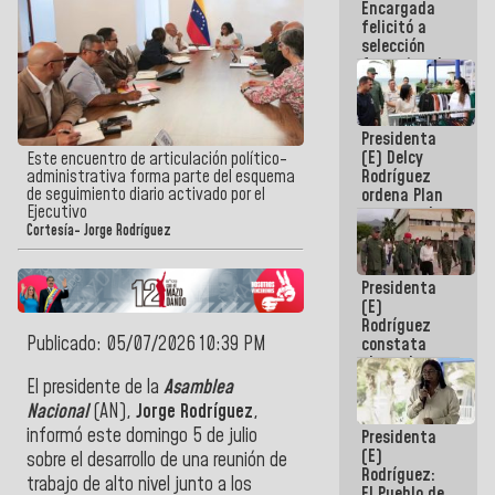
Encargada
de nuestra
felicitó a
América
selección
femenina de
baloncesto
por su
clasificación
Presidenta
a la
(E) Delcy
AmeriCup
Este encuentro de articulación político-
Rodríguez
administrativa forma parte del esquema
2027
de seguimiento diario activado por el
ordena Plan
Ejecutivo
maestro de
desarrollo
Cortesía- Jorge Rodríguez
logístico y
turístico
Presidenta
para La
(E)
Guaira
Rodríguez
Publicado: 05/07/2026 10:39 PM
constata
obras de
rehabilitación
El presidente de la
Asamblea
de Escuela
Nacional
(AN),
Jorge Rodríguez
,
Militar de
informó este domingo 5 de julio
Presidenta
Mamo en La
(E)
Guaira
sobre el desarrollo de una reunión de
Rodríguez:
trabajo de alto nivel junto a los
El Pueblo de