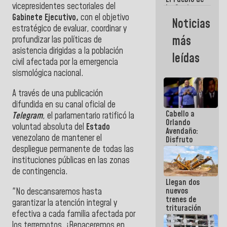
vicepresidentes sectoriales del
La Guaira
siempre
Gabinete Ejecutivo,
con el objetivo
Noticias
estará
estratégico de evaluar, coordinar y
acompañada
más
profundizar las políticas de
por el
asistencia dirigidas a la población
Gobierno
leídas
Nacional
civil afectada por la emergencia
sismológica nacional.
A través de una publicación
difundida en su canal oficial de
Cabello a
Telegram
, el parlamentario ratificó la
Orlando
voluntad absoluta del
Estado
Avendaño:
venezolano de mantener el
Disfruto
cada vez
despliegue permanente de todas las
que escribes
instituciones públicas en las zonas
porque lo
de contingencia.
que haces
Llegan dos
es
nuevos
"No descansaremos hasta
embarrarla
trenes de
garantizar la atención integral y
trituración
efectiva a cada familia afectada por
para
los terremotos. ¡Renaceremos en
optimizar