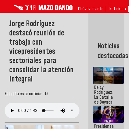
Chávez invicto
Noticias ↓
Jorge Rodríguez
destacó reunión de
trabajo con
Noticias
vicepresidentes
destacadas
sectoriales para
consolidar la atención
integral
Delcy
Rodríguez:
Escucha esta noticia: 🔊
La Batalla
de Boyaca
representa
un capítulo
decisivo en
la gesta
Presidenta
emancipadora