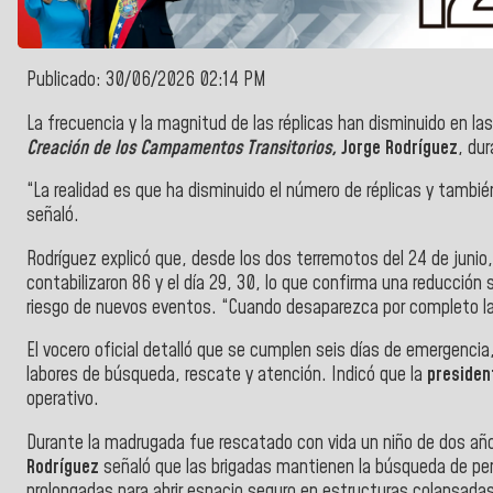
Publicado: 30/06/2026 02:14 PM
La frecuencia y la magnitud de las réplicas han disminuido en la
Creación de los Campamentos Transitorios,
Jorge Rodríguez
, du
“La realidad es que ha disminuido el número de réplicas y tambi
señaló.
Rodríguez explicó que, desde los dos terremotos del 24 de junio, 
contabilizaron 86 y el día 29, 30, lo que confirma una reducción
riesgo de nuevos eventos. “Cuando desaparezca por completo l
El vocero oficial detalló que se cumplen seis días de emergencia,
labores de búsqueda, rescate y atención. Indicó que la
preside
operativo.
Durante la madrugada fue rescatado con vida un niño de dos año
Rodríguez
señaló que las brigadas mantienen la búsqueda de per
prolongadas para abrir espacio seguro en estructuras colapsada