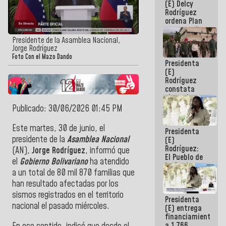
(E) Delcy
AmeriCup
Rodríguez
2027
ordena Plan
maestro de
desarrollo
Presidente de la Asamblea Nacional,
logístico y
Jorge Rodríguez
turístico
Foto Con el Mazo Dando
Presidenta
para La
(E)
Guaira
Rodríguez
constata
obras de
rehabilitación
Publicado: 30/06/2026 01:45 PM
de Escuela
Militar de
Este martes, 30 de junio, el
Presidenta
Mamo en La
presidente de la
Asamblea Nacional
(E)
Guaira
Rodríguez:
(AN),
Jorge Rodríguez
, informó que
El Pueblo de
el
Gobierno Bolivariano
ha atendido
La Guaira
a un total de 80 mil 870 familias que
siempre
estará
han resultado afectadas por los
acompañada
sismos registrados en el territorio
Presidenta
por el
nacional el pasado miércoles.
(E) entrega
Gobierno
financiamientos
Nacional
a 1.766