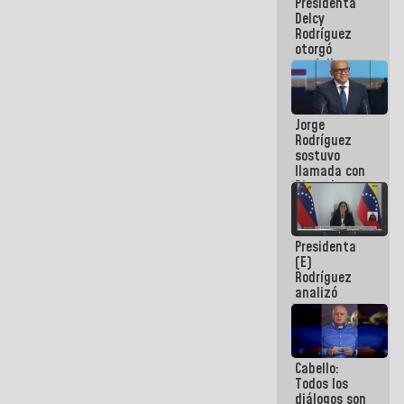
Presidenta
abordar
Delcy
planes de
Rodríguez
acción
otorgó
medalla
"Héroe de
Venezuela"
a servidores
Jorge
públicos
Rodríguez
sostuvo
llamada con
Dinorah
Figuera y
acuerdan
primer
Presidenta
encuentro
(E)
presencial
Rodríguez
para el
analizó
diálogo
junto a
gobernadores
planes de
recuperación
Cabello:
del Sistema
Todos los
Eléctrico
diálogos son
Nacional