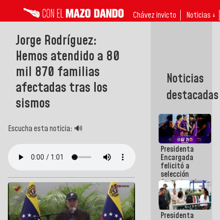
Chávez invicto
Noticias ↓
Jorge Rodríguez:
Hemos atendido a 80
mil 870 familias
Noticias
afectadas tras los
destacadas
sismos
Escucha esta noticia: 🔊
Presidenta
Encargada
felicitó a
selección
femenina de
baloncesto
por su
clasificación
Presidenta
a la