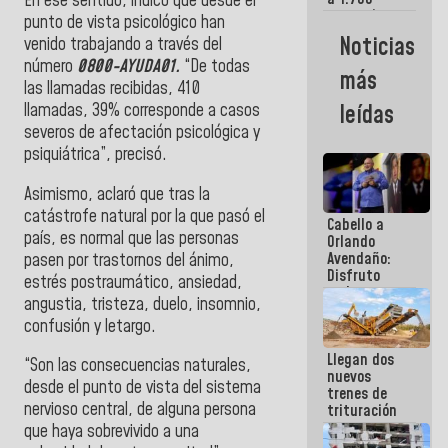
En ese sentido, indicó que desde el
comerciantes
punto de vista psicológico han
y
Noticias
venido trabajando a través del
emprendedores
número
0800-AYUDA01.
“De todas
afectados
más
por
las llamadas recibidas, 410
terremotos
llamadas, 39% corresponde a casos
leídas
severos de afectación psicológica y
psiquiátrica”, precisó.
Asimismo, aclaró que tras la
catástrofe natural por la que pasó el
Cabello a
país, es normal que las personas
Orlando
Avendaño:
pasen por trastornos del ánimo,
Disfruto
estrés postraumático, ansiedad,
cada vez
angustia, tristeza, duelo, insomnio,
que escribes
confusión y letargo.
porque lo
que haces
Llegan dos
es
“Son las consecuencias naturales,
nuevos
embarrarla
desde el punto de vista del sistema
trenes de
nervioso central, de alguna persona
trituración
para
que haya sobrevivido a una
optimizar