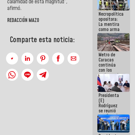
calamidad de esta magnitud”,
manejo de
afirmó.
escombros
Necropolítica
en La Guaira
opositora:
REDACCIÓN MAZO
La mentira
como arma
contra el
Comparte esta noticia:
Pueblo
Metro de
Caracas
continúa
con los
trabajos de
mantenimiento
e inspección
en la Línea 2
Presidenta
(E)
Rodríguez
se reunió
con Estado
Mayor
Eléctrico
para