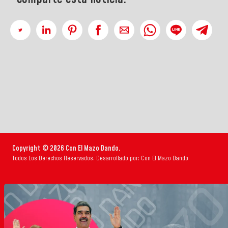
Copyright © 2026 Con El Mazo Dando.
Todos Los Derechos Reservados. Desarrollado por: Con El Mazo Dando