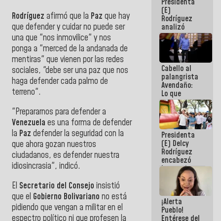
Presidenta
de la
(E)
República
Rodríguez
afirmó que la
Paz
que hay
Rodríguez
que defender y cuidar no puede ser
analizó
junto a
una que "nos inmovilice" y nos
gobernadores
ponga a "merced de la andanada de
planes de
mentiras" que vienen por las redes
recuperación
Cabello al
del Sistema
sociales, "debe ser una paz que nos
palangrista
Eléctrico
haga defender cada palmo de
Avendaño:
Nacional
terreno".
Lo que
vayas a
escribir
"Prepararnos para defender a
hazlo hoy
Venezuela
es una forma de defender
por que no
la
Paz
defender la seguridad con la
Presidenta
sabemos si
(E) Delcy
que ahora gozan nuestros
la semana
Rodríguez
que viene
ciudadanos, es defender nuestra
encabezó
hay
idiosincrasia", indicó.
lanzamiento
programa
del Plan
El
Secretario del Consejo
insistió
Nacional de
Recreación
que el
Gobierno Bolivariano
no está
¡Alerta
Vacacional
pidiendo que vengan a militar en el
Pueblo!
espectro político ni que profesen la
Entérese del