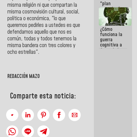
"plan
misma religión ni que compartan la
enjambre"
misma cosmovisión cultural, social,
de La Sayo
política o económica, "lo que
para
sabotear el
queremos pedirles a ustedes es que
¿Cómo
diálogo y
defendamos aquello que nos es
funciona la
promover el
común, todas y todos tenemos la
guerra
caos
cognitiva a
misma bandera con tres colores y
favor de la
ocho estrellas".
narrativa
hegemónica?
(1)
REDACCIÓN MAZO
Comparte esta noticia: