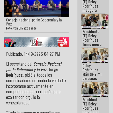
(E) Delcy
Rodríguez
inaugura
casa de los
Abuelos
Consejo Nacional por la Soberanía y la
Primavera
Paz
en Caracas
Foto: Con El Mazo Dando
Presidenta
(E) Delcy
Rodríguez
firmó nueva
de Ley de
Arrendamiento
Publicado: 14/10/2025 04:27 PM
aprobada
por la AN
El secretario del
Consejo Nacional
Delcy
por la Soberanía y la Paz
, Jorge
Rodríguez:
Más de 2 mil
Rodríguez
, pidió a todos los
personas
comunicadores defender la verdad e
beneficiadas
incorporarse activamente en
con planes
para
campañas de comunicación para
atención de
exaltar con orgullo la
Presidenta
emergencia
venezolanidad.
(E) Delcy
sísmica en
Rodríguez
la última
lanza plan