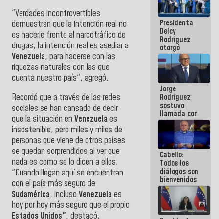
manejo de
"Verdades incontrovertibles
escombros
Presidenta
en La Guaira
demuestran que la intención real no
Delcy
es hacerle frente al narcotráfico de
Rodríguez
drogas, la intención real es asediar a
otorgó
medalla
Venezuela
, para hacerse con las
"Héroe de
riquezas naturales con las que
Venezuela"
cuenta nuestro país", agregó.
a servidores
Jorge
públicos
Recordó que a través de las redes
Rodríguez
sostuvo
sociales se han cansado de decir
llamada con
que la situación en
Venezuela
es
Dinorah
insostenible, pero miles y miles de
Figuera y
acuerdan
personas que viene de otros países
primer
se quedan sorprendidos al ver que
Cabello:
encuentro
nada es como se lo dicen a ellos.
Todos los
presencial
diálogos son
para el
"Cuando llegan aquí se encuentran
bienvenidos
diálogo
con el país más seguro de
siempre que
Sudamérica
, incluso
Venezuela
es
estén en el
hoy por hoy más seguro que el propio
marco de la
Constitución
Estados Unidos"
, destacó.