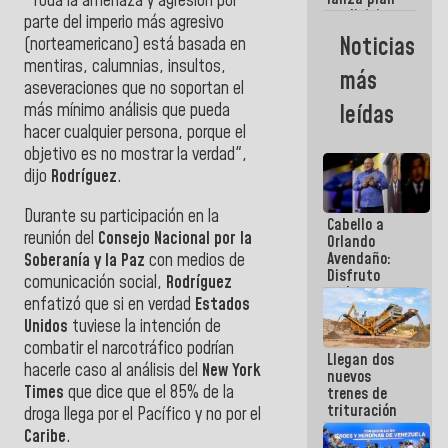
"Toda la amenaza y agresión por
semana
crediticio
parte del imperio más agresivo
con subsidio
Noticias
(norteamericano) está basada en
a Juntas de
mentiras, calumnias, insultos,
Condominio
más
aseveraciones que no soportan el
más mínimo análisis que pueda
leídas
hacer cualquier persona, porque el
objetivo es no mostrar la verdad",
dijo
Rodríguez
.
Durante su participación en la
Cabello a
reunión del
Consejo Nacional por la
Orlando
Avendaño:
Soberanía y la Paz
con medios de
Disfruto
comunicación social,
Rodríguez
cada vez
enfatizó que si en verdad
Estados
que escribes
Unidos
tuviese la intención de
porque lo
que haces
combatir el narcotráfico podrían
Llegan dos
es
hacerle caso al análisis del
New York
nuevos
embarrarla
Times
que dice que el 85% de la
trenes de
trituración
droga llega por el Pacífico y no por el
para
Caribe
.
optimizar