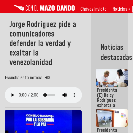
Chávez invicto
Noticias ↓
Jorge Rodríguez pide a
comunicadores
defender la verdad y
Noticias
exaltar la
destacadas
venezolanidad
Escucha esta noticia: 🔊
Presidenta
(E) Delcy
Rodríguez
exhorta a
gobernadores
y alcaldes a
edificar
casas para
Presidenta
abuelos