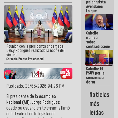
palangrista
Avendaño:
Lo que
vayas a
escribir
hazlo hoy
por que no
Cabello
sabemos si
ironiza
la semana
sobre
que viene
Reunión con la presidenta encargada
contradicciones
hay
Delcy Rodríguez realizado la noche del
y mentiras
programa
viernes
de María
Cortesía Prensa Presidencial
Machado:
¡Créanle!
Cabello: El
PSUV por la
conciencia
de su
Publicado: 23/05/2026 04:26 PM
militancia
es la
Noticias
organización
El presidente de la
Asamblea
política más
Nacional (AN), Jorge Rodríguez
más
sólida de
desde su usuario en telegram afirmó
Venezuela
leídas
que desde el ente legislador