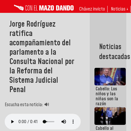
Chávez invicto
Noticias ↓
Jorge Rodríguez
ratifica
acompañamiento del
Noticias
parlamento a la
destacadas
Consulta Nacional por
la Reforma del
Sistema Judicial
Penal
Cabello: Los
niños y las
niñas son la
razón
Escucha esta noticia: 🔊
fundamental
de todo lo
que
estamos
Cabello al
haciendo