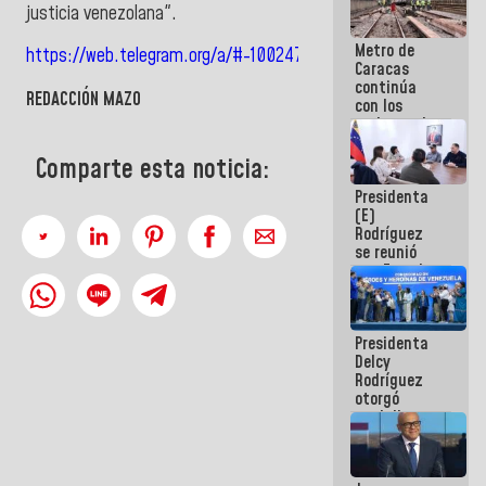
justicia venezolana".
Metro de
https://web.telegram.org/a/#-1002474861995
Caracas
continúa
REDACCIÓN MAZO
con los
trabajos de
mantenimiento
e inspección
Comparte esta noticia:
en la Línea 2
Presidenta
(E)
Rodríguez
se reunió
con Estado
Mayor
Eléctrico
para
Presidenta
abordar
Delcy
planes de
Rodríguez
acción
otorgó
medalla
"Héroe de
Venezuela"
a servidores