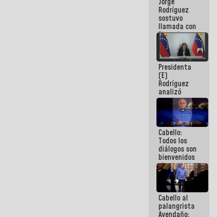
Jorge
públicos
Rodríguez
sostuvo
llamada con
Dinorah
Figuera y
acuerdan
primer
Presidenta
encuentro
(E)
presencial
Rodríguez
para el
analizó
diálogo
junto a
gobernadores
planes de
recuperación
Cabello:
del Sistema
Todos los
Eléctrico
diálogos son
Nacional
bienvenidos
siempre que
estén en el
marco de la
Constitución
Cabello al
de la
palangrista
República
Avendaño: