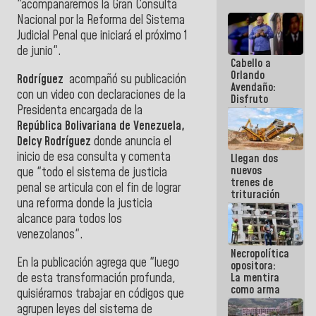
"acompañaremos la Gran Consulta
Nacional por la Reforma del Sistema
Judicial Penal que iniciará el próximo 1
de junio".
Cabello a
Orlando
Rodríguez
acompañó su publicación
Avendaño:
con un video con declaraciones de la
Disfruto
Presidenta encargada de la
cada vez
que escribes
República Bolivariana de Venezuela,
porque lo
Delcy Rodríguez
donde anuncia el
que haces
inicio de esa consulta y comenta
Llegan dos
es
nuevos
embarrarla
que "todo el sistema de justicia
trenes de
penal se articula con el fin de lograr
trituración
una reforma donde la justicia
para
alcance para todos los
optimizar
manejo de
venezolanos".
escombros
Necropolítica
en La Guaira
En la publicación agrega que "luego
opositora:
de esta transformación profunda,
La mentira
como arma
quisiéramos trabajar en códigos que
contra el
agrupen leyes del sistema de
Pueblo