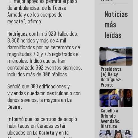
“El mejor apoyo es permitir el paso
restableceremos
de ambulancias, de la Fuerza
las
Noticias
Armada y de los cuerpos de
operaciones
en el
rescate”, afirmó.
más
Aeropuerto
Internacional
Rodríguez
confirmó 920 fallecidos,
leídas
de
3.360 heridos y más de 4 mil
Maiquetía
damnificados por los terremotos de
magnitudes 7,2 y 7,5 registrados el
miércoles. Indicó que se han
contabilizado 302 eventos sísmicos,
Presidenta
incluidos más de 300 réplicas.
(e) Delcy
Rodríguez:
Pronto
Señaló que 383 edificaciones y
restableceremos
viviendas quedaron destruidas o con
las
daños severos, la mayoría en
La
operaciones
en el
Guaira.
Cabello a
Aeropuerto
Orlando
Internacional
Informó que los centros de acopio
Avendaño:
de
habilitados en Caracas están
Disfruto
Maiquetía
cada vez
ubicados en
La Carlota y en la
que escribes