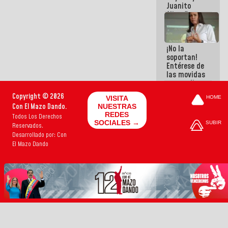
Juanito
Alimaña son
harina del
mismo
costal
¡No la
soportan!
Entérese de
las movidas
que realizan
antiguos
Copyright © 2026
VISITA
HOME
cómplices
Con El Mazo Dando.
NUESTRAS
de La Sayo
REDES
Todos Los Derechos
para
SOCIALES →
SUBIR
Reservados.
sacudírsela
Desarrollado por: Con
El Mazo Dando