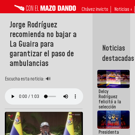
Chávez invicto
Noticias ↓
Jorge Rodríguez
recomienda no bajar a
La Guaira para
Noticias
garantizar el paso de
destacadas
ambulancias
Escucha esta noticia: 🔊
Delcy
Rodríguez
felicitó a la
selección
nacional
masculina
de voleibol
campeona
Presidenta
de la Copa