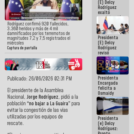
(E) Delcy
Panamericana
Rodríguez
Sub-17
exaltó
participación
de
Rodríguez confirmó 920 fallecidos,
Venezuela
3.360 heridos y más de 4 mil
en Juegos
damnificados por los terremotos de
Presidenta
Centroamericanos
magnitudes 7,2 y 7,5 registrados el
(E) Delcy
y del Caribe
miércoles
Rodríguez
2026
Captura de pantalla
revisó
agenda
económica y
ejecución de
fondos de
Presidenta
emergencia
Publicado: 26/06/2026 02:31 PM
Encargada
post-sismos
felicita a
El presidente de la Asamblea
Osmaidy
Nacional,
Jorge Rodríguez
, pidió a la
Arias y
Giraly
población
“no bajar a La Guaira”
para
Marcano por
evitar la congestión de las vías
hacer
utilizadas por los equipos de
Presidenta
historia en
rescate.
(e) Delcy
los
Rodríguez:
Centroamericanos
Pronto