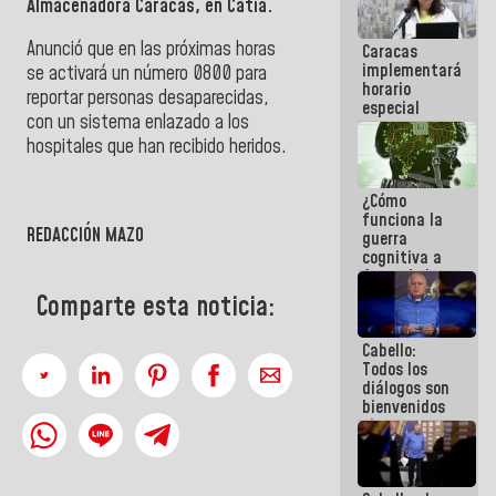
Almacenadora Caracas, en Catia.
porque lo
que haces
Anunció que en las próximas horas
Caracas
es
implementará
embarrarla
se activará un número 0800 para
horario
reportar personas desaparecidas,
especial
con un sistema enlazado a los
para
adaptarse
hospitales que han recibido heridos.
al plan de
ahorro
¿Cómo
energético
funciona la
REDACCIÓN MAZO
guerra
cognitiva a
favor de la
narrativa
Comparte esta noticia:
hegemónica?
(1)
Cabello:
Todos los
diálogos son
bienvenidos
siempre que
estén en el
marco de la
Constitución