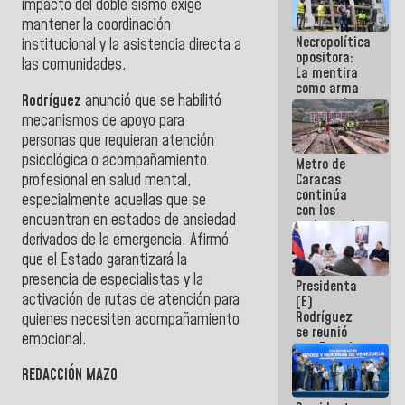
impacto del doble sismo exige
manejo de
mantener la coordinación
escombros
Necropolítica
en La Guaira
institucional y la asistencia directa a
opositora:
las comunidades.
La mentira
como arma
Rodríguez
anunció que se habilitó
contra el
Pueblo
mecanismos de apoyo para
personas que requieran atención
psicológica o acompañamiento
Metro de
profesional en salud mental,
Caracas
continúa
especialmente aquellas que se
con los
encuentran en estados de ansiedad
trabajos de
derivados de la emergencia. Afirmó
mantenimiento
e inspección
que el Estado garantizará la
en la Línea 2
presencia de especialistas y la
Presidenta
activación de rutas de atención para
(E)
Rodríguez
quienes necesiten acompañamiento
se reunió
emocional.
con Estado
Mayor
REDACCIÓN MAZO
Eléctrico
para