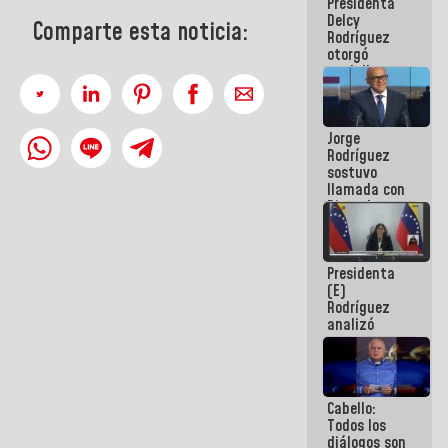
Presidenta
abordar
Delcy
planes de
Comparte esta noticia:
Rodríguez
acción
otorgó
medalla
"Héroe de
Venezuela"
a servidores
Jorge
públicos
Rodríguez
sostuvo
llamada con
Dinorah
Figuera y
acuerdan
primer
Presidenta
encuentro
(E)
presencial
Rodríguez
para el
analizó
diálogo
junto a
gobernadores
planes de
recuperación
Cabello:
del Sistema
Todos los
Eléctrico
diálogos son
Nacional