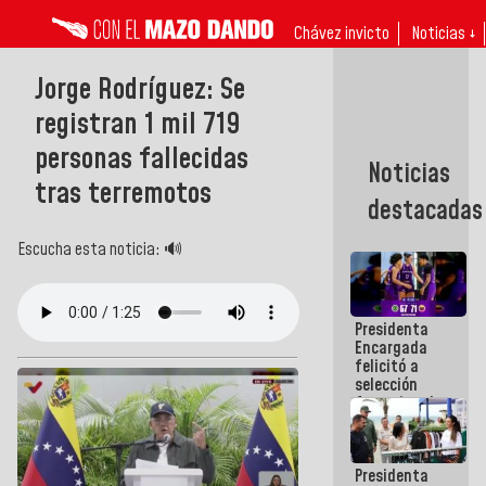
Chávez invicto
Noticias ↓
Jorge Rodríguez: Se
registran 1 mil 719
personas fallecidas
Noticias
tras terremotos
destacadas
Escucha esta noticia: 🔊
Presidenta
Encargada
felicitó a
selección
femenina de
baloncesto
por su
clasificación
Presidenta
a la