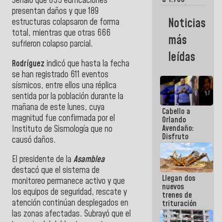
Señaló que 855 edificaciones
comerciantes
presentan daños y que 189
y
Noticias
estructuras colapsaron de forma
emprendedores
total, mientras que otras 666
afectados
más
por
sufrieron colapso parcial.
terremotos
leídas
Rodríguez
indicó que hasta la fecha
se han registrado 611 eventos
sísmicos, entre ellos una réplica
sentida por la población durante la
mañana de este lunes, cuya
Cabello a
magnitud fue confirmada por el
Orlando
Avendaño:
Instituto de Sismología que no
Disfruto
causó daños.
cada vez
que escribes
El presidente de la
Asamblea
porque lo
destacó que el sistema de
que haces
Llegan dos
es
monitoreo permanece activo y que
nuevos
embarrarla
los equipos de seguridad, rescate y
trenes de
atención continúan desplegados en
trituración
para
las zonas afectadas. Subrayó que el
optimizar