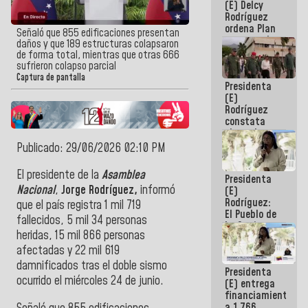
(E) Delcy
AmeriCup
Rodríguez
2027
ordena Plan
Señaló que 855 edificaciones presentan
maestro de
daños y que 189 estructuras colapsaron
desarrollo
de forma total, mientras que otras 666
logístico y
sufrieron colapso parcial
turístico
Captura de pantalla
Presidenta
para La
(E)
Guaira
Rodríguez
constata
obras de
rehabilitación
Publicado: 29/06/2026 02:10 PM
de Escuela
Militar de
El presidente de la
Asamblea
Presidenta
Mamo en La
Nacional
,
Jorge Rodríguez,
informó
(E)
Guaira
Rodríguez:
que el país registra 1 mil 719
El Pueblo de
fallecidos, 5 mil 34 personas
La Guaira
heridas, 15 mil 866 personas
siempre
estará
afectadas y 22 mil 619
acompañada
damnificados tras el doble sismo
Presidenta
por el
ocurrido el miércoles 24 de junio.
(E) entrega
Gobierno
financiamientos
Nacional
a 1.766