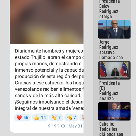
Presidenta
abordar
Delcy
planes de
Rodríguez
acción
otorgó
medalla
"Héroe de
Venezuela"
a servidores
Jorge
públicos
Rodríguez
sostuvo
llamada con
Dinorah
Figuera y
acuerdan
primer
Presidenta
encuentro
(E)
presencial
Rodríguez
para el
analizó
diálogo
junto a
gobernadores
planes de
recuperación
Cabello:
del Sistema
Todos los
Eléctrico
diálogos son
Nacional