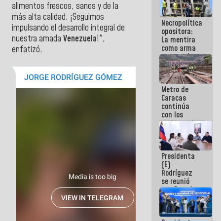
alimentos frescos, sanos y de la
manejo de
escombros
más alta calidad. ¡Seguimos
Necropolítica
en La Guaira
impulsando el desarrollo integral de
opositora:
nuestra amada
Venezuela
!",
La mentira
como arma
enfatizó.
contra el
Pueblo
Metro de
Caracas
continúa
con los
trabajos de
mantenimiento
e inspección
en la Línea 2
Presidenta
(E)
Rodríguez
se reunió
con Estado
Mayor
Eléctrico
para