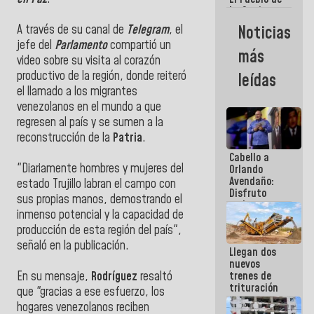
La Guaira
siempre
Noticias
A través de su canal de
Telegram
, el
estará
jefe del
Parlamento
compartió un
acompañada
más
por el
video sobre su visita al corazón
Gobierno
productivo de la región, donde reiteró
leídas
Nacional
el llamado a los migrantes
venezolanos en el mundo a que
regresen al país y se sumen a la
reconstrucción de la
Patria
.
Cabello a
"Diariamente hombres y mujeres del
Orlando
Avendaño:
estado Trujillo labran el campo con
Disfruto
sus propias manos, demostrando el
cada vez
inmenso potencial y la capacidad de
que escribes
porque lo
producción de esta región del país",
que haces
señaló en la publicación.
Llegan dos
es
nuevos
embarrarla
trenes de
En su mensaje,
Rodríguez
resaltó
trituración
que "gracias a ese esfuerzo, los
para
hogares venezolanos reciben
optimizar