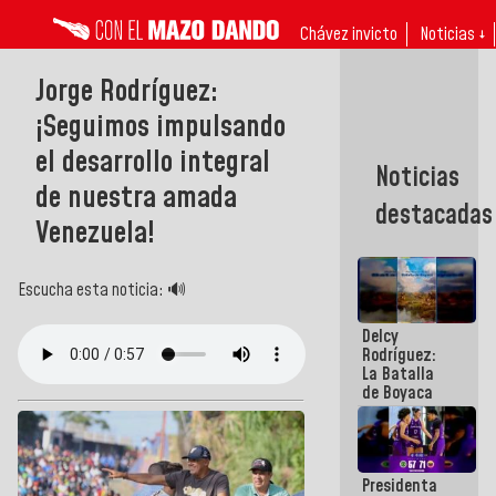
Chávez invicto
Noticias ↓
Jorge Rodríguez:
¡Seguimos impulsando
el desarrollo integral
Noticias
de nuestra amada
destacadas
Venezuela!
Escucha esta noticia: 🔊
Delcy
Rodríguez:
La Batalla
de Boyaca
representa
un capítulo
decisivo en
la gesta
Presidenta
emancipadora