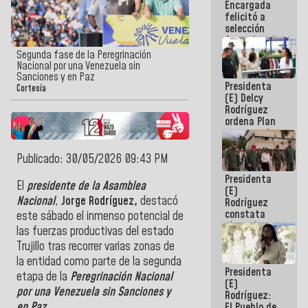
Encargada
de nuestra
felicitó a
América
selección
femenina de
baloncesto
Segunda fase de la Peregrinación
por su
Nacional por una Venezuela sin
clasificación
Sanciones y en Paz
Presidenta
a la
Cortesía
(E) Delcy
AmeriCup
Rodríguez
2027
ordena Plan
maestro de
desarrollo
logístico y
Publicado: 30/05/2026 09:43 PM
turístico
Presidenta
para La
El
presidente de la Asamblea
(E)
Guaira
Nacional
,
Jorge Rodríguez,
destacó
Rodríguez
constata
este sábado el inmenso potencial de
obras de
las fuerzas productivas del estado
rehabilitación
Trujillo tras recorrer varias zonas de
de Escuela
Militar de
la entidad como parte de la segunda
Presidenta
Mamo en La
etapa de la
Peregrinación Nacional
(E)
Guaira
por una Venezuela sin Sanciones y
Rodríguez:
en Paz
.
El Pueblo de