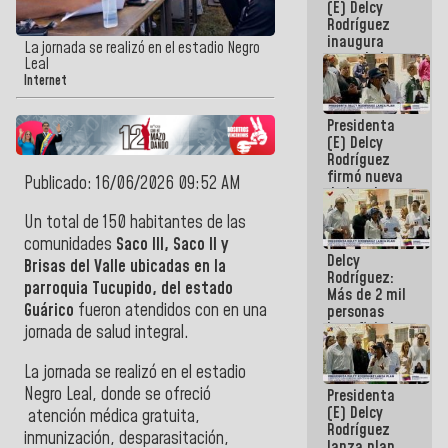
(E) Delcy
Rodríguez
inaugura
La jornada se realizó en el estadio Negro
casa de los
Leal
Abuelos
Internet
Primavera
en Caracas
Presidenta
(E) Delcy
Rodríguez
firmó nueva
Publicado: 16/06/2026 09:52 AM
de Ley de
Arrendamiento
Un total de 150 habitantes de las
aprobada
comunidades
Saco III, Saco II y
por la AN
Delcy
Brisas del Valle ubicadas en la
Rodríguez:
parroquia
Tucupido, del estado
Más de 2 mil
Guárico
fueron atendidos con en una
personas
beneficiadas
jornada de salud integral.
con planes
para
La jornada se realizó en el estadio
atención de
Negro Leal, donde se ofreció
Presidenta
emergencia
(E) Delcy
sísmica en
atención médica gratuita,
Rodríguez
la última
inmunización, desparasitación,
lanza plan