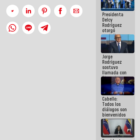
manejo de
escombros
Presidenta
en La Guaira
Delcy
Rodríguez
otorgó
medalla
"Héroe de
Venezuela"
a servidores
Jorge
públicos
Rodríguez
sostuvo
llamada con
Dinorah
Figuera y
acuerdan
primer
Cabello:
encuentro
Todos los
presencial
diálogos son
para el
bienvenidos
diálogo
siempre que
estén en el
marco de la
Constitución