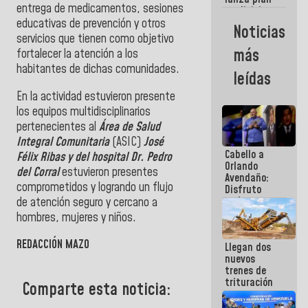
semana
entrega de
medicamentos, sesiones
crediticio
con subsidio
educativas de prevención y otros
Noticias
a Juntas de
servicios que tienen como objetivo
Condominio
más
fortalecer la atención a los
habitantes de dichas comunidades.
leídas
En la actividad estuvieron presente
los equipos multidisciplinarios
pertenecientes al
Área de Salud
Integral Comunitaria
(ASIC)
José
Cabello a
Félix Ribas y del hospital Dr. Pedro
Orlando
del Corral
estuvieron presentes
Avendaño:
comprometidos y logrando un flujo
Disfruto
cada vez
de atención seguro y cercano a
que escribes
hombres, mujeres y niños.
porque lo
que haces
REDACCIÓN MAZO
Llegan dos
es
nuevos
embarrarla
trenes de
trituración
Comparte esta noticia:
para
optimizar