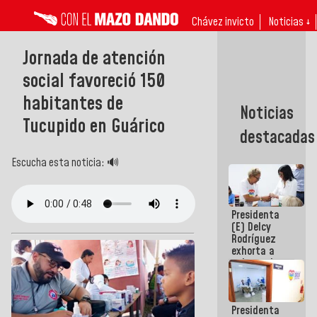
Chávez invicto
Noticias ↓
Jornada de atención
social favoreció 150
habitantes de
Noticias
Tucupido en Guárico
destacadas
Escucha esta noticia: 🔊
Presidenta
(E) Delcy
Rodríguez
exhorta a
gobernadores
y alcaldes a
edificar
casas para
Presidenta
abuelos