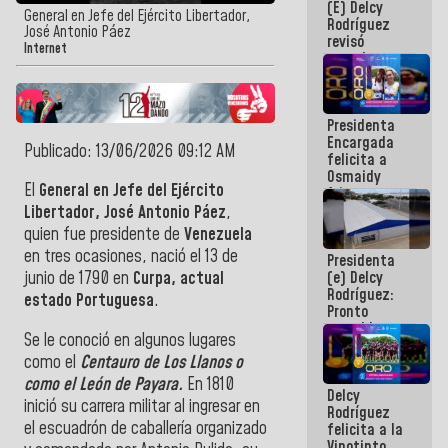
(E) Delcy
y del Caribe
General en Jefe del Ejército Libertador,
Rodríguez
2026
José Antonio Páez
revisó
Internet
agenda
económica y
ejecución de
fondos de
Presidenta
emergencia
Encargada
post-sismos
Publicado: 13/06/2026 09:12 AM
felicita a
Osmaidy
El
General en Jefe del Ejército
Arias y
Giraly
Libertador, José Antonio Páez
,
Marcano por
quien fue presidente de
Venezuela
hacer
en tres ocasiones, nació el 13 de
Presidenta
historia en
(e) Delcy
junio de 1790 en
Curpa, actual
los
Rodríguez:
Centroamericanos
estado Portuguesa
.
Pronto
restableceremos
Se le conoció en algunos lugares
las
como el
Centauro de Los Llanos o
operaciones
en el
como el León de Payara.
En 1810
Delcy
Aeropuerto
inició su carrera militar al ingresar en
Rodríguez
Internacional
el escuadrón de caballería organizado
felicita a la
de
Vinotinto