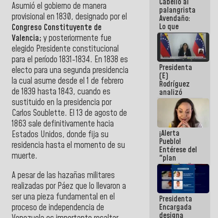
Cabello al
Asumió el gobierno de manera
palangrista
provisional en 1830, designado por el
Avendaño:
Lo que
Congreso Constituyente de
vayas a
Valencia;
y posteriormente fue
escribir
elegido Presidente constitucional
hazlo hoy
para el período 1831-1834. En 1838 es
por que no
Presidenta
sabemos si
electo para una segunda presidencia
(E)
la semana
la cual asume desde el 1 de febrero
Rodríguez
que viene
de 1839 hasta 1843, cuando es
analizó
hay
junto a
programa
sustituido en la presidencia por
gobernadores
Carlos Soublette. El 13 de agosto de
planes de
1863 sale definitivamente hacia
recuperación
¡Alerta
del Sistema
Estados Unidos, donde fija su
Pueblo!
Eléctrico
residencia hasta el momento de su
Entérese del
Nacional
muerte.
"plan
enjambre"
de La Sayo
A pesar de las hazañas militares
para
realizadas por Páez que lo llevaron a
sabotear el
ser una pieza fundamental en el
Presidenta
diálogo y
proceso de independencia de
Encargada
promover el
designa
caos