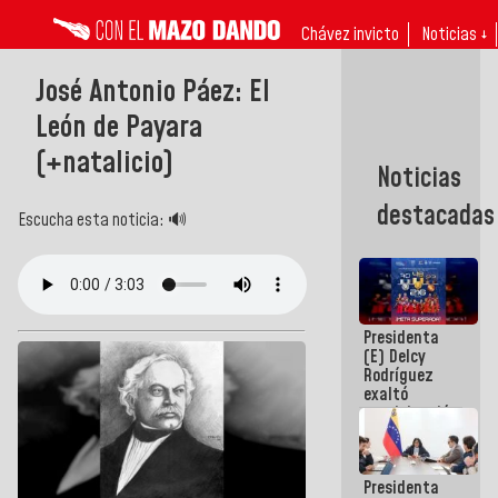
Chávez invicto
Noticias ↓
José Antonio Páez: El
León de Payara
(+natalicio)
Noticias
destacadas
Escucha esta noticia: 🔊
Presidenta
(E) Delcy
Rodríguez
exaltó
participación
de
Venezuela
en Juegos
Presidenta
Centroamericanos