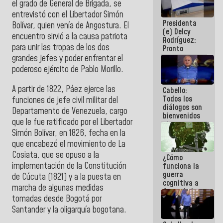
el grado de General de Brigada, se
al plan de
entrevistó con el Libertador Simón
ahorro
Presidenta
energético
Bolívar, quien venía de Angostura. El
(e) Delcy
encuentro sirvió a la causa patriota
Rodríguez:
para unir las tropas de los dos
Pronto
restableceremos
grandes jefes y poder enfrentar el
las
poderoso ejército de Pablo Morillo.
operaciones
en el
A partir de 1822, Páez ejerce las
Cabello:
Aeropuerto
Todos los
Internacional
funciones de jefe civil militar del
diálogos son
de
Departamento de Venezuela, cargo
bienvenidos
Maiquetía
que le fue ratificado por el Libertador
siempre que
Simón Bolívar, en 1826, fecha en la
estén en el
marco de la
que encabezó el movimiento de La
Constitución
Cosiata, que se opuso a la
¿Cómo
de la
implementación de la Constitución
funciona la
República
guerra
de Cúcuta (1821) y a la puesta en
cognitiva a
marcha de algunas medidas
favor de la
tomadas desde Bogotá por
narrativa
hegemónica?
Santander y la oligarquía bogotana.
(1)