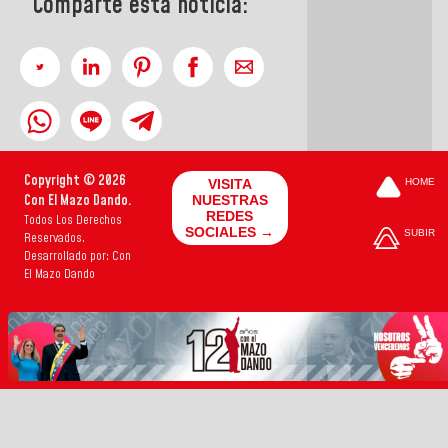
Comparte esta noticia:
Copyright © 2026
VISITA
HOME
Con El Mazo Dando.
NUESTRAS
REDES
Todos Los Derechos
SOCIALES →
SUBIR
Reservados.
Desarrollado por: Con
El Mazo Dando