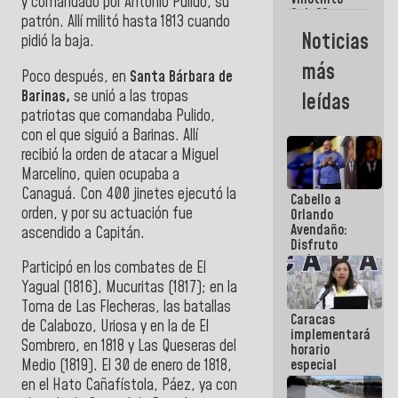
Maiquetía
y comandado por Antonio Pulido, su
Sub 20
patrón. Allí militó hasta 1813 cuando
campeona
Noticias
pidió la baja.
frente
México Sub
más
23 en los
Poco después, en
Santa Bárbara de
Centroamericanos
Barinas,
se unió a las tropas
leídas
patriotas que comandaba Pulido,
con el que siguió a Barinas. Allí
recibió la orden de atacar a Miguel
Marcelino, quien ocupaba a
Canaguá. Con 400 jinetes ejecutó la
Cabello a
orden, y por su actuación fue
Orlando
Avendaño:
ascendido a Capitán.
Disfruto
cada vez
Participó en los combates de El
que escribes
Yagual (1816), Mucuritas (1817); en la
porque lo
que haces
Toma de Las Flecheras, las batallas
Caracas
es
de Calabozo, Uriosa y en la de El
implementará
embarrarla
Sombrero, en 1818 y Las Queseras del
horario
especial
Medio (1819). El 30 de enero de 1818,
para
en el Hato Cañafístola, Páez, ya con
adaptarse