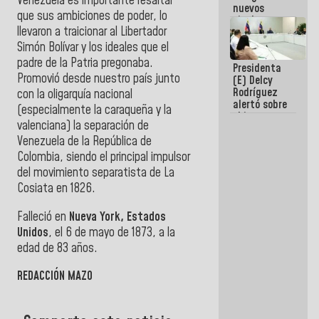
Venezuela es importante resaltar
nuevos
que sus ambiciones de poder, lo
titulares en
llevaron a traicionar al Libertador
el
Viceministerio
Simón Bolívar y los ideales que el
de Energía
padre de la Patria pregonaba.
Presidenta
Eléctrica y
Promovió desde nuestro país junto
(E) Delcy
CORPOELEC
Rodríguez
con la oligarquía nacional
alertó sobre
(especialmente la caraqueña y la
el impacto
valenciana) la separación de
de la
Venezuela de la República de
emergencia
climática en
Colombia, siendo el principal impulsor
los oceános
del movimiento separatista de La
Cosiata en 1826.
Falleció en
Nueva York, Estados
Unidos
, el 6 de mayo de 1873, a la
edad de 83 años.
REDACCIÓN MAZO