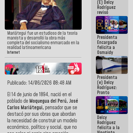
(E) Delcy
y del Caribe
Rodríguez
2026
revisó
agenda
económica y
ejecución de
fondos de
Mariátegui fue un estudioso de la teoría
Presidenta
emergencia
marxista y desarrolló la obra más
Encargada
post-sismos
completa del socialismo enmarcado en la
felicita a
realidad latinoamericana
Osmaidy
Internet
Arias y
Giraly
Marcano por
hacer
Presidenta
historia en
(e) Delcy
Publicado: 14/06/2026 08:48 AM
los
Rodríguez:
Centroamericanos
Pronto
El 14 de junio de 1894, nació en el
restableceremos
poblado de
Moquegua del Perú, José
las
Carlos Mariátegui,
pensador que se
operaciones
en el
destacó por sus obras que abordan
Delcy
Aeropuerto
la necesidad de construir un modelo
Rodríguez
Internacional
económico, político y social, que no
felicita a la
de
Vinotinto