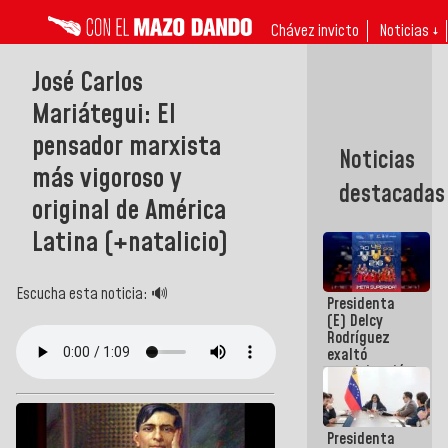
Chávez invicto
Noticias ↓
José Carlos
Mariátegui: El
pensador marxista
Noticias
más vigoroso y
destacadas
original de América
Latina (+natalicio)
Escucha esta noticia: 🔊
Presidenta
(E) Delcy
Rodríguez
exaltó
participación
de
Venezuela
en Juegos
Presidenta
Centroamericanos