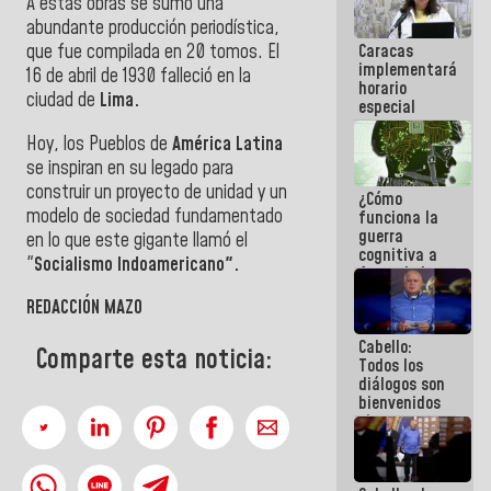
A estas obras se sumó una
operaciones
abundante producción periodística,
en el
Caracas
que fue compilada en 20 tomos. El
Aeropuerto
implementará
Internacional
16 de abril de 1930 falleció en la
horario
de
ciudad de
Lima.
especial
Maiquetía
para
Hoy, los Pueblos de
América Latina
adaptarse
al plan de
se inspiran en su legado para
ahorro
construir un proyecto de unidad y un
¿Cómo
energético
modelo de sociedad fundamentado
funciona la
guerra
en lo que este gigante llamó el
cognitiva a
"
Socialismo Indoamericano".
favor de la
narrativa
REDACCIÓN MAZO
hegemónica?
(1)
Cabello:
Comparte esta noticia:
Todos los
diálogos son
bienvenidos
siempre que
estén en el
marco de la
Constitución