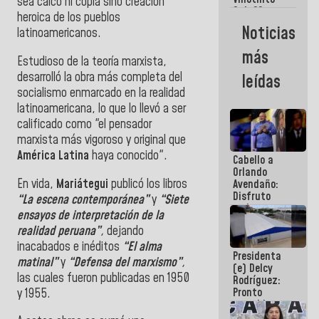
Maiquetía
sea calco ni copia sino creación
Sub 20
heroica de los pueblos
campeona
Noticias
latinoamericanos.
frente
México Sub
más
23 en los
Estudioso de la teoría marxista,
Centroamericanos
desarrolló la obra más completa del
leídas
socialismo enmarcado en la realidad
latinoamericana, lo que lo llevó a ser
calificado como "el pensador
marxista más vigoroso y original que
América Latina
haya conocido".
Cabello a
Orlando
En vida,
Mariátegui
publicó los libros
Avendaño:
Disfruto
“La escena contemporánea”
y
“Siete
cada vez
ensayos de interpretación de la
que escribes
realidad peruana”
,
dejando
porque lo
que haces
inacabados e inéditos
“El alma
Presidenta
es
matinal”
y
“Defensa del marxismo”
,
(e) Delcy
embarrarla
las cuales fueron publicadas en 1950
Rodríguez:
Pronto
y 1955.
restableceremos
las