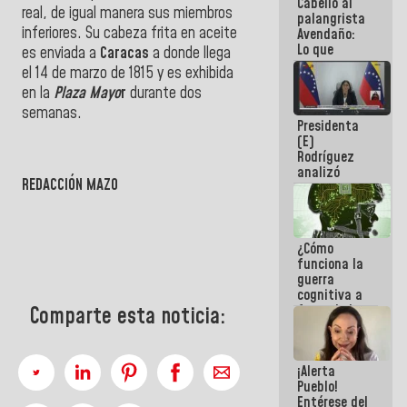
Cabello al
de la
real, de igual manera sus miembros
palangrista
República
inferiores. Su cabeza frita en aceite
Avendaño:
Lo que
es enviada a
Caracas
a donde llega
vayas a
el 14 de marzo de 1815 y es exhibida
escribir
en la
Plaza Mayo
r
durante dos
hazlo hoy
por que no
semanas.
Presidenta
sabemos si
(E)
la semana
Rodríguez
que viene
analizó
hay
REDACCIÓN MAZO
junto a
programa
gobernadores
planes de
recuperación
¿Cómo
del Sistema
funciona la
Eléctrico
guerra
Nacional
cognitiva a
favor de la
Comparte esta noticia:
narrativa
hegemónica?
(1)
¡Alerta
Pueblo!
Entérese del