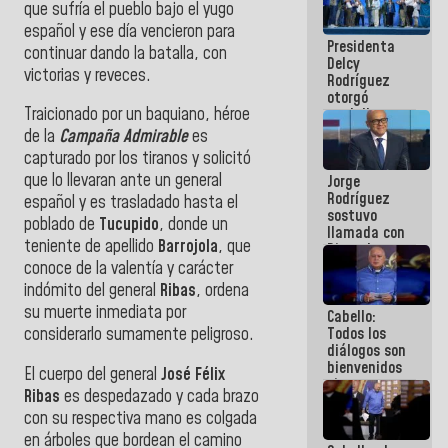
que sufría el pueblo bajo el yugo
al plan de
español y ese día vencieron para
ahorro
Presidenta
energético
continuar dando la batalla, con
Delcy
victorias y reveces.
Rodríguez
otorgó
Traicionado por un baquiano, héroe
medalla
"Héroe de
de la
Campaña Admirable
es
Venezuela"
capturado por los tiranos y solicitó
a servidores
que lo llevaran ante un general
Jorge
públicos
Rodríguez
español y es trasladado hasta el
sostuvo
poblado de
Tucupido
, donde un
llamada con
teniente de apellido
Barrojola
, que
Dinorah
Figuera y
conoce de la valentía y carácter
acuerdan
indómito del general
Ribas
, ordena
primer
su muerte inmediata por
Cabello:
encuentro
Todos los
considerarlo sumamente peligroso.
presencial
diálogos son
para el
bienvenidos
diálogo
El cuerpo del general
José Félix
siempre que
Ribas
es despedazado y cada brazo
estén en el
con su respectiva mano es colgada
marco de la
Constitución
en árboles que bordean el camino