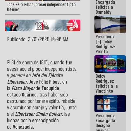
Encargada
post-sismos
José Félix Ribas, prócer independentista
felicita a
Internet
Osmaidy
Arias y
Giraly
Marcano por
hacer
Presidenta
historia en
Publicado: 31/01/2025 10:00 AM
(e) Delcy
los
Rodríguez:
Centroamericanos
Pronto
restableceremos
las
El 31 de enero de 1815, cuando fue
operaciones
asesinado el prócer independentista
en el
y
general en
Jefe del Ejército
Delcy
Aeropuerto
Rodríguez
Internacional
Libertador
, José Félix Ribas
, en
felicita a la
de
la
Plaza Mayor
de
Tucupido
,
Vinotinto
Maiquetía
estado
Guárico
, tras haber sido
Sub 20
capturado por tener espíritu rebelde
campeona
frente
y asumir con coraje y valentía, junto
México Sub
a el
Libertador Simón Bolívar,
las
Presidenta
23 en los
luchas por la emancipación
Encargada
Centroamericanos
designa
de
Venezuela
.
nuevos