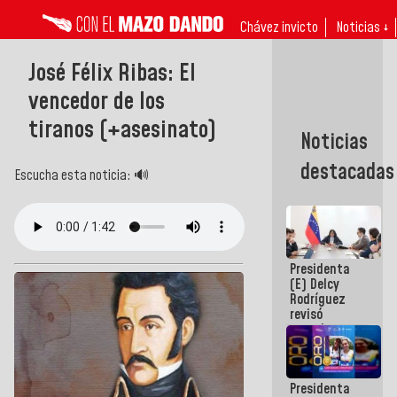
Chávez invicto
Noticias ↓
José Félix Ribas: El
vencedor de los
tiranos (+asesinato)
Noticias
destacadas
Escucha esta noticia: 🔊
Presidenta
(E) Delcy
Rodríguez
revisó
agenda
económica y
ejecución de
fondos de
Presidenta
emergencia