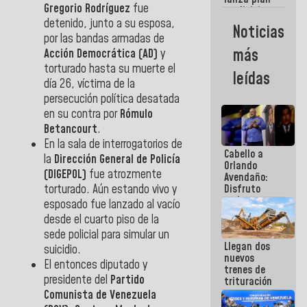
semana
Gregorio Rodríguez
fue
crediticio
con subsidio
detenido, junto a su esposa,
Noticias
a Juntas de
por las bandas armadas de
Condominio
más
Acción Democrática
(AD)
y
torturado hasta su muerte el
leídas
día 26, víctima de la
persecución política desatada
en su contra por
Rómulo
Betancourt
.
En la sala de interrogatorios de
Cabello a
la
Dirección General de Policía
Orlando
(DIGEPOL)
fue atrozmente
Avendaño:
torturado. Aún estando vivo y
Disfruto
cada vez
esposado fue lanzado al vacío
que escribes
desde el cuarto piso de la
porque lo
sede policial para simular un
que haces
Llegan dos
es
suicidio.
nuevos
embarrarla
El entonces diputado y
trenes de
presidente del
Partido
trituración
para
Comunista de Venezuela
optimizar