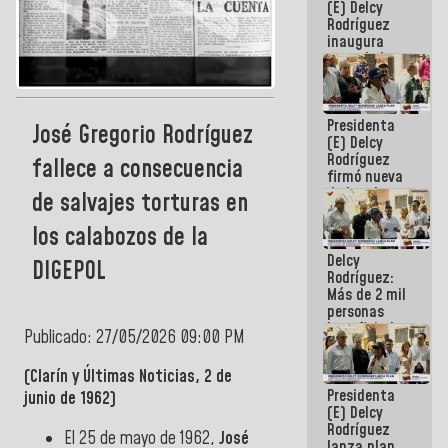
(E) Delcy
Rodríguez
inaugura
casa de los
Abuelos
Primavera
en Caracas
Presidenta
José Gregorio Rodríguez
(E) Delcy
Rodríguez
fallece a consecuencia
firmó nueva
de Ley de
de salvajes torturas en
Arrendamiento
aprobada
los calabozos de la
por la AN
Delcy
DIGEPOL
Rodríguez:
Más de 2 mil
personas
beneficiadas
Publicado: 27/05/2026 09:00 PM
con planes
para
(Clarín y Últimas Noticias, 2 de
atención de
Presidenta
emergencia
junio de 1962)
(E) Delcy
sísmica en
Rodríguez
la última
El 25 de mayo de 1962,
José
lanza plan