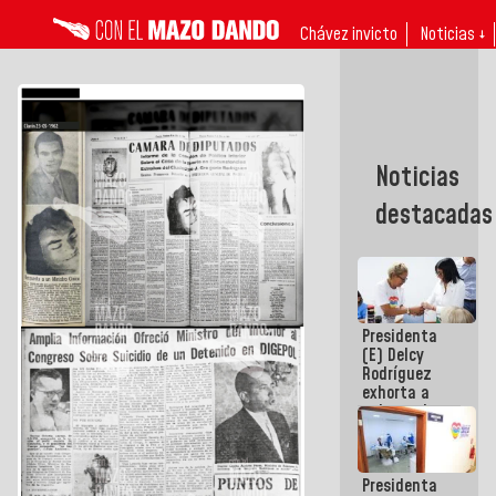
Chávez invicto
Noticias ↓
Noticias
destacadas
Presidenta
(E) Delcy
Rodríguez
exhorta a
gobernadores
y alcaldes a
edificar
casas para
Presidenta
abuelos