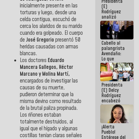
Presidenta
de la
inicialmente presente en las
(E)
República
Rodríguez
torturas y luego, desde una
analizó
celda contigua, escuchó de
junto a
cerca los alaridos de su marido
gobernadores
cuando era golpeado. El cuerpo
planes de
recuperación
de
José Gregorio
presentó 50
Cabello al
del Sistema
heridas causadas con armas
palangrista
Eléctrico
blancas.
Avendaño:
Nacional
Lo que
Los doctores
Eduardo
vayas a
Mancera Gallegos, Héctor
escribir
Marcano y Molina Martí,
hazlo hoy
por que no
encargados de investigar las
Presidenta
sabemos si
causas de su muerte,
(E) Delcy
la semana
pudieron determinar que la
Rodríguez
que viene
encabezó
misma devino como resultado
hay
lanzamiento
programa
de la brutal paliza propinada.
del Plan
Los riñones estaban
Nacional de
totalmente destruidos, al
Recreación
¡Alerta
Vacacional
igual que el hígado y algunas
Pueblo!
costillas tenían claras señales
Entérese del