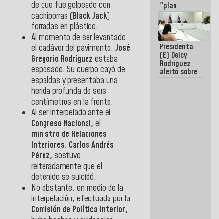
de que fue golpeado con
"plan
enjambre"
cachiporras
(Black Jack)
de La Sayo
forradas en plástico.
para
Al momento de ser levantado
sabotear el
Presidenta
diálogo y
el cadáver del pavimento,
José
(E) Delcy
promover el
Gregorio Rodríguez
estaba
Rodríguez
caos
esposado. Su cuerpo cayó de
alertó sobre
espaldas y presentaba una
el impacto
de la
herida profunda de seis
emergencia
centímetros en la frente.
climática en
Al ser interpelado ante el
los oceános
Congreso Nacional,
el
ministro de Relaciones
Interiores, Carlos Andrés
Pérez,
sostuvo
reiteradamente que el
detenido se suicidó.
No obstante, en medio de la
interpelación, efectuada por la
Comisión de Política Interior,