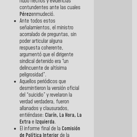
hubo hechos y evidencias
contundentes ante las cuales
Pérez
enmudeció.
Ante todos estos
señalamientos, el ministro
acorralado de preguntas, sin
poder articular alguna
respuesta coherente,
argumentó que el dirigente
sindical detenido era “un
delincuente de altísima
peligrosidad”.
Aquellos periódicos que
desmintieron la versión oficial
del “suicidio” y revelaron la
verdad verdadera, fueron
allanados y clausurados,
entiéndase:
Clarín, La Hora, La
Extra
e
Izquierda
.
El informe final de la
Comisión
de Política Interior
de la