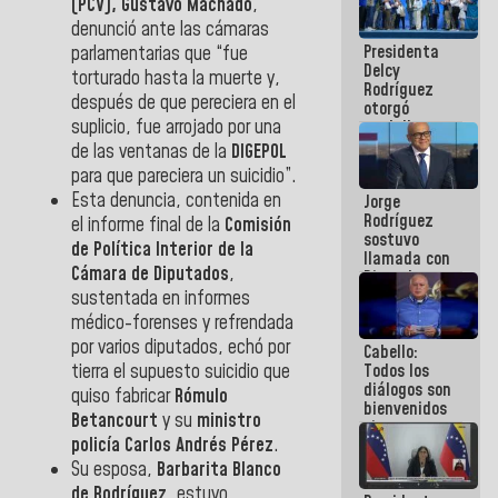
(PCV),
Gustavo Machado
,
manejo de
denunció ante las cámaras
escombros
Presidenta
parlamentarias que “fue
en La Guaira
Delcy
torturado hasta la muerte y,
Rodríguez
después de que pereciera en el
otorgó
suplicio, fue arrojado por una
medalla
"Héroe de
de las ventanas de la
DIGEPOL
Venezuela"
para que pareciera un suicidio”.
a servidores
Esta denuncia, contenida en
Jorge
públicos
Rodríguez
el informe final de la
Comisión
sostuvo
de Política Interior de la
llamada con
Cámara de Diputados
,
Dinorah
Figuera y
sustentada en informes
acuerdan
médico-forenses y refrendada
primer
por varios diputados, echó por
Cabello:
encuentro
tierra el supuesto suicidio que
Todos los
presencial
diálogos son
para el
quiso fabricar
Rómulo
bienvenidos
diálogo
Betancourt
y su
ministro
siempre que
policía
Carlos Andrés Pérez
.
estén en el
marco de la
Su esposa,
Barbarita Blanco
Constitución
de Rodríguez
, estuvo