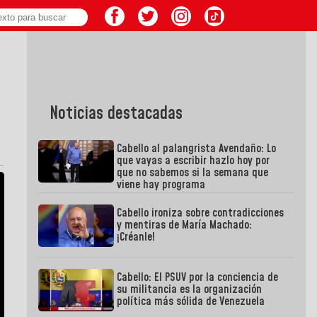
Noticias destacadas
Cabello al palangrista Avendaño: Lo
que vayas a escribir hazlo hoy por
que no sabemos si la semana que
viene hay programa
Cabello ironiza sobre contradicciones
y mentiras de María Machado:
¡Créanle!
Cabello: El PSUV por la conciencia de
su militancia es la organización
política más sólida de Venezuela