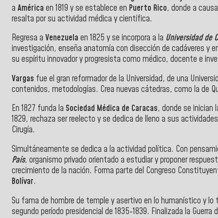
a
América
en 1819 y se establece en
Puerto Rico
, donde a causa
resalta por su actividad médica y científica.
Regresa a
Venezuela
en 1825 y se incorpora a la
Universidad de 
investigación, enseña anatomía con disección de cadáveres y ens
su espíritu innovador y progresista como médico, docente e inves
Vargas
fue el gran reformador de la Universidad, de una Universi
contenidos, metodologías. Crea nuevas cátedras, como la de Q
En 1827 funda la
Sociedad Médica de Caracas
, donde se inician 
1829, rechaza ser reelecto y se dedica de lleno a sus actividad
Cirugía.
Simultáneamente se dedica a la actividad política. Con pensamie
País
, organismo privado orientado a estudiar y proponer respuesta
crecimiento de la nación. Forma parte del Congreso Constituyen
Bolívar
.
Su fama de hombre de temple y asertivo en lo humanístico y lo téc
segundo período presidencial de 1835-1839. Finalizada la Guerra