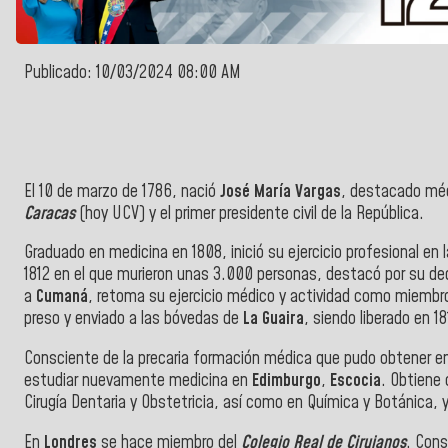
Publicado: 10/03/2024 08:00 AM
El 10 de marzo de 1786, nació
José María Vargas
, destacado méd
Caracas
(hoy UCV) y el primer presidente civil de la República.
Graduado en medicina en 1808, inició su ejercicio profesional en 
1812 en el que murieron unas 3.000 personas, destacó por su ded
a
Cumaná
, retoma su ejercicio médico y actividad como miembr
preso y enviado a las bóvedas de
La Guaira
, siendo liberado en 18
Consciente de la precaria formación médica que pudo obtener 
estudiar nuevamente medicina en
Edimburgo
,
Escocia
. Obtiene 
Cirugía Dentaria y Obstetricia, así como en Química y Botánica, y
En
Londres
se hace miembro del
Colegio Real de Cirujanos
. Cons