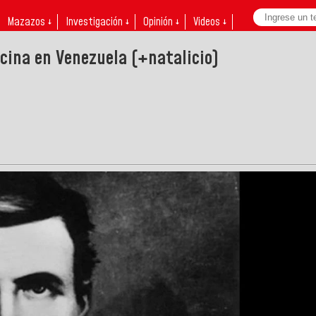
Mazazos ↓
Investigación ↓
Opinión ↓
Videos ↓
cina en Venezuela (+natalicio)