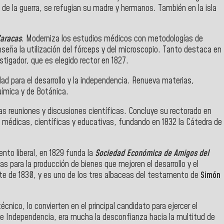
 de la guerra, se refugian su madre y hermanos. También en la isla
Caracas
. Moderniza los estudios médicos con metodologías de
eña la utilización del fórceps y del microscopio. Tanto destaca en
tigador, que es elegido rector en 1827.
dad para el desarrollo y la independencia. Renueva materias,
uímica y de Botánica.
las reuniones y discusiones científicas. Concluye su rectorado en
es médicas, científicas y educativas, fundando en 1832 la Cátedra de
nto liberal, en 1829 funda la
Sociedad Económica de Amigos del
s para la producción de bienes que mejoren el desarrollo y el
te de 1830, y es uno de los tres albaceas del testamento de
Simón
nico, lo convierten en el principal candidato para ejercer el
 de Independencia, era mucha la desconfianza hacia la multitud de