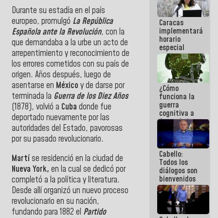
porque lo
Durante su estadía en el país
que haces
europeo, promulgó
La República
Caracas
es
implementará
embarrarla
Española ante la Revolución
, con la
horario
que demandaba a la urbe un acto de
especial
arrepentimiento y reconocimiento de
para
los errores cometidos con su país de
adaptarse
al plan de
origen. Años después, luego de
ahorro
asentarse en
México
y de darse por
¿Cómo
energético
terminada la
Guerra de los Diez Años
funciona la
guerra
(1878), volvió a
Cuba
donde fue
cognitiva a
deportado nuevamente por las
favor de la
autoridades del Estado, pavorosas
narrativa
hegemónica?
por su pasado revolucionario.
(1)
Cabello:
Martí
se residenció en la ciudad de
Todos los
Nueva York,
en la cual se dedicó por
diálogos son
bienvenidos
completó a la política y literatura.
siempre que
Desde allí organizó un nuevo proceso
estén en el
revolucionario en su nación,
marco de la
fundando para 1882 el
Partido
Constitución