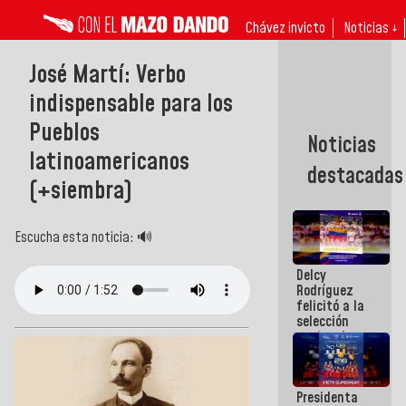
Chávez invicto
Noticias ↓
José Martí: Verbo
indispensable para los
Pueblos
Noticias
latinoamericanos
destacadas
(+siembra)
Escucha esta noticia: 🔊
Delcy
Rodríguez
felicitó a la
selección
nacional
masculina
de voleibol
campeona
Presidenta
de la Copa