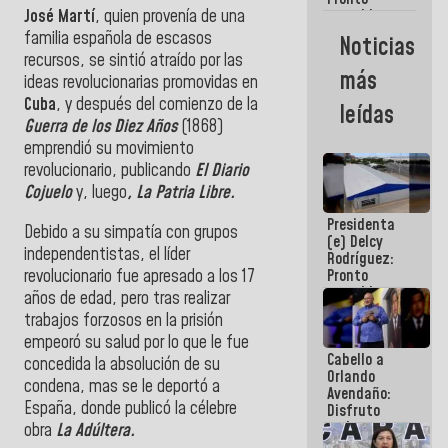
José Martí
, quien provenía de una
restableceremos
las
familia española de escasos
Noticias
operaciones
recursos, se sintió atraído por las
en el
más
ideas revolucionarias promovidas en
Aeropuerto
Internacional
Cuba
, y después del comienzo de la
leídas
de
Guerra de los Diez Años
(1868)
Maiquetía
emprendió su movimiento
revolucionario, publicando
El Diario
Cojuelo
y, luego
, La Patria Libre.
Presidenta
Debido a su simpatía con grupos
(e) Delcy
independentistas, el líder
Rodríguez:
revolucionario fue apresado a los 17
Pronto
restableceremos
años de edad, pero tras realizar
las
trabajos forzosos en la prisión
operaciones
empeoró su salud por lo que le fue
en el
Cabello a
Aeropuerto
concedida la absolución de su
Orlando
Internacional
condena, mas se le deportó a
Avendaño:
de
España, donde publicó la célebre
Disfruto
Maiquetía
cada vez
obra
La Adúltera.
que escribes