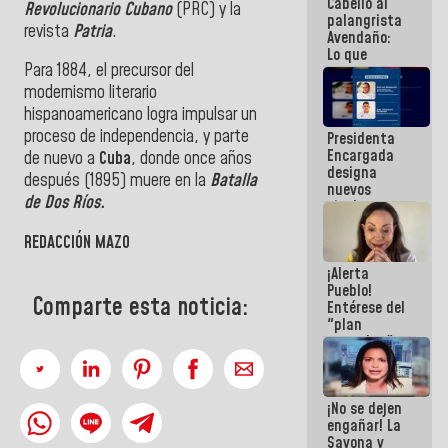
Cabello al
de la
Revolucionario Cubano
(PRC) y la
palangrista
República
revista
Patria
.
Avendaño:
Lo que
Para 1884, el precursor del
vayas a
escribir
modernismo literario
hazlo hoy
hispanoamericano logra impulsar un
por que no
proceso de independencia, y parte
Presidenta
sabemos si
Encargada
la semana
de nuevo a
Cuba
, donde once años
designa
que viene
después (1895) muere en la
Batalla
nuevos
hay
de Dos Ríos.
titulares en
programa
el
Viceministerio
REDACCIÓN MAZO
de Energía
¡Alerta
Eléctrica y
Pueblo!
CORPOELEC
Comparte esta noticia:
Entérese del
"plan
enjambre"
de La Sayo
para
sabotear el
¡No se dejen
diálogo y
engañar! La
promover el
Sayona y
caos