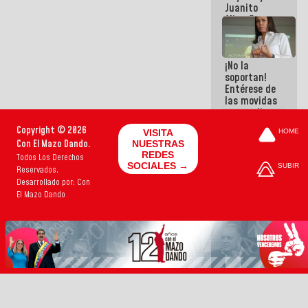
Juanito
Alimaña son
harina del
mismo
costal
¡No la
soportan!
Entérese de
las movidas
que realizan
antiguos
Copyright © 2026
VISITA
HOME
cómplices
Con El Mazo Dando.
NUESTRAS
de La Sayo
REDES
Todos Los Derechos
para
SOCIALES →
SUBIR
Reservados.
sacudírsela
Desarrollado por: Con
El Mazo Dando