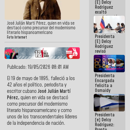
(E) Delcy
Panamericana
Rodríguez
Sub-17
exaltó
participación
de
José Julián Martí Pérez, quien en vida se
Venezuela
destacó como precursor del modernismo
en Juegos
literario hispanoamericano
Presidenta
Centroamericanos
Foto Internet
(E) Delcy
y del Caribe
Rodríguez
2026
revisó
agenda
económica y
ejecución de
Publicado: 19/05/2026 08:01 AM
fondos de
Presidenta
emergencia
El 19 de mayo de 1895, falleció a los
Encargada
post-sismos
42 años el político, periodista y
felicita a
Osmaidy
escritor cubano
José Julián Martí
Arias y
Pérez,
quien en vida se destacó
Giraly
como precursor del modernismo
Marcano por
hacer
literario hispanoamericano y como
Presidenta
historia en
unos de los transcendentales líderes
(e) Delcy
los
de la independencia de nación.
Rodríguez:
Centroamericanos
Pronto