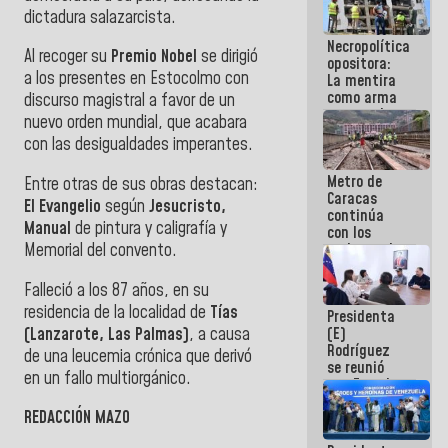
manejo de
dictadura salazarcista.
escombros
Necropolítica
en La Guaira
Al recoger su
Premio Nobel
se dirigió
opositora:
a los presentes en Estocolmo con
La mentira
como arma
discurso magistral a favor de un
contra el
nuevo orden mundial, que acabara
Pueblo
con las desigualdades imperantes.
Metro de
Entre otras de sus obras destacan:
Caracas
El Evangelio
según
Jesucristo,
continúa
Manual
de pintura y caligrafía y
con los
Memorial del convento.
trabajos de
mantenimiento
e inspección
Falleció a los 87 años, en su
en la Línea 2
residencia de la localidad de
Tías
Presidenta
(Lanzarote, Las Palmas)
, a causa
(E)
Rodríguez
de una leucemia crónica que derivó
se reunió
en un fallo multiorgánico.
con Estado
Mayor
REDACCIÓN MAZO
Eléctrico
para