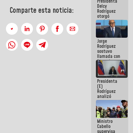
Presidenta
abordar
Delcy
planes de
Comparte esta noticia:
Rodríguez
acción
otorgó
medalla
"Héroe de
Venezuela"
a servidores
Jorge
públicos
Rodríguez
sostuvo
llamada con
Dinorah
Figuera y
acuerdan
primer
Presidenta
encuentro
(E)
presencial
Rodríguez
para el
analizó
diálogo
junto a
gobernadores
planes de
recuperación
Ministro
del Sistema
Cabello
Eléctrico
supervisa
Nacional