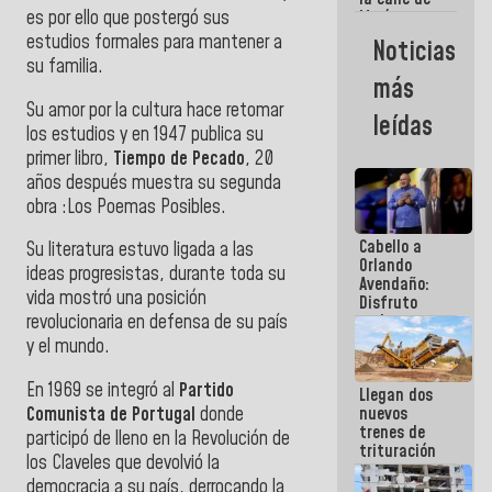
es por ello que postergó sus
María
Machado se
estudios formales para mantener a
Noticias
estrellaron
su familia.
de frente
más
contra el
Su amor por la cultura hace retomar
Pueblo
leídas
los estudios y en 1947 publica su
primer libro,
Tiempo de Pecado
, 20
años después muestra su segunda
obra :Los Poemas Posibles.
Cabello a
Su literatura estuvo ligada a las
Orlando
ideas progresistas, durante toda su
Avendaño:
vida mostró una posición
Disfruto
cada vez
revolucionaria en defensa de su país
que escribes
y el mundo.
porque lo
que haces
En 1969 se integró al
Partido
Llegan dos
es
Comunista de Portugal
donde
nuevos
embarrarla
trenes de
participó de lleno en la Revolución de
trituración
los Claveles que devolvió la
para
democracia a su país, derrocando la
optimizar