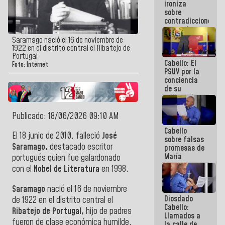
ironiza
la semana
sobre
que viene
contradicciones
hay
y mentiras
programa
de María
Saramago nació el 16 de noviembre de
Machado:
1922 en el distrito central el Ribatejo de
¡Créanle!
Portugal
Cabello: El
Foto: Internet
PSUV por la
conciencia
de su
militancia
es la
organización
Publicado: 18/06/2026 09:10 AM
política más
Cabello
sólida de
El 18 junio de 2010, falleció
José
sobre falsas
Venezuela
Saramago,
destacado escritor
promesas de
María
portugués quien fue galardonado
Machado:
con el
Nobel de Literatura
en 1998.
¿Quién le
puede creer?
Saramago
nació el 16 de noviembre
¿Y la gente
Diosdado
que ella iba
de 1922 en el distrito central el
Cabello:
a salvar en
Ribatejo de Portugal,
hijo de padres
Llamados a
La Guaira?
fueron de clase económica humilde,
la calle de