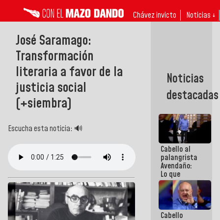
Chávez invicto
Noticias ↓
José Saramago:
Transformación
literaria a favor de la
Noticias
justicia social
destacadas
(+siembra)
Escucha esta noticia: 🔊
Cabello al
palangrista
Avendaño:
Lo que
vayas a
escribir
hazlo hoy
por que no
Cabello
sabemos si