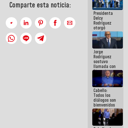
Comparte esta noticia:
al plan de
ahorro
Presidenta
energético
Delcy
Rodríguez
otorgó
medalla
"Héroe de
Venezuela"
a servidores
Jorge
públicos
Rodríguez
sostuvo
llamada con
Dinorah
Figuera y
acuerdan
primer
Cabello:
encuentro
Todos los
presencial
diálogos son
para el
bienvenidos
diálogo
siempre que
estén en el
marco de la
Constitución