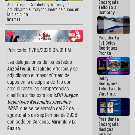
Encargada
post-sismos
Anzoátegui, Carabobo y Yaracuy se
felicita a
adjudicaron el mayor número de cupos en
Osmaidy
la disciplina
Arias y
Internet
Giraly
Marcano por
hacer
Presidenta
historia en
(e) Delcy
los
Rodríguez:
Centroamericanos
Publicado: 11/05/2026 05:01 PM
Pronto
restableceremos
Las delegaciones de los estados
las
operaciones
Anzoátegui, Carabobo
y
Yaracuy
se
en el
adjudicaron el mayor número de
Delcy
Aeropuerto
cupos en la disciplina de tiro con
Rodríguez
Internacional
arco durante las competencias
felicita a la
de
Vinotinto
Maiquetía
clasificatorias para los
XXIII Juegos
Sub 20
Deportivos Nacionales Juveniles
campeona
2026
, que se celebrarán del 22 de
frente
México Sub
agosto al 5 de septiembre de 2026,
Presidenta
23 en los
con sede en
Caracas, Miranda
y
La
Encargada
Centroamericanos
Guaira
.
designa
nuevos