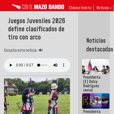
Chávez invicto
Noticias ↓
Juegos Juveniles 2026
define clasificados de
tiro con arco
Noticias
destacadas
Escucha esta noticia: 🔊
Presidenta
(E) Delcy
Rodríguez
revisó
agenda
económica y
ejecución de
fondos de
Presidenta
emergencia