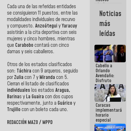
titulares en
Cada una de las referidas entidades
el
Noticias
se consiguieron 11 puestos, entre las
Viceministerio
modalidades individuales de recurvo
de Energía
más
Eléctrica y
y compuesto.
Anzoátegui
y
Yaracuy
CORPOELEC
leídas
asistirán a la cita deportiva con seis
mujeres y cinco hombres, mientras
que
Carabobo
contará con cinco
damas y seis caballeros.
Otros de los estados clasificados
Cabello a
Orlando
son:
Táchira
con 9 arqueros, seguido
Avendaño:
por
Zulia
con 7 y
Miranda
con 5.
Disfruto
Cierran el listado de clasificados
cada vez
individuales
los estados
Aragua,
que escribes
porque lo
Barina
s y
La Guaira
con dos cupos
que haces
respectivamente, junto a
Guárico
y
Caracas
es
Trujillo
con un boleto cada uno.
implementará
embarrarla
horario
especial
REDACCIÓN MAZO / MPPD
para
adaptarse