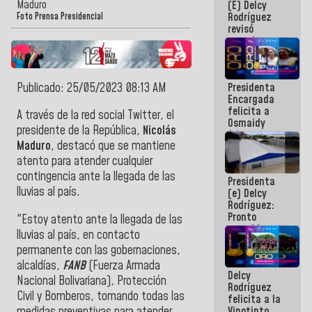
Maduro
(E) Delcy
y del Caribe
Rodríguez
2026
Foto Prensa Presidencial
revisó
agenda
económica y
ejecución de
fondos de
Publicado: 25/05/2023 08:13 AM
Presidenta
emergencia
Encargada
post-sismos
felicita a
A través de la red social Twitter, el
Osmaidy
presidente de la República,
Nicolás
Arias y
Maduro
, destacó que se mantiene
Giraly
Marcano por
atento para atender cualquier
hacer
contingencia ante la llegada de las
Presidenta
historia en
lluvias al país.
(e) Delcy
los
Rodríguez:
Centroamericanos
Pronto
"Estoy atento ante la llegada de las
restableceremos
lluvias al país, en contacto
las
permanente con las gobernaciones,
operaciones
en el
alcaldías,
FANB
(Fuerza Armada
Delcy
Aeropuerto
Nacional Bolivariana), Protección
Rodríguez
Internacional
Civil y Bomberos, tomando todas las
felicita a la
de
medidas preventivas para atender
Vinotinto