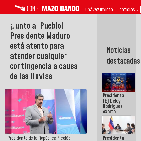
Chávez invicto
Noticias ↓
¡Junto al Pueblo!
Presidente Maduro
está atento para
Noticias
atender cualquier
destacadas
contingencia a causa
de las lluvias
Presidenta
(E) Delcy
Rodríguez
exaltó
participación
de
Venezuela
en Juegos
Presidenta
Presidente de la República Nicolás
Centroamericanos