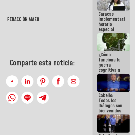
operaciones
en el
Caracas
Aeropuerto
REDACCIÓN MAZO
implementará
Internacional
horario
de
especial
Maiquetía
para
adaptarse
al plan de
ahorro
¿Cómo
energético
funciona la
Comparte esta noticia:
guerra
cognitiva a
favor de la
narrativa
hegemónica?
(1)
Cabello:
Todos los
diálogos son
bienvenidos
siempre que
estén en el
marco de la
Constitución