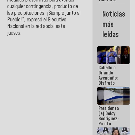
Maiquetía
Sub 20
cualquier contingencia, producto de
campeona
Noticias
las precipitaciones. ¡Siempre junto al
frente
Pueblo!", expresó el Ejecutivo
México Sub
más
23 en los
Nacional en la red social este
Centroamericanos
jueves.
leídas
Cabello a
Orlando
Avendaño:
Disfruto
cada vez
que escribes
porque lo
que haces
Presidenta
es
(e) Delcy
embarrarla
Rodríguez:
Pronto
restableceremos
las