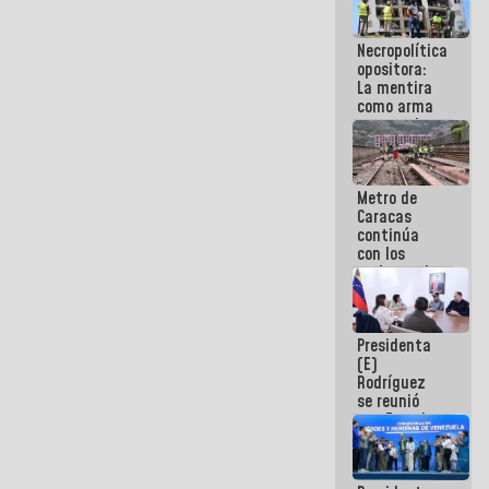
manejo de
escombros
Necropolítica
en La Guaira
opositora:
La mentira
como arma
contra el
Pueblo
Metro de
Caracas
continúa
con los
trabajos de
mantenimiento
e inspección
en la Línea 2
Presidenta
(E)
Rodríguez
se reunió
con Estado
Mayor
Eléctrico
para