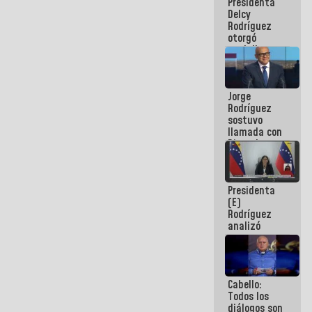
Presidenta
abordar
Delcy
planes de
Rodríguez
acción
otorgó
medalla
"Héroe de
Venezuela"
a servidores
Jorge
públicos
Rodríguez
sostuvo
llamada con
Dinorah
Figuera y
acuerdan
primer
Presidenta
encuentro
(E)
presencial
Rodríguez
para el
analizó
diálogo
junto a
gobernadores
planes de
recuperación
Cabello:
del Sistema
Todos los
Eléctrico
diálogos son
Nacional