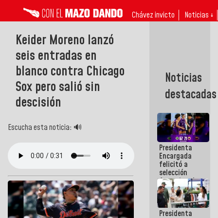
Chávez invicto
Noticias ↓
Keider Moreno lanzó
seis entradas en
blanco contra Chicago
Noticias
Sox pero salió sin
destacadas
descisión
Escucha esta noticia: 🔊
Presidenta
Encargada
felicitó a
selección
femenina de
baloncesto
por su
clasificación
Presidenta
a la