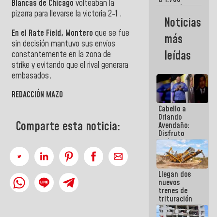
Blancas de Chicago
volteaban la
comerciantes
pizarra para llevarse la victoria 2-1 .
y
Noticias
emprendedores
afectados
En el Rate Field,
Montero
que se fue
más
por
sin decisión
mantuvo sus envíos
terremotos
leídas
constantemente en la zona de
strike y evitando que el rival generara
embasados
.
REDACCIÓN MAZO
Cabello a
Orlando
Comparte esta noticia:
Avendaño:
Disfruto
cada vez
que escribes
porque lo
que haces
Llegan dos
es
nuevos
embarrarla
trenes de
trituración
para
optimizar