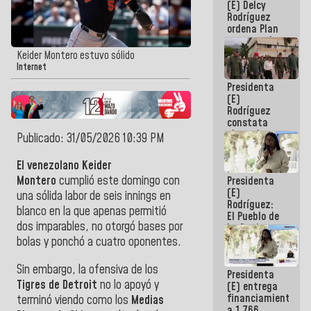
(E) Delcy
AmeriCup
Rodríguez
2027
ordena Plan
maestro de
desarrollo
Keider Montero estuvo sólido
logístico y
Internet
turístico
Presidenta
para La
(E)
Guaira
Rodríguez
constata
obras de
Publicado: 31/05/2026 10:39 PM
rehabilitación
de Escuela
El venezolano Keider
Militar de
Montero
cumplió este domingo con
Presidenta
Mamo en La
(E)
Guaira
una sólida labor de seis innings en
Rodríguez:
blanco en la que apenas permitió
El Pueblo de
dos imparables, no otorgó bases por
La Guaira
siempre
bolas y ponchó a cuatro oponentes.
estará
acompañada
Sin embargo, la ofensiva de los
Presidenta
por el
Tigres de Detroit
no lo apoyó y
(E) entrega
Gobierno
financiamientos
Nacional
terminó viendo como los
Medias
a 1.766