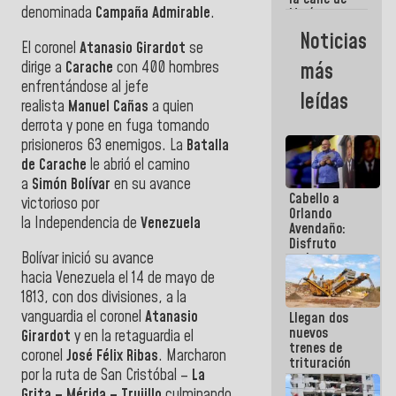
denominada
Campaña Admirable
.
María
Machado se
Noticias
estrellaron
El coronel
Atanasio Girardot
se
de frente
dirige a
Carache
con 400 hombres
más
contra el
enfrentándose al jefe
Pueblo
leídas
realista
Manuel Cañas
a quien
derrota y pone en fuga tomando
prisioneros 63 enemigos. La
Batalla
de Carache
le abrió el camino
a
Simón Bolívar
en su avance
Cabello a
victorioso por
Orlando
la Independencia de
Venezuela
Avendaño:
Disfruto
Bolívar inició su avance
cada vez
que escribes
hacia Venezuela el 14 de mayo de
porque lo
1813, con dos divisiones, a la
que haces
vanguardia el coronel
Atanasio
Llegan dos
es
nuevos
embarrarla
Girardot
y en la retaguardia el
trenes de
coronel
José Félix Ribas
. Marcharon
trituración
por la ruta de San Cristóbal –
La
para
optimizar
Grita – Mérida – Trujillo
culminando