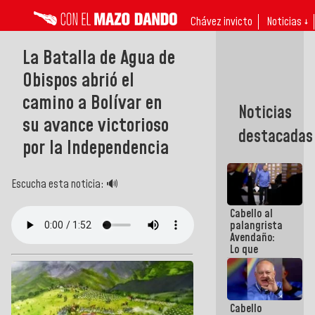
Chávez invicto
Noticias ↓
La Batalla de Agua de
Obispos abrió el
camino a Bolívar en
Noticias
su avance victorioso
destacadas
por la Independencia
Escucha esta noticia: 🔊
Cabello al
palangrista
Avendaño:
Lo que
vayas a
escribir
hazlo hoy
por que no
Cabello
sabemos si