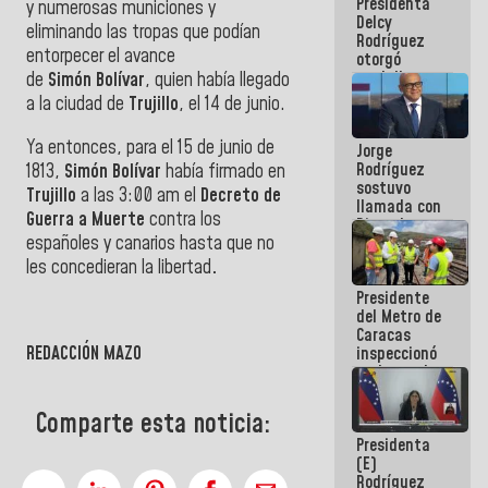
Presidenta
abordar
y numerosas municiones y
Delcy
planes de
eliminando las tropas que podían
Rodríguez
acción
entorpecer el avance
otorgó
medalla
de
Simón Bolívar
, quien había llegado
"Héroe de
a la ciudad de
Trujillo
, el 14 de junio.
Venezuela"
a servidores
Ya entonces, para el 15 de junio de
Jorge
públicos
Rodríguez
1813,
Simón Bolívar
había firmado en
sostuvo
Trujillo
a las 3:00 am el
Decreto de
llamada con
Guerra a Muerte
contra los
Dinorah
españoles y canarios hasta que no
Figuera y
acuerdan
les concedieran la libertad
.
primer
Presidente
encuentro
del Metro de
presencial
Caracas
para el
REDACCIÓN MAZO
inspeccionó
diálogo
trabajos de
rehabilitación
y
Comparte esta noticia:
modernización
Presidenta
de la vía
(E)
férrea
Rodríguez