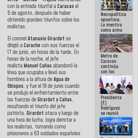
manejo de
con la entrada triunfal a
Caracas
el
escombros
6 de agosto, después de haber
Necropolítica
en La Guaira
obtenido grandes triunfos sobre los
opositora:
La mentira
realistas.
como arma
contra el
El coronel
Atanasio Girardot
se
Pueblo
dirigió a
Carache
con sus fuerzas el
17 de junio, en horas de la tarde. En
Metro de
horas de la noche, el jefe
Caracas
realista
Manuel Cañas
abandonó la
continúa
con los
línea que ocupaba y llevó sus
trabajos de
hombres a la altura de
Agua de
mantenimiento
Obispos
, y fue el 18 de junio cuando
e inspección
en la Línea 2
se produjo el enfrentamiento entre
Presidenta
las fuerzas de
Girardot y Cañas
,
(E)
resultando el triunfo del jefe
Rodríguez
patriota.
Girardot
ataca y luego de
se reunió
con Estado
una hora de lucha, logra derrotar a
Mayor
los realistas, tomando como
Eléctrico
prisioneros a 63 soldados españoles
para