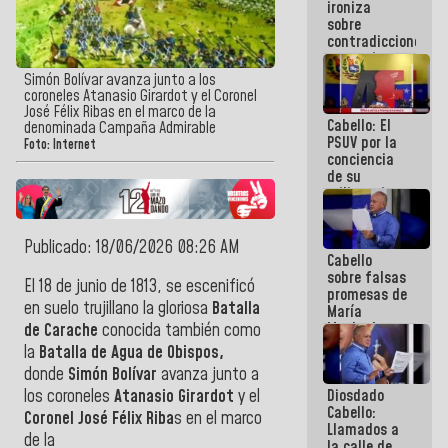
ironiza
la semana
sobre
que viene
contradicciones
hay
y mentiras
programa
de María
Simón Bolívar avanza junto a los
Machado:
coroneles Atanasio Girardot y el Coronel
¡Créanle!
José Félix Ribas en el marco de la
Cabello: El
denominada Campaña Admirable
PSUV por la
Foto: Internet
conciencia
de su
militancia
es la
organización
política más
Publicado: 18/06/2026 08:26 AM
Cabello
sólida de
sobre falsas
Venezuela
El 18 de junio de 1813, se escenificó
promesas de
en suelo trujillano la gloriosa
Batalla
María
Machado:
de Carache
conocida también como
¿Quién le
la
Batalla de Agua de Obispos,
puede creer?
donde
Simón Bolívar
avanza junto a
¿Y la gente
Diosdado
los coroneles
Atanasio Girardot
y el
que ella iba
Cabello:
a salvar en
Coronel José Félix Riba
s en el marco
Llamados a
La Guaira?
de la
la calle de