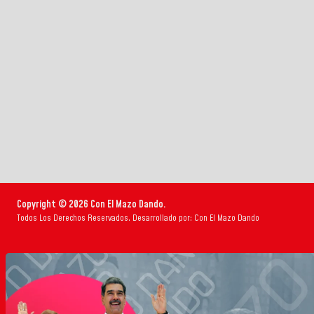
Copyright © 2026 Con El Mazo Dando.
Todos Los Derechos Reservados. Desarrollado por: Con El Mazo Dando