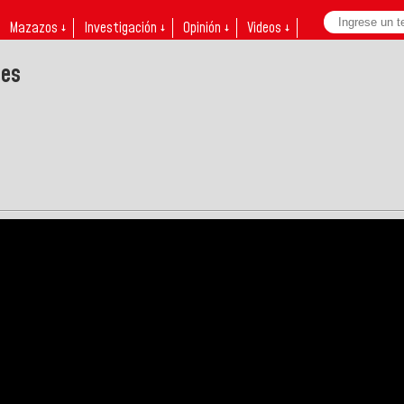
Mazazos ↓
Investigación ↓
Opinión ↓
Videos ↓
nes