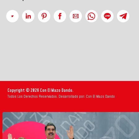
Copyright © 2026 Con El Mazo Dando.
Todos Los Derechos Reservados. Desarrollado por: Con El Mazo Dando