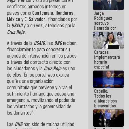
Roja
. Hemos visto su presencia en
Venezuela"
conflictos armados internos en
a servidores
países como
Guatemala
,
Honduras
,
Jorge
públicos
Rodríguez
México
y
El Salvador
, financiados por
sostuvo
la
USAID
y a su vez, atendidos por la
llamada con
Cruz Roja
.
Dinorah
Figuera y
acuerdan
A través de la
USAID
, las
ONG
reciben
primer
financiamiento para concretar su
Caracas
encuentro
agenda de intervención en los países
implementará
presencial
horario
a través del contacto directo con
para el
especial
diálogo
los ciudadanos y la
Cruz Roja
es uno
para
de ellos. En su portal web explica
adaptarse
que “es una organización
al plan de
ahorro
comunitaria que previene y alivia el
Cabello:
energético
sufrimiento humano que causa una
Todos los
emergencia, movilizando el poder de
diálogos son
bienvenidos
los voluntarios y la generosidad de
siempre que
los donantes”.
estén en el
marco de la
Las
ONG
han sido de mucha utilidad
Constitución