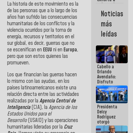
La historia de este movimiento es la
gobernadores
y alcaldes a
de las personas que a lo largo de los
Noticias
edificar
años han sufrido las consecuencias
casas para
más
humanitarias de los conflictos y la
abuelos
violencia ocurridos por la toma de
leídas
energía, recursos y territorios en el
sur global, es decir, guerras que no
se escenifican en
EEUU
ni en
Europa
,
pero que son estos quienes las
promueven.
Cabello a
Orlando
Los que financian las guerras hacen
Avendaño:
lo mismo con las ayudas,
en los
Disfruto
cada vez
países latinoamericanos
existe una
que escribes
relación directa entre las actividades
porque lo
realizadas por la
Agencia Central de
que haces
Presidenta
Inteligencia
(CIA), la
Agencia de los
es
Delcy
embarrarla
Estados Unidos para el
Rodríguez
Desarrollo
(USAID)
y las operaciones
otorgó
humanitarias lideradas por la
Cruz
medalla
"Héroe de