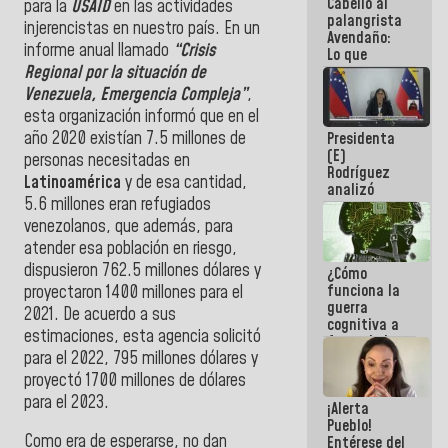
Cabello al
de la
para la
USAID
en las actividades
palangrista
República
injerencistas en nuestro país. En un
Avendaño:
informe anual llamado
“Crisis
Lo que
Regional por la situación de
vayas a
escribir
Venezuela, Emergencia Compleja”
,
hazlo hoy
esta organización
informó que en el
por que no
año 2020 existían 7.5 millones de
Presidenta
sabemos si
(E)
la semana
personas necesitadas en
Rodríguez
que viene
Latinoamérica
y de esa cantidad,
analizó
hay
5.6 millones eran refugiados
junto a
programa
gobernadores
venezolanos, que además, para
planes de
atender esa población en riesgo,
recuperación
dispusieron 762.5 millones dólares y
¿Cómo
del Sistema
funciona la
proyectaron 1400 millones para el
Eléctrico
guerra
Nacional
2021. De acuerdo a sus
cognitiva a
estimaciones, esta agencia solicitó
favor de la
para el 2022, 795 millones dólares y
narrativa
hegemónica?
proyectó 1700 millones de dólares
(1)
para el 2023.
¡Alerta
Pueblo!
Como era de esperarse, no dan
Entérese del