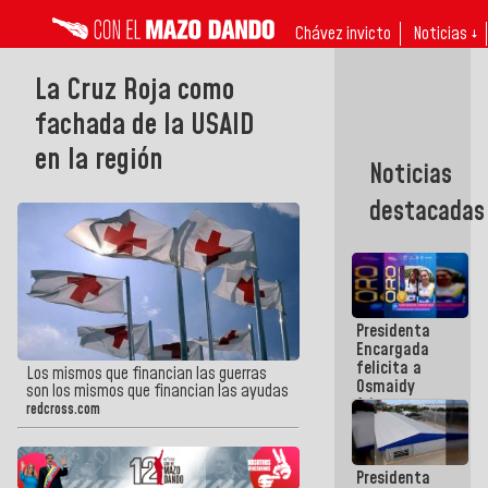
Chávez invicto
Noticias ↓
La Cruz Roja como
fachada de la USAID
en la región
Noticias
destacadas
Presidenta
Encargada
felicita a
Los mismos que financian las guerras
Osmaidy
son los mismos que financian las ayudas
Arias y
redcross.com
Giraly
Marcano por
hacer
Presidenta
historia en