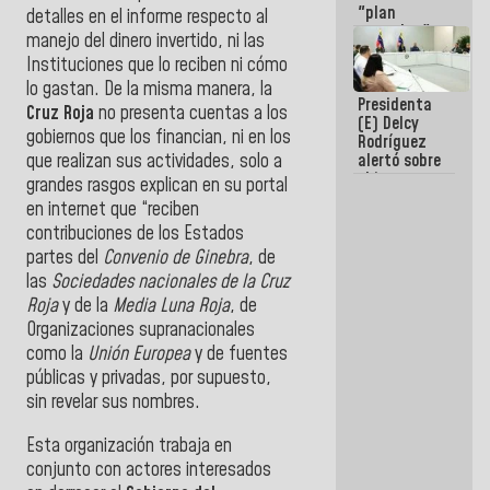
"plan
detalles en el informe respecto al
enjambre"
manejo del dinero invertido, ni las
de La Sayo
Instituciones que lo reciben ni cómo
para
sabotear el
lo gastan. De la misma manera, la
Presidenta
diálogo y
Cruz Roja
no presenta cuentas a los
(E) Delcy
promover el
gobiernos que los financian, ni en los
Rodríguez
caos
alertó sobre
que realizan sus actividades, solo a
el impacto
grandes rasgos explican en su portal
de la
en internet que “reciben
emergencia
contribuciones de los Estados
climática en
los oceános
partes del
Convenio de Ginebra
, de
las
Sociedades nacionales de la Cruz
Roja
y de la
Media Luna Roja
, de
Organizaciones supranacionales
como la
Unión Europea
y de fuentes
públicas y privadas, por supuesto,
sin revelar sus nombres.
Esta organización trabaja en
conjunto con actores interesados