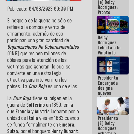
(e) Delcy
los
Rodríguez:
Centroamericanos
Publicado: 04/08/2023 09:00 PM
Pronto
restableceremos
El negocio de la guerra no sólo se
las
refiere a la compra y venta de
operaciones
en el
armamento, además de eso
Delcy
Aeropuerto
participan una gran cantidad de
Rodríguez
Internacional
Organizaciones No Gubernamentales
felicita a la
de
Vinotinto
Maiquetía
(ONG) que reciben millones de
Sub 20
dólares para la atención de las
campeona
víctimas que generan, lo cual se
frente
México Sub
convierte en una estrategia
Presidenta
23 en los
atractiva para intervenir en los
Encargada
Centroamericanos
países. La
Cruz Roja
es una de ellas.
designa
nuevos
La
Cruz Roja
tiene su origen en la
titulares en
el
guerra de
Solferino
en 1859, en la
Viceministerio
que
Francia
y
Austria
lucharon por la
de Energía
unidad de
Italia
y es en 1863 cuando
Presidenta
Eléctrica y
(E) Delcy
CORPOELEC
se funda formalmente en
Ginebra
,
Rodríguez
Suiza,
por el banquero
Henry Dunant
.
exhorta a