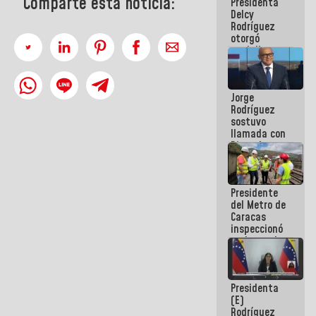
Comparte esta noticia:
Presidenta
abordar
Delcy
planes de
Rodríguez
acción
otorgó
medalla
"Héroe de
Venezuela"
a servidores
Jorge
públicos
Rodríguez
sostuvo
llamada con
Dinorah
Figuera y
acuerdan
primer
Presidente
encuentro
del Metro de
presencial
Caracas
para el
inspeccionó
diálogo
trabajos de
rehabilitación
y
modernización
Presidenta
de la vía
(E)
férrea
Rodríguez