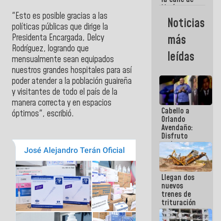
María
"Esto es posible gracias a las
Machado se
Noticias
estrellaron
políticas públicas que dirige la
de frente
más
Presidenta Encargada, Delcy
contra el
Rodríguez, logrando que
Pueblo
leídas
mensualmente sean equipados
nuestros grandes hospitales para así
poder atender a la población guaireña
y visitantes de todo el país de la
manera correcta y en espacios
Cabello a
óptimos", escribió.
Orlando
Avendaño:
Disfruto
cada vez
que escribes
porque lo
que haces
Llegan dos
es
nuevos
embarrarla
trenes de
trituración
para
optimizar