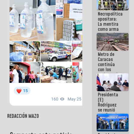
manejo de
escombros
Necropolítica
en La Guaira
opositora:
La mentira
como arma
contra el
Pueblo
Metro de
Caracas
continúa
con los
trabajos de
mantenimiento
e inspección
en la Línea 2
Presidenta
(E)
Rodríguez
se reunió
con Estado
REDACCIÓN MAZO
Mayor
Eléctrico
para