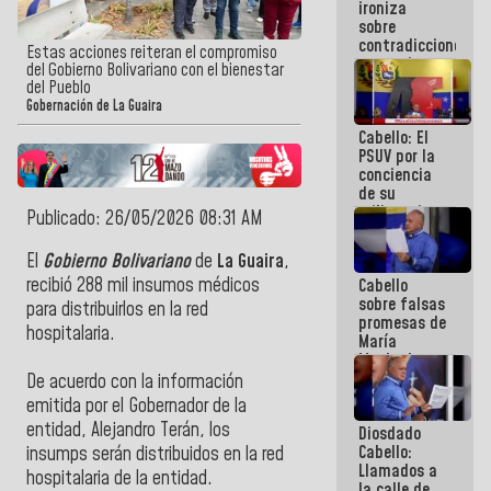
ironiza
la semana
sobre
que viene
contradicciones
hay
Estas acciones reiteran el compromiso
y mentiras
programa
del Gobierno Bolivariano con el bienestar
de María
del Pueblo
Machado:
Gobernación de La Guaira
¡Créanle!
Cabello: El
PSUV por la
conciencia
de su
militancia
Publicado: 26/05/2026 08:31 AM
es la
organización
El
Gobierno Bolivariano
de
La Guaira
,
política más
recibió 288 mil i
nsumos médicos
Cabello
sólida de
sobre falsas
Venezuela
para distribuirlos en la red
promesas de
hospitalaria.
María
Machado:
¿Quién le
De acuerdo con la información
puede creer?
emitida por el Gobernador de la
¿Y la gente
entidad, Alejandro Terán, los
Diosdado
que ella iba
Cabello:
a salvar en
insumps serán distribuidos en la red
Llamados a
La Guaira?
hospitalaria de la entidad.
la calle de