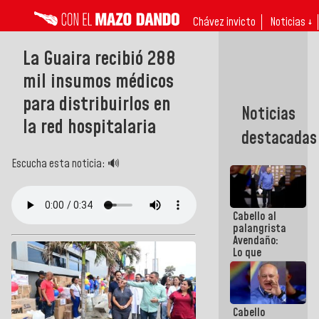
Chávez invicto
Noticias ↓
La Guaira recibió 288
mil insumos médicos
para distribuirlos en
Noticias
la red hospitalaria
destacadas
Escucha esta noticia: 🔊
Cabello al
palangrista
Avendaño:
Lo que
vayas a
escribir
hazlo hoy
por que no
Cabello
sabemos si