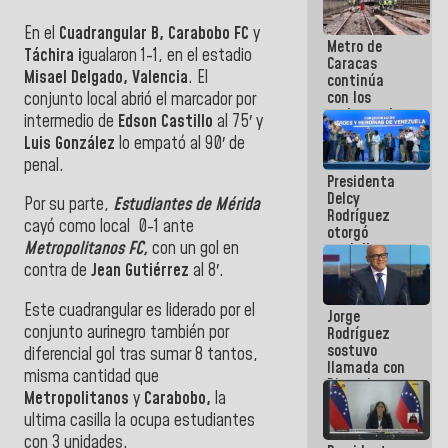
manejo de
escombros
En el
Cuadrangular B, Carabobo FC
y
Metro de
en La Guaira
Táchira i
gualaron 1-1, en el estadio
Caracas
Misael Delgado, Valencia
. El
continúa
con los
conjunto local abrió el marcador por
trabajos de
intermedio de
Edson Castillo
al 75′ y
mantenimiento
Luis González
lo empató al 90′ de
e inspección
penal.
en la Línea 2
Presidenta
Delcy
Por su parte,
Estudiantes de Mérida
Rodríguez
cayó como local 0-1 ante
otorgó
Metropolitanos FC,
con un gol en
medalla
"Héroe de
contra de
Jean Gutiérrez
al 8′.
Venezuela"
a servidores
Este cuadrangular es liderado por el
Jorge
públicos
conjunto aurinegro también por
Rodríguez
sostuvo
diferencial gol tras sumar 8 tantos,
llamada con
misma cantidad que
Dinorah
Metropolitanos
y
Carabobo,
la
Figuera y
acuerdan
ultima casilla la ocupa estudiantes
primer
con 3 unidades.