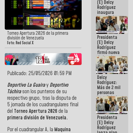
(E) Delcy
Rodríguez
inaugura
casa de los
Abuelos
Primavera
en Caracas
Torneo Apertura 2026 de la primera
Presidenta
división de Venezuela
(E) Delcy
Foto: Red Social X
Rodríguez
firmó nueva
de Ley de
Arrendamiento
aprobada
por la AN
Publicado: 25/05/2026 01:59 PM
Delcy
Rodríguez:
Deportivo La Guaira
y
Deportivo
Más de 2 mil
Táchira
son los punteros de su
personas
beneficiadas
respectivo grupo, tras la disputa de
con planes
5 jornada de los cuadrangulares final
para
del
Torneo Apertura 2026
de la
atención de
Presidenta
primera división de Venezuela.
emergencia
(E) Delcy
sísmica en
Rodríguez
la última
Por el cuadrangular A, la
Maquina
lanza plan