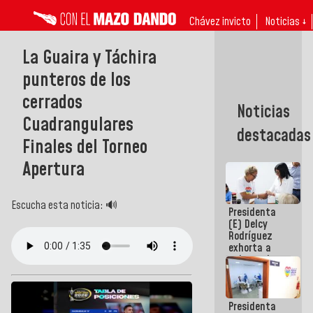
Chávez invicto
Noticias ↓
La Guaira y Táchira
punteros de los
cerrados
Noticias
Cuadrangulares
destacadas
Finales del Torneo
Apertura
Escucha esta noticia: 🔊
Presidenta
(E) Delcy
Rodríguez
exhorta a
gobernadores
y alcaldes a
edificar
casas para
Presidenta
abuelos