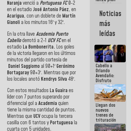
semana
Naranja
venció a
Portuguesa FC
0-2
crediticio
en el estadio
José Antonio Páez
, en
con subsidio
Noticias
a Juntas de
Acarigua
, con un doblete de
Martín
Condominio
Gianoli
a los minutos 16′ y 32′.
más
leídas
En la otra llave
Academia Puerto
Cabello
derrotó a 2-1
UCV FC
en el
estadio
La Bombonerita.
Los goles
de la victoria llegaron en los últimos
minutos del partido cortesía de
Cabello a
Daniel Saggiomo
al 90+1′
Gerónimo
Orlando
Bortagaray
90+3′. Mientras que por
Avendaño:
los locales anotó
Kendrys Silva
48′.
Disfruto
cada vez
Con estos resultados
La Guaira
es
que escribes
porque lo
líder con 7 puntos superando por
que haces
diferencial gol a
Academia
quien
Llegan dos
es
tiene la misma cantidad de puntos.
nuevos
embarrarla
trenes de
Mientras que
UCV
ocupa la tercera
trituración
casilla con 6 tantos y
Portuguesa
la
para
cuarta con 5 unidades.
optimizar