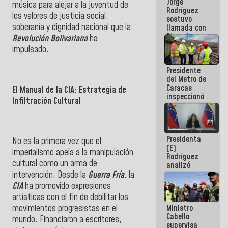
Jorge
públicos
música para alejar a la juventud de
Rodríguez
los valores de justicia social,
sostuvo
soberanía y dignidad nacional que la
llamada con
Dinorah
Revolución Bolivariana
ha
Figuera y
impulsado.
acuerdan
primer
Presidente
encuentro
del Metro de
presencial
Caracas
para el
El Manual de la CIA: Estrategia de
inspeccionó
diálogo
Infiltración Cultural
trabajos de
rehabilitación
y
modernización
Presidenta
de la vía
No es la primera vez que el
(E)
férrea
imperialismo apela a la manipulación
Rodríguez
cultural como un arma de
analizó
junto a
intervención. Desde la
Guerra Fría
, la
gobernadores
CIA
ha promovido expresiones
planes de
artísticas con el fin de debilitar los
recuperación
Ministro
movimientos progresistas en el
del Sistema
Cabello
Eléctrico
mundo. Financiaron a escritores,
supervisa
Nacional