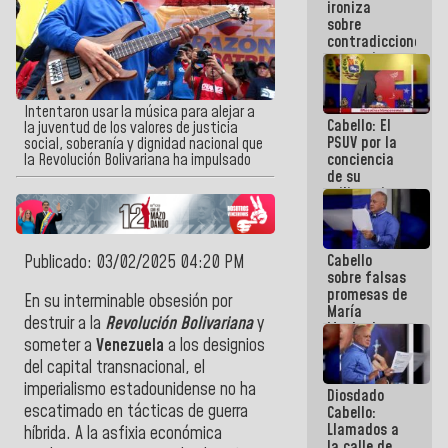
ironiza
la semana
sobre
que viene
contradicciones
hay
y mentiras
programa
de María
Machado:
¡Créanle!
Intentaron usar la música para alejar a
Cabello: El
la juventud de los valores de justicia
PSUV por la
social, soberanía y dignidad nacional que
conciencia
la Revolución Bolivariana ha impulsado
de su
militancia
es la
organización
política más
Cabello
Publicado: 03/02/2025 04:20 PM
sólida de
sobre falsas
Venezuela
promesas de
En su interminable obsesión por
María
destruir a la
Revolución Bolivariana
y
Machado:
someter a
Venezuela
a los designios
¿Quién le
puede creer?
del capital transnacional, el
¿Y la gente
imperialismo estadounidense no ha
Diosdado
que ella iba
escatimado en tácticas de guerra
Cabello:
a salvar en
Llamados a
La Guaira?
híbrida. A la asfixia económica
la calle de