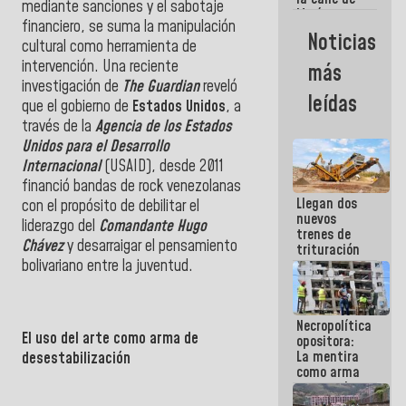
mediante sanciones y el sabotaje
María
financiero, se suma la manipulación
Machado se
Noticias
estrellaron
cultural como herramienta de
de frente
intervención. Una reciente
más
contra el
investigación de
The Guardian
reveló
Pueblo
leídas
que el gobierno de
Estados Unidos
, a
través de la
Agencia de los Estados
Unidos para el Desarrollo
Internacional
(USAID), desde 2011
financió bandas de rock venezolanas
Llegan dos
con el propósito de debilitar el
nuevos
liderazgo del
Comandante Hugo
trenes de
Chávez
y desarraigar el pensamiento
trituración
para
bolivariano entre la juventud.
optimizar
manejo de
escombros
Necropolítica
en La Guaira
El uso del arte como arma de
opositora:
La mentira
desestabilización
como arma
contra el
Pueblo