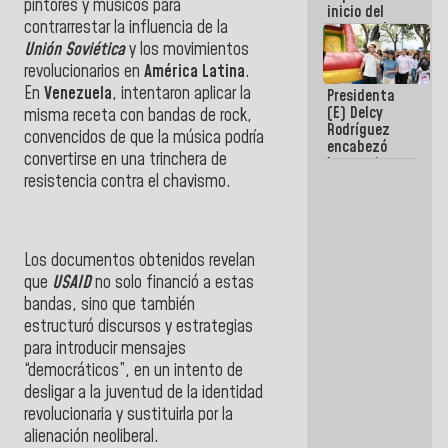
pintores y músicos para
inicio del
contrarrestar la influencia de la
proceso de
demolición
Unión Soviética
y los movimientos
de
revolucionarios en
América Latina
.
edificaciones
En
Venezuela
, intentaron aplicar la
Presidenta
declaradas
(E) Delcy
en riesgo en
misma receta con bandas de rock,
Rodríguez
La Guaira
convencidos de que la música podría
encabezó
(+Fotos)
convertirse en una trinchera de
lanzamiento
del Plan
resistencia contra el chavismo.
Nacional de
Recreación
Vacacional
Los documentos obtenidos revelan
que
USAID
no solo financió a estas
bandas, sino que también
estructuró discursos y estrategias
para introducir mensajes
“democráticos”, en un intento de
desligar a la juventud de la identidad
revolucionaria y sustituirla por la
alienación neoliberal.