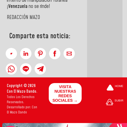
intento de manipulación foránea
¡
Venezuela
no se rinde!
REDACCIÓN MAZO
Comparte esta noticia:
Copyright © 2026
VISITA
HOME
Con El Mazo Dando.
NUESTRAS
REDES
Todos Los Derechos
SOCIALES →
SUBIR
Reservados.
Desarrollado por: Con
El Mazo Dando