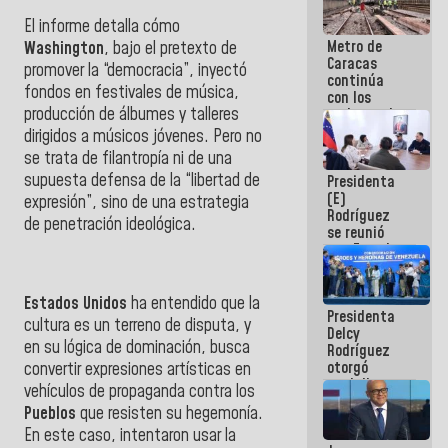
El informe detalla cómo
Metro de
Washington
, bajo el pretexto de
Caracas
promover la “democracia”, inyectó
continúa
fondos en festivales de música,
con los
producción de álbumes y talleres
trabajos de
mantenimiento
dirigidos a músicos jóvenes. Pero no
e inspección
se trata de filantropía ni de una
en la Línea 2
supuesta defensa de la “libertad de
Presidenta
(E)
expresión”, sino de una estrategia
Rodríguez
de penetración ideológica.
se reunió
con Estado
Mayor
Eléctrico
para
Estados Unidos
ha entendido que la
Presidenta
abordar
cultura es un terreno de disputa, y
Delcy
planes de
en su lógica de dominación, busca
Rodríguez
acción
otorgó
convertir expresiones artísticas en
medalla
vehículos de propaganda contra los
"Héroe de
Pueblos
que resisten su hegemonía.
Venezuela"
En este caso, intentaron usar la
a servidores