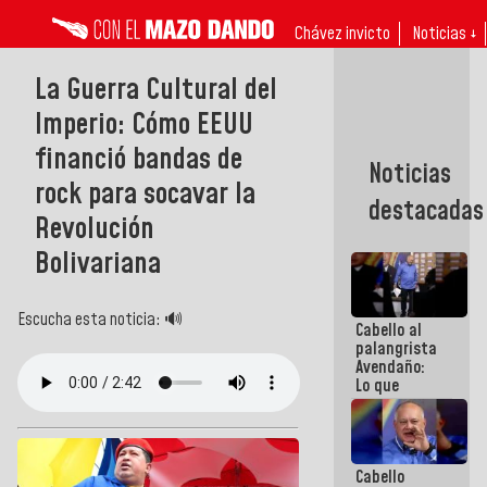
Chávez invicto
Noticias ↓
La Guerra Cultural del
Imperio: Cómo EEUU
financió bandas de
Noticias
rock para socavar la
destacadas
Revolución
Bolivariana
Escucha esta noticia: 🔊
Cabello al
palangrista
Avendaño:
Lo que
vayas a
escribir
hazlo hoy
por que no
Cabello
sabemos si