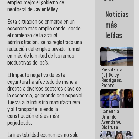
empleo mejor el gobierno de
restableceremos
neoliberal de
Javier Miley.
las
Noticias
operaciones
en el
Esta situación se enmarca en un
más
Aeropuerto
escenario más amplio donde, desde
Internacional
leídas
el comienzo de la actual
de
Maiquetía
administración, se ha registrado una
reducción del empleo privado formal
en más de la mitad de las ramas
productivas del país.
Presidenta
El impacto negativo de esta
(e) Delcy
Rodríguez:
coyuntura ha afectado de manera
Pronto
directa a diversos sectores clave de
restableceremos
la economía, golpeando con especial
las
operaciones
fuerza a la industria manufacturera
en el
y al transporte, siendo la
Cabello a
Aeropuerto
construcción el área más
Orlando
Internacional
Avendaño:
de
perjudicada.
Disfruto
Maiquetía
cada vez
La inestabilidad económica no solo
que escribes