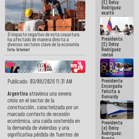
(E) Delcy
Panamericana
Rodríguez
Sub-17
exaltó
participación
de
Venezuela
en Juegos
El impacto negativo de esta coyuntura
Presidenta
Centroamericanos
ha afectado de manera directa a
(E) Delcy
y del Caribe
diversos sectores clave de la economía
Rodríguez
2026
Foto: Internet
revisó
agenda
económica y
ejecución de
fondos de
Presidenta
emergencia
Publicado: 03/06/2026 11:31 AM
Encargada
post-sismos
felicita a
Argentina
atraviesa una severa
Osmaidy
crisis en el sector de la
Arias y
Giraly
construcción, caracterizada por un
Marcano por
marcado contexto de recesión
hacer
económica, una caída sostenida en
Presidenta
historia en
la demanda de viviendas y una
(e) Delcy
los
Rodríguez:
Centroamericanos
significativa pérdida de fuentes de
Pronto