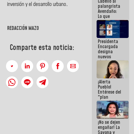
Cabello al
de la
inversión y el desarrollo urbano
.
palangrista
República
Avendaño:
Lo que
vayas a
escribir
REDACCIÓN MAZO
hazlo hoy
por que no
Presidenta
sabemos si
Comparte esta noticia:
Encargada
la semana
designa
que viene
nuevos
hay
titulares en
programa
el
Viceministerio
de Energía
¡Alerta
Eléctrica y
Pueblo!
CORPOELEC
Entérese del
"plan
enjambre"
de La Sayo
para
sabotear el
¡No se dejen
diálogo y
engañar! La
promover el
Sayona y
caos