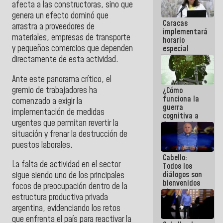
afecta a las constructoras, sino que
porque lo
que haces
genera un efecto dominó que
Caracas
es
arrastra a proveedores de
implementará
embarrarla
materiales, empresas de transporte
horario
y pequeños comercios que dependen
especial
para
directamente de esta actividad.
adaptarse
al plan de
Ante este panorama crítico, el
ahorro
gremio de trabajadores ha
¿Cómo
energético
funciona la
comenzado a exigir la
guerra
implementación de medidas
cognitiva a
urgentes que permitan revertir la
favor de la
narrativa
situación y frenar la destrucción de
hegemónica?
puestos laborales.
(1)
Cabello:
La falta de actividad en el sector
Todos los
diálogos son
sigue siendo uno de los principales
bienvenidos
focos de preocupación dentro de la
siempre que
estructura productiva privada
estén en el
argentina, evidenciando los retos
marco de la
Constitución
que enfrenta el país para reactivar la