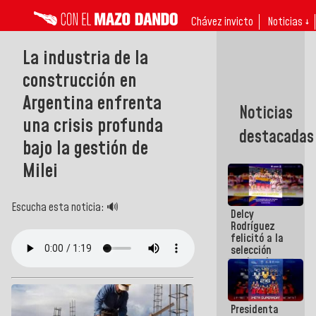
Chávez invicto
Noticias ↓
La industria de la
construcción en
Argentina enfrenta
Noticias
una crisis profunda
destacadas
bajo la gestión de
Milei
Escucha esta noticia: 🔊
Delcy
Rodríguez
felicitó a la
selección
nacional
masculina
de voleibol
campeona
Presidenta
de la Copa