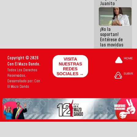
Juanito
Alimaña son
harina del
mismo
costal
¡No la
soportan!
Entérese de
las movidas
que realizan
antiguos
Copyright © 2026
VISITA
HOME
cómplices
Con El Mazo Dando.
NUESTRAS
de La Sayo
REDES
Todos Los Derechos
para
SOCIALES →
SUBIR
Reservados.
sacudírsela
Desarrollado por: Con
El Mazo Dando