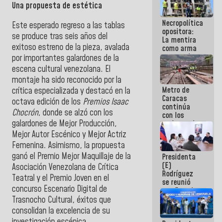
Una propuesta de estética
manejo de
escombros
Necropolítica
en La Guaira
Este esperado regreso a las tablas
opositora:
se produce tras seis años del
La mentira
exitoso estreno de la pieza, avalada
como arma
contra el
por importantes galardones de la
Pueblo
escena cultural venezolana. El
montaje ha sido reconocido por la
Metro de
crítica especializada y destacó en la
Caracas
octava edición de los
Premios Isaac
continúa
Chocrón
, donde se alzó con los
con los
galardones de Mejor Producción,
trabajos de
mantenimiento
Mejor Autor Escénico y Mejor Actriz
e inspección
Femenina. Asimismo, la propuesta
en la Línea 2
ganó el Premio Mejor Maquillaje de la
Presidenta
(E)
Asociación Venezolana de Crítica
Rodríguez
Teatral y el Premio Joven en el
se reunió
concurso Escenario Digital de
con Estado
Mayor
Trasnocho Cultural, éxitos que
Eléctrico
consolidan la excelencia de su
para
investigación escénica.