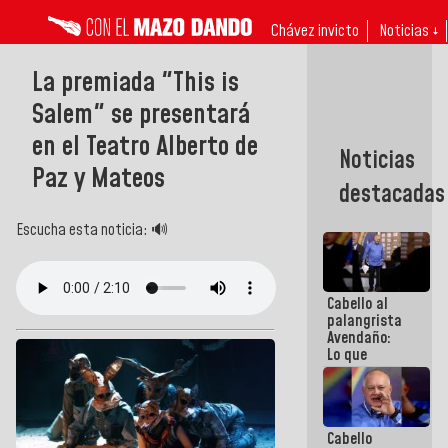
Chávez invicto
Noticias ↓
La premiada "This is
Salem" se presentará
en el Teatro Alberto de
Noticias
Paz y Mateos
destacadas
Escucha esta noticia: 🔊
Cabello al
palangrista
Avendaño:
Lo que
vayas a
escribir
hazlo hoy
por que no
Cabello
sabemos si