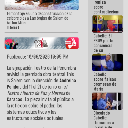
ironiza
la semana
sobre
que viene
contradicciones
hay
El montaje es una deconstrucción de la
y mentiras
programa
célebre pieza Las brujas de Salem de
de María
Arthur Miller
Machado:
Internet
¡Créanle!
Cabello: El
PSUV por la
conciencia
de su
militancia
Publicado: 10/06/2026 10:05 PM
es la
organización
La agrupación Teatro de la Penumbra
política más
revivirá la premiada obra teatral This
Cabello
sólida de
sobre falsas
Venezuela
is Salem con la dirección de
Andreina
promesas de
Polidor,
del 11 al 21 de junio en e
l
María
Teatro Alberto de Paz y Mateos
de
Machado:
¿Quién le
Caracas.
La pieza invita al público a
puede creer?
la reflexión sobre el poder, los
¿Y la gente
sistemas educativos y las
Diosdado
que ella iba
Cabello:
a salvar en
estructuras sociales actuales.
Llamados a
La Guaira?
la calle de