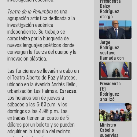
Presidenta
abordar
Delcy
planes de
Rodríguez
Teatro de la Penumbra
es una
acción
otorgó
agrupación artística dedicada a la
medalla
investigación escénica
"Héroe de
independiente. Su trabajo se
Venezuela"
a servidores
caracteriza por la búsqueda de
Jorge
públicos
nuevos lenguajes poéticos donde
Rodríguez
convergen la fuerza del cuerpo y la
sostuvo
llamada con
innovación plástica.
Dinorah
Figuera y
Las funciones se llevarán a cabo en
acuerdan
el Teatro Alberto de Paz y Mateos,
primer
Presidenta
encuentro
ubicado en la Avenida Andrés Bello,
(E)
presencial
urbanización Las Palmas,
Caracas
.
Rodríguez
para el
Los horarios son de jueves a
analizó
diálogo
sábados a las 6:00 p.m. y los
junto a
gobernadores
domingos a las 4:00 p.m. Las
planes de
entradas tienen un costo de 5
recuperación
dólares por un boleto y se pueden
Ministro
del Sistema
Cabello
Eléctrico
adquirir en la taquilla del recinto,
supervisa
Nacional