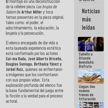
El
montaje es una deconstrucción
María
de la célebre pieza
Las brujas de
Machado se
Noticias
Salem
de
Arthur Miller
y toca
estrellaron
de frente
temas presentes en la pieza original,
más
contra el
tales como: el poder, el
Pueblo
leídas
adoctrinamiento, la educación, la
brujería y la persecución.
El elenco encargado de dar vida a
esta laureada experiencia estética
está conformado por los actores
Cabello a
Orlando
Sai-ma Rada, José Alberto Briceño,
Avendaño:
Douglas Suniaga, Bethania Yánez y
Disfruto
Jorbel Ruiz,
quienes se enfrentaron
cada vez
a imágenes que los confrontaron
que escribes
porque lo
con sus propias vidas. Esta
que haces
exploración profunda del elenco fue
Llegan dos
es
la base fundamental del juego entre
nuevos
embarrarla
trenes de
la ficción y la verdad para el proceso
trituración
actoral.
para
optimizar