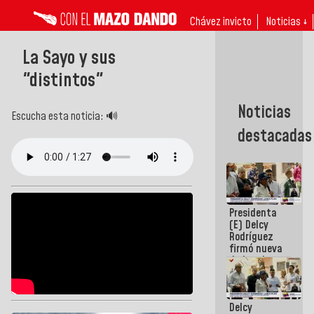
Chávez invicto
Noticias ↓
La Sayo y sus
"distintos"
Noticias
Escucha esta noticia: 🔊
destacadas
Presidenta
(E) Delcy
Rodríguez
firmó nueva
de Ley de
Arrendamiento
aprobada
por la AN
Delcy