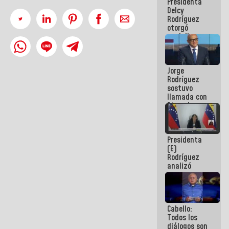
Presidenta
abordar
Delcy
planes de
Rodríguez
acción
otorgó
medalla
"Héroe de
Venezuela"
a servidores
Jorge
públicos
Rodríguez
sostuvo
llamada con
Dinorah
Figuera y
acuerdan
primer
Presidenta
encuentro
(E)
presencial
Rodríguez
para el
analizó
diálogo
junto a
gobernadores
planes de
recuperación
Cabello:
del Sistema
Todos los
Eléctrico
diálogos son
Nacional