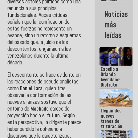
diversos actores políticos como una
femenina de
renuncia a sus principios
baloncesto
Noticias
fundacionales. Voces críticas
por su
clasificación
señalan que la reunificación de
más
a la
estas fuerzas no representa un
AmeriCup
leídas
avance, sino un retorno a esquemas
2027
del pasado que, a juicio de los
descontentos, engañaron a los
venezolanos durante la última
década.
Cabello a
Orlando
El descontento se hace evidente en
Avendaño:
las reacciones de pseudo analistas
Disfruto
como
Daniel Lara
, quien tras
cada vez
observar la conformación de las
que escribes
porque lo
nuevas alianzas sostuvo que el
que haces
entorno de
Machado
carece de
Llegan dos
es
proyección hacia el futuro. Según
nuevos
embarrarla
trenes de
esta perspectiva, la dirigente parece
trituración
haber perdido la coherencia
para
discursiva que la caracterizaba,
optimizar