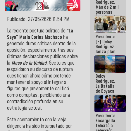
Rodríguez:
Más de 2 mil
personas
beneficiadas
Publicado: 27/05/2026 11:54 PM
con planes
para
La reciente postura política de
“La
atención de
Presidenta
emergencia
Sayo” María Corina Machado
ha
(E) Delcy
sísmica en
generado duras críticas dentro de la
Rodríguez
la última
oposición, especialmente tras sus
lanza plan
semana
últimas declaraciones públicas sobre
crediticio
con subsidio
la
Mesa de la Unidad
. Sectores que
a Juntas de
respaldaron su discurso de ruptura
Condominio
cuestionan ahora cómo pretende
Delcy
Rodríguez:
mantener el apoyo al integrar a
La Batalla
figuras que previamente calificó
de Boyaca
como corruptas, percibiendo una
representa
un capítulo
contradicción profunda en su
decisivo en
estrategia actual.
la gesta
Presidenta
emancipadora
Este acercamiento con la vieja
Encargada
de nuestra
felicitó a
dirigencia ha sido interpretado por
América
selección