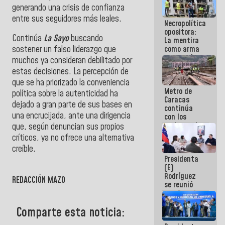
manejo de
generando una crisis de confianza
escombros
entre sus seguidores más leales.
Necropolítica
en La Guaira
opositora:
Continúa
La Sayo
buscando
La mentira
como arma
sostener un falso liderazgo que
contra el
muchos ya consideran debilitado por
Pueblo
estas decisiones. La percepción de
que se ha priorizado la conveniencia
Metro de
política sobre la autenticidad ha
Caracas
dejado a gran parte de sus bases en
continúa
una encrucijada, ante una dirigencia
con los
trabajos de
que, según denuncian sus propios
mantenimiento
críticos, ya no ofrece una alternativa
e inspección
creíble.
en la Línea 2
Presidenta
(E)
Rodríguez
REDACCIÓN MAZO
se reunió
con Estado
Mayor
Comparte esta noticia:
Eléctrico
para