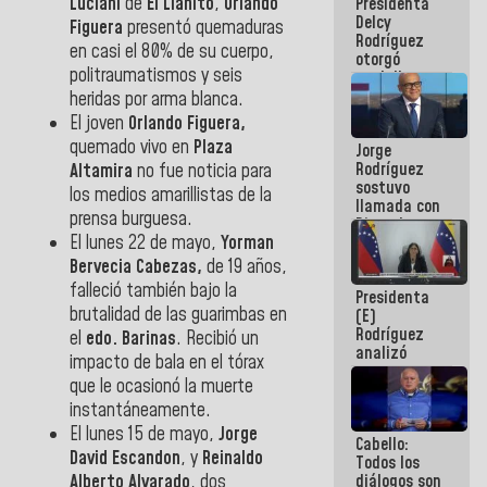
Luciani
de
El Llanito
,
Orlando
Presidenta
abordar
Delcy
planes de
Figuera
presentó quemaduras
Rodríguez
acción
en casi el 80% de su cuerpo,
otorgó
politraumatismos y seis
medalla
"Héroe de
heridas por arma blanca.
Venezuela"
El joven
Orlando Figuera,
a servidores
quemado vivo en
Plaza
Jorge
públicos
Rodríguez
Altamira
no fue noticia para
sostuvo
los medios amarillistas de la
llamada con
prensa burguesa.
Dinorah
El lunes 22 de mayo,
Yorman
Figuera y
acuerdan
Bervecia Cabezas,
de 19 años,
primer
falleció también bajo la
Presidenta
encuentro
brutalidad de las guarimbas en
(E)
presencial
Rodríguez
para el
el
edo. Barinas
. Recibió un
analizó
diálogo
impacto de bala en el tórax
junto a
que le ocasionó la muerte
gobernadores
planes de
instantáneamente.
recuperación
El lunes 15 de mayo,
Jorge
Cabello:
del Sistema
David Escandon
, y
Reinaldo
Todos los
Eléctrico
Alberto Alvarado
, dos
diálogos son
Nacional