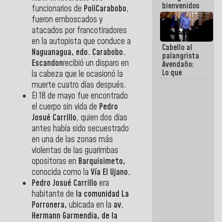
bienvenidos
funcionarios de
PoliCarabobo
,
siempre que
fueron emboscados y
estén en el
atacados por francotiradores
marco de la
Constitución
en la autopista que conduce a
Cabello al
de la
Naguanagua, edo. Carabobo.
palangrista
República
Escandon
recibió un disparo en
Avendaño:
Lo que
la cabeza que le ocasionó la
vayas a
muerte cuatro días después.
escribir
El 18 de mayo fue encontrado
hazlo hoy
el cuerpo sin vida de
Pedro
por que no
sabemos si
Josué Carrillo
, quien dos días
la semana
antes había sido secuestrado
que viene
en una de las zonas más
hay
programa
violentas de las guarimbas
opositoras en
Barquisimeto,
conocida como la
Vía El Ujano.
Pedro Josué Carrillo
era
habitante de
la comunidad La
Porronera,
ubicada en la
av.
Hermann Garmendia, de la