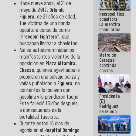
Hace nueve años, el 21 de
manejo de
escombros
mayo de 2017,
Orlando
Necropolítica
en La Guaira
Figuera,
de 21 años de edad,
opositora:
fue víctima de una banda
La mentira
como arma
opositora conocida como
contra el
“
Freedom Fighters”,
que
Pueblo
buscaban linchar a chavistas.
Así se autodenominabanlos
Metro de
manifestantes violentos de la
Caracas
oposición en
Plaza Altamira,
continúa
Chacao,
quienes agavillados le
con los
trabajos de
propinaron una salvaje paliza y
mantenimiento
varias puñaladas a
Figuera
, no
e inspección
contentos lo rociaron con
en la Línea 2
Presidenta
gasolina y le prendieron fuego.
(E)
Éste falleció 16 días después
Rodríguez
a consecuencia de la
se reunió
brutalidad fascista.
con Estado
Mayor
Durante estos 16 días de
Eléctrico
agonía en el
Hospital Domingo
para