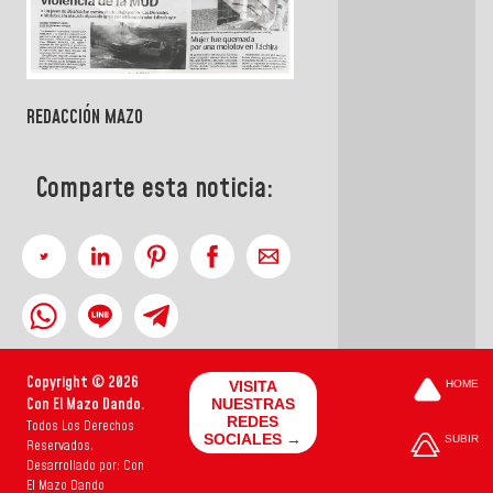
REDACCIÓN MAZO
Comparte esta noticia:
Copyright © 2026
VISITA
HOME
Con El Mazo Dando.
NUESTRAS
REDES
Todos Los Derechos
SOCIALES →
SUBIR
Reservados.
Desarrollado por: Con
El Mazo Dando