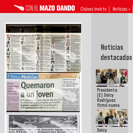
Chávez invicto
Noticias ↓
Noticias
destacadas
Presidenta
(E) Delcy
Rodríguez
firmó nueva
de Ley de
Arrendamiento
aprobada
por la AN
Delcy