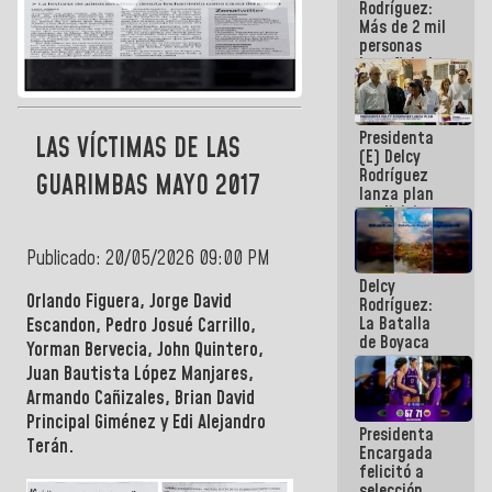
Rodríguez:
Más de 2 mil
personas
beneficiadas
con planes
para
atención de
Presidenta
emergencia
LAS VÍCTIMAS DE LAS
(E) Delcy
sísmica en
Rodríguez
la última
GUARIMBAS MAYO 2017
lanza plan
semana
crediticio
con subsidio
a Juntas de
Publicado: 20/05/2026 09:00 PM
Condominio
Delcy
Orlando Figuera, Jorge David
Rodríguez:
La Batalla
Escandon, Pedro Josué Carrillo,
de Boyaca
Yorman Bervecia, John Quintero,
representa
Juan Bautista López Manjares,
un capítulo
Armando Cañizales, Brian David
decisivo en
la gesta
Principal Giménez y Edi Alejandro
Presidenta
emancipadora
Terán.
Encargada
de nuestra
felicitó a
América
selección