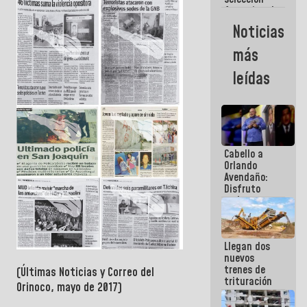
femenina de
baloncesto
Noticias
por su
clasificación
más
a la
AmeriCup
leídas
2027
Cabello a
Orlando
Avendaño:
Disfruto
cada vez
que escribes
porque lo
que haces
Llegan dos
es
nuevos
embarrarla
trenes de
(Últimas Noticias y Correo del
trituración
Orinoco, mayo de 2017)
para
optimizar