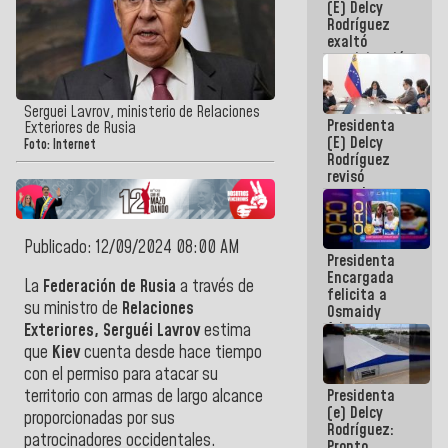
(E) Delcy
Panamericana
Rodríguez
Sub-17
exaltó
participación
de
Venezuela
en Juegos
Serguei Lavrov, ministerio de Relaciones
Presidenta
Centroamericanos
Exteriores de Rusia
(E) Delcy
y del Caribe
Foto: Internet
Rodríguez
2026
revisó
agenda
económica y
ejecución de
fondos de
Publicado: 12/09/2024 08:00 AM
Presidenta
emergencia
Encargada
post-sismos
La
Federación de Rusia
a través de
felicita a
su ministro de
Relaciones
Osmaidy
Arias y
Exteriores, Serguéi Lavrov
estima
Giraly
que
Kiev
cuenta desde hace tiempo
Marcano por
con el permiso para atacar su
hacer
Presidenta
territorio con armas de largo alcance
historia en
(e) Delcy
los
proporcionadas por sus
Rodríguez:
Centroamericanos
patrocinadores occidentales.
Pronto