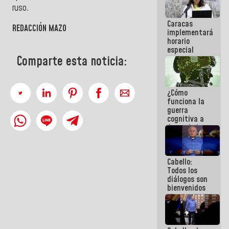
porque lo
ruso.
que haces
Caracas
es
REDACCIÓN MAZO
implementará
embarrarla
horario
especial
para
Comparte esta noticia:
adaptarse
al plan de
ahorro
¿Cómo
energético
funciona la
guerra
cognitiva a
favor de la
narrativa
hegemónica?
(1)
Cabello:
Todos los
diálogos son
bienvenidos
siempre que
estén en el
marco de la
Constitución