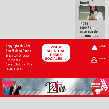
Juanito
Alimaña son
harina del
mismo
costal
¡No la
soportan!
Entérese de
las movidas
que realizan
antiguos
Copyright © 2026
VISITA
HOME
cómplices
Con El Mazo Dando.
NUESTRAS
de La Sayo
REDES
Todos Los Derechos
para
SOCIALES →
SUBIR
Reservados.
sacudírsela
Desarrollado por: Con
El Mazo Dando