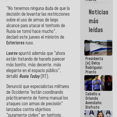
restableceremos
"No tenemos ninguna duda de que la
las
Noticias
operaciones
decisión de levantar las restricciones
en el
sobre el uso de armas de largo
más
Aeropuerto
alcance para atacar el territorio de
Internacional
leídas
de
Rusia se tomó hace mucho",
Maiquetía
declaró este jueves el ministro de
Exteriores
ruso.
Lavrov
apuntó además que "ahora
Presidenta
están tratando de hacerlo parecer
(e) Delcy
más bonito, más decente, más
Rodríguez:
elegante en el espacio público",
Pronto
detalló
Rusia Today
(RT).
restableceremos
las
operaciones
Denunció que especialistas militares
en el
de Occidente "están coordinando
Cabello a
Aeropuerto
prácticamente de forma manual los
Orlando
Internacional
Avendaño:
de
ataques con armas de precisión"
Disfruto
Maiquetía
lanzados contra objetivos
cada vez
"puramente civiles" en territorio
que escribes