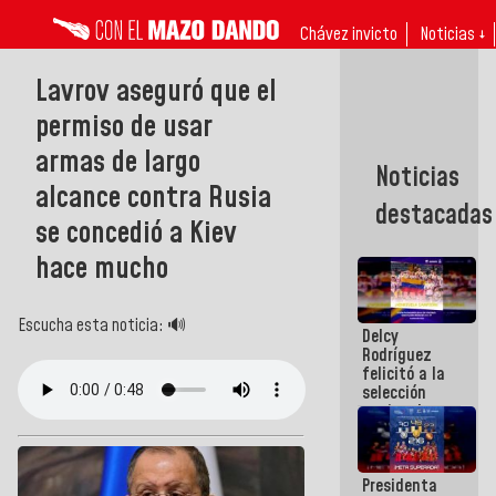
Chávez invicto
Noticias ↓
Lavrov aseguró que el
permiso de usar
armas de largo
Noticias
alcance contra Rusia
destacadas
se concedió a Kiev
hace mucho
Escucha esta noticia: 🔊
Delcy
Rodríguez
felicitó a la
selección
nacional
masculina
de voleibol
campeona
Presidenta
de la Copa