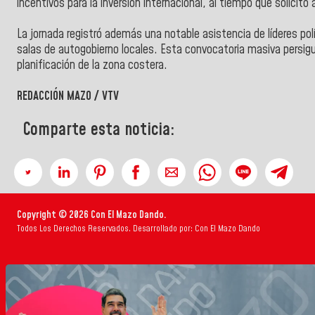
incentivos para la inversión internacional, al tiempo que solicitó 
La jornada registró además una notable asistencia de líderes po
salas de autogobierno locales. Esta convocatoria masiva persigu
planificación de la zona costera.
REDACCIÓN MAZO / VTV
Comparte esta noticia:
Copyright © 2026 Con El Mazo Dando.
Todos Los Derechos Reservados. Desarrollado por: Con El Mazo Dando