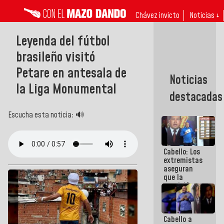
Chávez invicto
Noticias ↓
Leyenda del fútbol
brasileño visitó
Petare en antesala de
Noticias
la Liga Monumental
destacadas
Escucha esta noticia: 🔊
Cabello: Los
extremistas
aseguran
que la
oposición
actual es la
más
dividida de
Cabello a
la historia