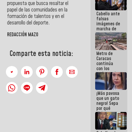
propuesta que busca resaltar el
papel de las comunidades en la
Cabello ante
formación de talentos y en el
falsas
desarrollo del deporte.
imágenes de
marcha de
extremistas:
REDACCIÓN MAZO
Son unos
coberos,
viven de la
Comparte esta noticia:
Metro de
mentira
Caracas
continúa
con los
trabajos de
mantenimiento
e inspección
en la Línea 2
¡Más pavosa
que un gato
negro! Sepa
por qué
dirigentes
opositores
se
desmarcan