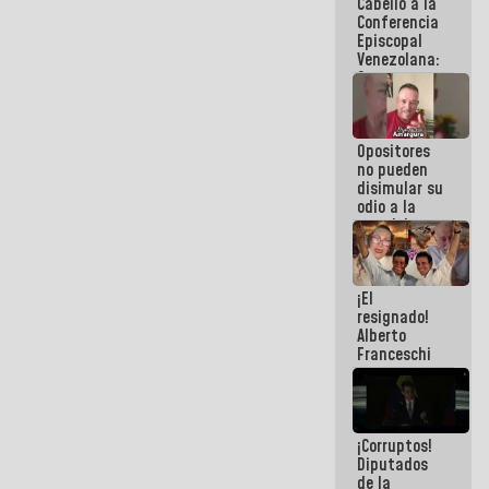
Cabello a la
de La Sayo
Conferencia
Episcopal
Venezolana:
Son unos
inmorales,
ni una
botella de
Opositores
agua han
no pueden
llevado
disimular su
odio a la
paz del
pueblo
¡El
resignado!
Alberto
Franceschi
muestra su
frustración
ante
burguesía
¡Corruptos!
de siempre
Diputados
de la