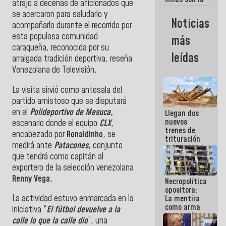
atrajo a decenas de aficionados que
razon
se acercaron para saludarlo y
fundamental
Noticias
acompañarlo durante el recorrido por
de lo que
estamos
esta populosa comunidad
más
haciendo
caraqueña, reconocida por su
leídas
arraigada tradición deportiva, reseña
Venezolana de Televisión.
La visita sirvió como antesala del
partido amistoso que se disputará
en el
Polideportivo de Mesuca,
Llegan dos
nuevos
escenario donde el equipo
CLX
,
trenes de
encabezado por
Ronaldinho
, se
trituración
medirá ante
Patacones
, conjunto
para
que tendrá como capitán al
optimizar
manejo de
exportero de la selección venezolana
escombros
Renny Vega.
Necropolítica
en La Guaira
opositora:
La actividad estuvo enmarcada en la
La mentira
como arma
iniciativa “
El fútbol devuelve a la
contra el
calle lo que la calle dio
”, una
Pueblo