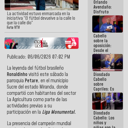
Orlando
de
Avendaño:
Venezuela
Disfruto
La actividad estuvo enmarcada en la
cada vez
iniciativa “El fútbol devuelve a la calle lo
que escribes
que la calle dio”
porque lo
Foto VTV
que haces
Cabello
es
sobre la
embarrarla
oposición:
Desde el
2002 están
Publicado: 06/06/2026 07:02 PM
intentando
quemar el
La leyenda del fútbol brasileño
país ante la
Ronaldinho
visitó este sábado la
Diosdado
ausencia de
Cabello
políticos
parroquia
Petare
, en el municipio
sobre
verdaderos
Sucre del estado Miranda, donde
Capriles: Es
compartió con habitantes del sector
un inmoral
de la
La Agricultura como parte de las
política
actividades previas a su
participación en la
Liga Monumental.
Diosdado
Cabello: Los
niños y
La presencia del campeón mundial
niñas son la