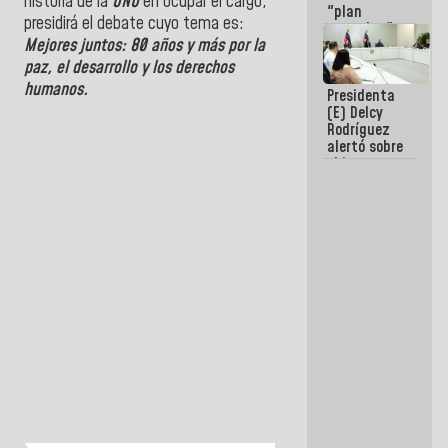
historia de la
ONU
en ocupar el cargo,
"plan
presidirá el debate cuyo tema es:
enjambre"
Mejores juntos: 80 años y más por la
de La Sayo
para
paz, el desarrollo y los derechos
sabotear el
humanos.
Presidenta
diálogo y
(E) Delcy
promover el
Rodríguez
caos
alertó sobre
el impacto
de la
emergencia
climática en
los oceános