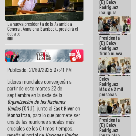
(E) Delcy
Rodríguez
inaugura
casa de los
Abuelos
La nueva presidenta de la Asamblea
Primavera
General, Annalena Baerbock, presidirá el
en Caracas
debate
Presidenta
ONU
(E) Delcy
Rodríguez
firmó nueva
de Ley de
Arrendamiento
aprobada
Publicado: 21/09/2025 07:41 PM
por la AN
Delcy
Líderes mundiales convergerán a
Rodríguez:
partir de este martes 22 de
Más de 2 mil
personas
septiembre en la sede de la
beneficiadas
Organización de las Naciones
con planes
Unidas
(ONU), junto al
East River
en
para
atención de
Manhattan,
para lo que promete ser
Presidenta
emergencia
una de las reuniones anuales más
(E) Delcy
sísmica en
cruciales de los últimos tiempos,
Rodríguez
la última
reseña el portal de
Naciones Unidas.
lanza plan