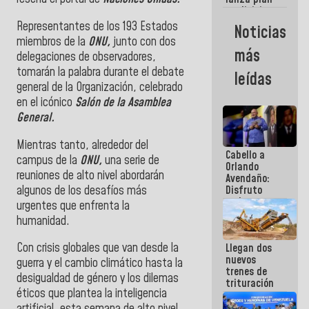
semana
crediticio
con subsidio
Representantes de los 193 Estados
Noticias
a Juntas de
miembros de la
ONU,
junto con dos
Condominio
más
delegaciones de observadores,
tomarán la palabra durante el debate
leídas
general de la Organización, celebrado
en el icónico
Salón de la Asamblea
General.
Mientras tanto, alrededor del
Cabello a
campus de la
ONU,
una serie de
Orlando
reuniones de alto nivel abordarán
Avendaño:
algunos de los desafíos más
Disfruto
cada vez
urgentes que enfrenta la
que escribes
humanidad.
porque lo
que haces
Con crisis globales que van desde la
Llegan dos
es
nuevos
embarrarla
guerra y el cambio climático hasta la
trenes de
desigualdad de género y los dilemas
trituración
éticos que plantea la inteligencia
para
optimizar