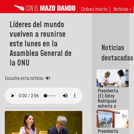
Chávez invicto
Noticias ↓
Líderes del mundo
vuelven a reunirse
este lunes en la
Noticias
Asamblea General de
destacadas
la ONU
Escucha esta noticia: 🔊
Presidenta
(E) Delcy
Rodríguez
exhorta a
gobernadores
y alcaldes a
edificar
casas para
Presidenta
abuelos