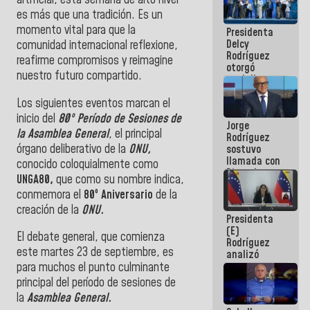
artificial, esta semana de alto nivel
manejo de
es más que una tradición. Es un
escombros
momento vital para que la
Presidenta
en La Guaira
Delcy
comunidad internacional reflexione,
Rodríguez
reafirme compromisos y reimagine
otorgó
nuestro futuro compartido.
medalla
"Héroe de
Los siguientes eventos marcan el
Venezuela"
a servidores
inicio del
80º Período de Sesiones de
Jorge
públicos
la Asamblea General
, el principal
Rodríguez
órgano deliberativo de la
ONU,
sostuvo
llamada con
conocido coloquialmente como
Dinorah
UNGA80,
que como su nombre indica,
Figuera y
conmemora el
80º Aniversario
de la
acuerdan
primer
creación de la
ONU.
Presidenta
encuentro
(E)
presencial
El debate general, que comienza
Rodríguez
para el
este martes 23 de septiembre, es
analizó
diálogo
junto a
para muchos el punto culminante
gobernadores
principal del período de sesiones de
planes de
la
Asamblea General.
recuperación