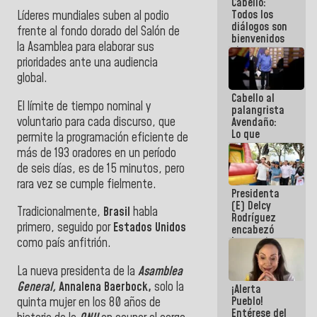
Cabello:
del Sistema
Todos los
Líderes mundiales suben al podio
Eléctrico
diálogos son
Nacional
frente al fondo dorado del Salón de
bienvenidos
la Asamblea para elaborar sus
siempre que
prioridades ante una audiencia
estén en el
marco de la
global.
Constitución
Cabello al
de la
El límite de tiempo nominal y
palangrista
República
voluntario para cada discurso, que
Avendaño:
Lo que
permite la programación eficiente de
vayas a
más de 193 oradores en un período
escribir
de seis días, es de 15 minutos, pero
hazlo hoy
por que no
rara vez se cumple fielmente.
Presidenta
sabemos si
(E) Delcy
la semana
Tradicionalmente,
Brasil
habla
Rodríguez
que viene
primero, seguido por
Estados Unidos
encabezó
hay
lanzamiento
programa
como país anfitrión.
del Plan
Nacional de
La nueva presidenta de la
Asamblea
Recreación
General,
Annalena Baerbock,
solo la
¡Alerta
Vacacional
Pueblo!
quinta mujer en los 80 años de
Entérese del