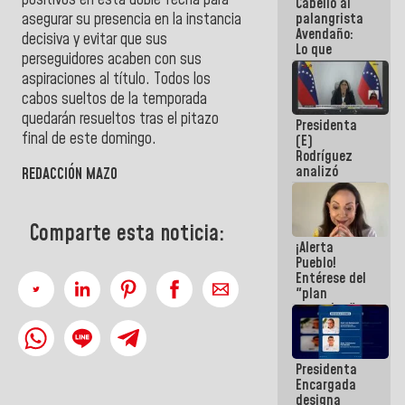
Cabello al
de la
asegurar su presencia en la instancia
palangrista
República
Avendaño:
decisiva y evitar que sus
Lo que
perseguidores acaben con sus
vayas a
aspiraciones al título. Todos los
escribir
hazlo hoy
cabos sueltos de la temporada
por que no
quedarán resueltos tras el pitazo
Presidenta
sabemos si
final de este domingo.
(E)
la semana
Rodríguez
que viene
analizó
hay
REDACCIÓN MAZO
junto a
programa
gobernadores
planes de
Comparte esta noticia:
recuperación
¡Alerta
del Sistema
Pueblo!
Eléctrico
Entérese del
Nacional
"plan
enjambre"
de La Sayo
para
sabotear el
Presidenta
diálogo y
Encargada
promover el
designa
caos