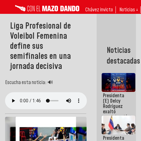
Chávez invicto
Noticias ↓
Liga Profesional de
Voleibol Femenina
define sus
Noticias
semifinales en una
destacadas
jornada decisiva
Escucha esta noticia: 🔊
Presidenta
(E) Delcy
Rodríguez
exaltó
participación
de
Venezuela
en Juegos
Presidenta
Centroamericanos