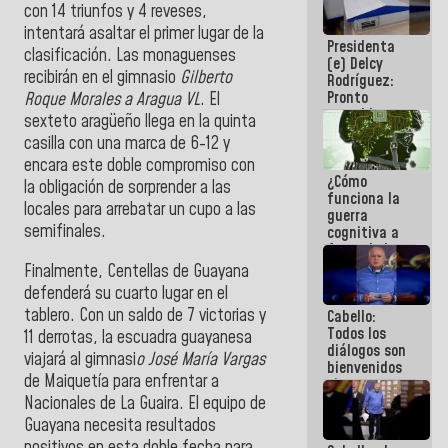
con 14 triunfos y 4 reveses,
al plan de
ahorro
intentará asaltar el primer lugar de la
Presidenta
energético
clasificación. Las monaguenses
(e) Delcy
recibirán en el gimnasio
Gilberto
Rodríguez:
Pronto
Roque Morales a
Aragua VL
. El
restableceremos
sexteto aragüeño llega en la quinta
las
casilla con una marca de 6-12 y
operaciones
encara este doble compromiso con
en el
¿Cómo
Aeropuerto
la obligación de sorprender a las
funciona la
Internacional
locales para arrebatar un cupo a las
guerra
de
semifinales.
cognitiva a
Maiquetía
favor de la
narrativa
Finalmente, Centellas de Guayana
hegemónica?
defenderá su cuarto lugar en el
(1)
tablero. Con un saldo de 7 victorias y
Cabello:
Todos los
11 derrotas, la escuadra guayanesa
diálogos son
viajará al gimnasi
o José María Vargas
bienvenidos
de Maiquetía para enfrentar a
siempre que
estén en el
Nacionales de La Guaira. El equipo de
marco de la
Guayana necesita resultados
Constitución
positivos en esta doble fecha para