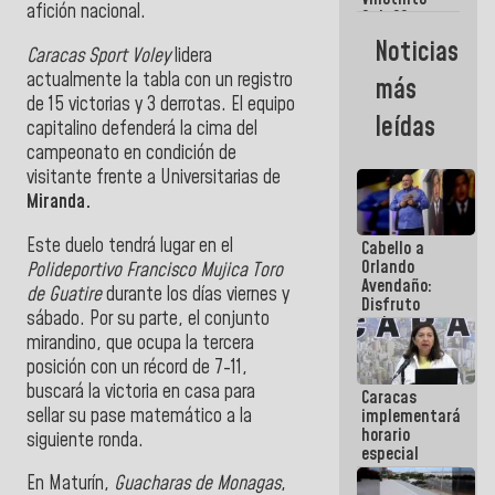
Maiquetía
afición nacional.
Sub 20
campeona
Noticias
Caracas Sport Voley
lidera
frente
México Sub
actualmente la tabla con un registro
más
23 en los
de 15 victorias y 3 derrotas. El equipo
Centroamericanos
leídas
capitalino defenderá la cima del
campeonato en condición de
visitante frente a Universitarias de
Miranda.
Este duelo tendrá lugar en el
Cabello a
Orlando
Polideportivo Francisco Mujica Toro
Avendaño:
de Guatire
durante los días viernes y
Disfruto
sábado. Por su parte, el conjunto
cada vez
mirandino, que ocupa la tercera
que escribes
porque lo
posición con un récord de 7-11,
que haces
buscará la victoria en casa para
Caracas
es
sellar su pase matemático a la
implementará
embarrarla
horario
siguiente ronda.
especial
para
En Maturín,
Guacharas de Monagas
,
adaptarse