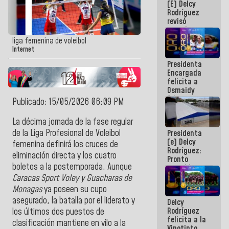
(E) Delcy
y del Caribe
Rodríguez
2026
revisó
agenda
económica y
liga femenina de voleibol
ejecución de
Internet
fondos de
Presidenta
emergencia
Encargada
post-sismos
felicita a
Osmaidy
Arias y
Publicado: 15/05/2026 06:09 PM
Giraly
Marcano por
La décima jornada de la fase regular
hacer
de la Liga Profesional de Voleibol
Presidenta
historia en
(e) Delcy
los
femenina definirá los cruces de
Rodríguez:
Centroamericanos
eliminación directa y los cuatro
Pronto
boletos a la postemporada. Aunque
restableceremos
las
Caracas Sport Voley y Guacharas de
operaciones
Monagas
ya poseen su cupo
en el
asegurado, la batalla por el liderato y
Delcy
Aeropuerto
Rodríguez
Internacional
los últimos dos puestos de
felicita a la
de
clasificación mantiene en vilo a la
Vinotinto