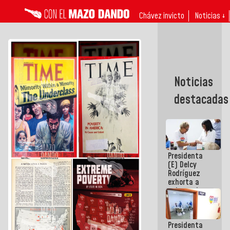
Chávez invicto
Noticias ↓
Noticias
destacadas
Presidenta
(E) Delcy
Rodríguez
exhorta a
gobernadores
y alcaldes a
edificar
casas para
Presidenta
abuelos