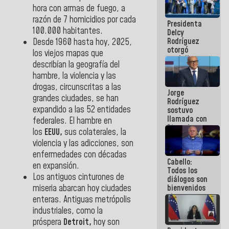
manejo de
hora con armas de fuego, a
escombros
razón de 7 homicidios por cada
Presidenta
en La Guaira
100.000 habitantes.
Delcy
Rodríguez
Desde 1960 hasta hoy, 2025,
otorgó
los viejos mapas que
medalla
describían la geografía del
"Héroe de
hambre, la violencia y las
Venezuela"
a servidores
drogas, circunscritas a las
Jorge
públicos
grandes ciudades, se han
Rodríguez
expandido a las 52 entidades
sostuvo
llamada con
federales. El hambre en
Dinorah
los
EEUU,
sus colaterales, la
Figuera y
violencia y las adicciones, son
acuerdan
primer
enfermedades con décadas
Cabello:
encuentro
en expansión.
Todos los
presencial
Los antiguos cinturones de
diálogos son
para el
miseria abarcan hoy ciudades
bienvenidos
diálogo
siempre que
enteras. Antiguas metrópolis
estén en el
industriales, como la
marco de la
próspera
Detroit,
hoy son
Constitución