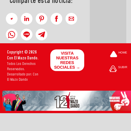
Comparte esta noticia:
Copyright © 2026
VISITA
HOME
Con El Mazo Dando.
NUESTRAS
REDES
Todos Los Derechos
SOCIALES →
SUBIR
Reservados.
Desarrollado por: Con
El Mazo Dando