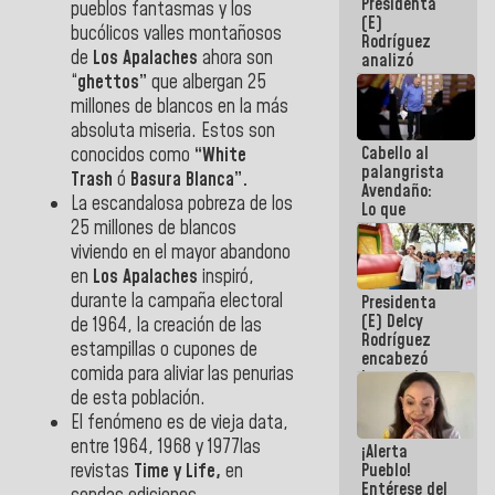
Presidenta
de la
pueblos fantasmas y los
(E)
República
bucólicos valles montañosos
Rodríguez
de
Los Apalaches
ahora son
analizó
junto a
“
ghettos”
que albergan 25
gobernadores
millones de blancos en la más
planes de
absoluta miseria. Estos son
recuperación
Cabello al
conocidos como
“White
del Sistema
palangrista
Eléctrico
Trash
ó
Basura Blanca”.
Avendaño:
Nacional
La escandalosa pobreza de los
Lo que
25 millones de blancos
vayas a
escribir
viviendo en el mayor abandono
hazlo hoy
en
Los Apalaches
inspiró,
por que no
durante la campaña electoral
Presidenta
sabemos si
(E) Delcy
la semana
de 1964, la creación de las
Rodríguez
que viene
estampillas o cupones de
encabezó
hay
comida para aliviar las penurias
lanzamiento
programa
del Plan
de esta población.
Nacional de
El fenómeno es de vieja data,
Recreación
entre 1964, 1968 y 1977las
¡Alerta
Vacacional
revistas
Time y Life,
en
Pueblo!
Entérese del