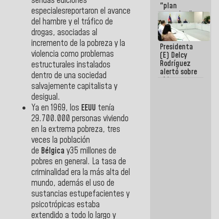
sendas ediciones
"plan
especialesreportaron el avance
enjambre"
del hambre y el tráfico de
de La Sayo
para
drogas, asociadas al
sabotear el
incremento de la pobreza y la
Presidenta
diálogo y
violencia como problemas
(E) Delcy
promover el
Rodríguez
caos
estructurales instalados
alertó sobre
dentro de una sociedad
el impacto
salvajemente capitalista y
de la
desigual.
emergencia
climática en
Ya en 1969, los
EEUU
tenía
los oceános
29.700.000 personas viviendo
en la extrema pobreza, tres
veces la población
de
Bélgica
y35 millones de
pobres en general. La tasa de
criminalidad era la más alta del
mundo, además el uso de
sustancias estupefacientes y
psicotrópicas estaba
extendido a todo lo largo y