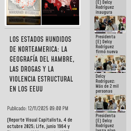
(E) Delcy
Rodríguez
inaugura
casa de los
Abuelos
Primavera
en Caracas
Presidenta
LOS ESTADOS HUNDIDOS
(E) Delcy
Rodríguez
DE NORTEAMERICA: LA
firmó nueva
de Ley de
GEOGRAFÍA DEL HAMBRE,
Arrendamiento
aprobada
LAS DROGAS Y LA
por la AN
Delcy
VIOLENCIA ESTRUCTURAL
Rodríguez:
Más de 2 mil
EN LOS EEUU
personas
beneficiadas
con planes
para
Publicado: 12/11/2025 09:00 PM
atención de
Presidenta
emergencia
(Reporte Visual Capitalista, 4 de
(E) Delcy
sísmica en
Rodríguez
la última
octubre 2025; Life, junio 1964 y
lanza plan