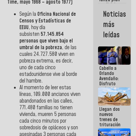
semana
Time, mayo 1968 – agosto 1977)
crediticio
con subsidio
Noticias
Según la
Oficina Nacional de
a Juntas de
Condominio
Censos y Estadísticas de
más
EEUU
, hoy día
leídas
subsisten
57.145.854
personas que viven bajo el
umbral de la pobreza
, de las
cuales 24.727.580 viven en
pobreza extrema, es decir,
uno de cada cinco
Cabello a
Orlando
estadounidense vive al borde
Avendaño:
del hambre.
Disfruto
Al momento de leer estas
cada vez
líneas, 109.000 ancianos viven
que escribes
porque lo
abandonados en las calles,
que haces
771.480 familias no tienen
Llegan dos
es
vivienda, mueren 5 personas
nuevos
embarrarla
trenes de
cada cinco minutos por
trituración
sobredosis de opiáceos y son
para
asesinadas 3 personas cada
optimizar