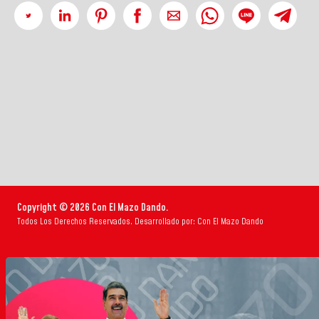
Copyright © 2026 Con El Mazo Dando.
Todos Los Derechos Reservados. Desarrollado por: Con El Mazo Dando