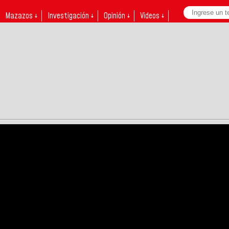
Mazazos ↓
Investigación ↓
Opinión ↓
Videos ↓