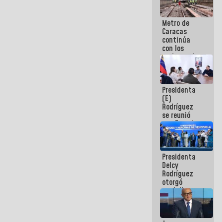
Metro de
Caracas
continúa
con los
trabajos de
mantenimiento
e inspección
en la Línea 2
Presidenta
(E)
Rodríguez
se reunió
con Estado
Mayor
Eléctrico
para
Presidenta
abordar
Delcy
planes de
Rodríguez
acción
otorgó
medalla
"Héroe de
Venezuela"
a servidores