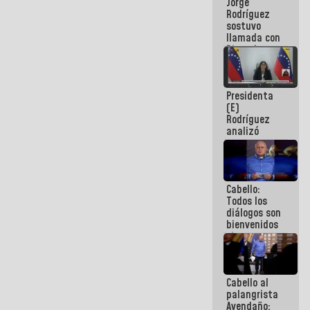
Jorge
públicos
Rodríguez
sostuvo
llamada con
Dinorah
Figuera y
acuerdan
primer
Presidenta
encuentro
(E)
presencial
Rodríguez
para el
analizó
diálogo
junto a
gobernadores
planes de
recuperación
Cabello:
del Sistema
Todos los
Eléctrico
diálogos son
Nacional
bienvenidos
siempre que
estén en el
marco de la
Constitución
Cabello al
de la
palangrista
República
Avendaño: