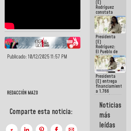
(E)
Guaira
Rodríguez
constata
obras de
rehabilitación
de Escuela
Militar de
Presidenta
Mamo en La
(E)
Guaira
Rodríguez:
El Pueblo de
Publicado: 10/12/2025 11:57 PM
La Guaira
siempre
estará
acompañada
Presidenta
por el
(E) entrega
Gobierno
financiamientos
Nacional
a 1.766
REDACCIÓN MAZO
comerciantes
y
Noticias
emprendedores
Comparte esta noticia:
afectados
más
por
terremotos
leídas