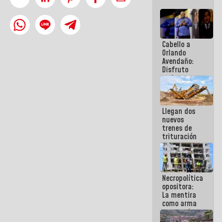
Cabello a
Orlando
Avendaño:
Disfruto
cada vez
que escribes
porque lo
que haces
Llegan dos
es
nuevos
embarrarla
trenes de
trituración
para
optimizar
manejo de
escombros
Necropolítica
en La Guaira
opositora:
La mentira
como arma
contra el
Pueblo