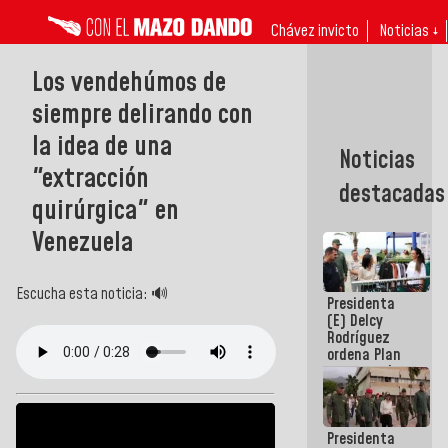
Chávez invicto
Noticias ↓
Los vendehúmos de
siempre delirando con
la idea de una
Noticias
"extracción
destacadas
quirúrgica" en
Venezuela
Escucha esta noticia: 🔊
Presidenta
(E) Delcy
Rodríguez
ordena Plan
maestro de
desarrollo
logístico y
turístico
Presidenta
para La