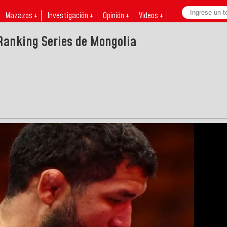
Mazazos ↓
Investigación ↓
Opinión ↓
Videos ↓
Ranking Series de Mongolia