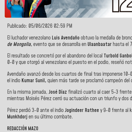
Publicado: 05/06/2026 02:59 PM
El luchador venezolano
Luis Avendaño
obtuvo la medalla de bronc
de Mongolia,
evento que se desarrolla en
Ulaanbaatar
hasta el 7
El resultado se concretó por el abandono del local
Turbold Ganbo
0-0 y que otorgó al venezolano el puesto en el podio, reseñó not
Avendaño avanzó desde los cuartos de final tras imponerse 10-0
el indio
Kumar Sunil,
quien más tarde se proclamó campeón del
En la misma jornada,
José Díaz
finalizó cuarto al caer 5-3 frent
mientras Moisés Pérez cerró su actuación con un triunfo y dos 
Pérez perdió 3-0 ante el indio
Jogindeer Rathee
y 9-0 frente al 
Munkhdorj
en su último combate.
REDACCIÓN MAZO