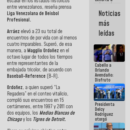
escalar en los listados históricos
gobernadores
entre venezolanos, reseña prensa
y alcaldes a
Noticias
Liga Venezolana de Beisbol
edificar
casas para
Profesional.
más
abuelos
Arráez
elevó a 23 su total de
leídas
encuentros de por vida con al menos
cuatro imparables. Superó, de esa
manera, a
Magglio Ordoñez
en el
octavo lugar de todos los tiempos
entre representantes de la
Cabello a
embajada tricolor, de acuerdo con
Orlando
Avendaño:
Baseball-Reference
(B-R).
Disfruto
cada vez
Ordoñez
, a quien superó “La
que escribes
Regadera” en el conteo vitalicio,
porque lo
que haces
compiló sus encuentros en 15
Presidenta
es
certámenes, entre 1997 y 2011 con
Delcy
embarrarla
dos equipos, los
Medias Blancas de
Rodríguez
otorgó
Chicago
y los
Tigres de Detroit.
medalla
"Héroe de