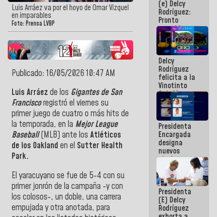
(e) Delcy
los
Luis Arráez va por el hoyo de Omar Vizquel
Rodríguez:
Centroamericanos
en imparables
Pronto
Foto: Prensa LVBP
restableceremos
las
operaciones
en el
Delcy
Aeropuerto
Rodríguez
Internacional
Publicado: 16/05/2026 10:47 AM
felicita a la
de
Vinotinto
Maiquetía
Luis Arráez
de los
Gigantes de San
Sub 20
campeona
Francisco
registró el viernes su
frente
primer juego de cuatro o más hits de
México Sub
la temporada, en la
Mejor League
Presidenta
23 en los
Encargada
Baseball
(MLB) ante los
Atléticos
Centroamericanos
designa
de los Oakland
en el
Sutter Health
nuevos
Park.
titulares en
el
El yaracuyano se fue de 5-4 con su
Viceministerio
de Energía
primer jonrón de la campaña -y con
Presidenta
Eléctrica y
los colosos-, un doble, una carrera
(E) Delcy
CORPOELEC
empujada y otra anotada, para
Rodríguez
exhorta a