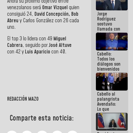
Ahora su próximo objetivo entre
Venezuela"
venezolanos será
Omar Vizquel
quien
a servidores
consiguió 24,
David Concepción, Bob
Jorge
públicos
Rodríguez
Abreu
y Carlos González con 26 cada
sostuvo
uno.
llamada con
Dinorah
El top 3 lo lidera con 49
Miguel
Figuera y
acuerdan
Cabrera
, seguido por
José Altuve
primer
con 42 y
Luis Aparicio
con 40.
Cabello:
encuentro
Todos los
presencial
diálogos son
para el
bienvenidos
diálogo
siempre que
estén en el
marco de la
Constitución
Cabello al
de la
REDACCIÓN MAZO
palangrista
República
Avendaño:
Lo que
vayas a
Comparte esta noticia:
escribir
hazlo hoy
por que no