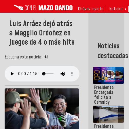
Chávez invicto
Noticias ↓
Luis Arráez dejó atrás
a Magglio Ordoñez en
juegos de 4 o más hits
Noticias
destacadas
Escucha esta noticia: 🔊
Presidenta
Encargada
felicita a
Osmaidy
Arias y
Giraly
Marcano por
hacer
Presidenta
historia en