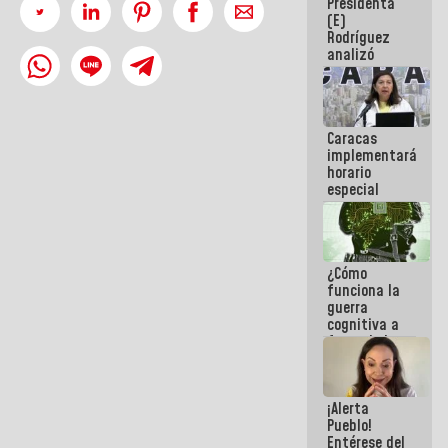
Presidenta
sabemos si
(E)
la semana
Rodríguez
que viene
analizó
hay
junto a
programa
gobernadores
planes de
recuperación
Caracas
del Sistema
implementará
Eléctrico
horario
Nacional
especial
para
adaptarse
al plan de
ahorro
¿Cómo
energético
funciona la
guerra
cognitiva a
favor de la
narrativa
hegemónica?
(1)
¡Alerta
Pueblo!
Entérese del