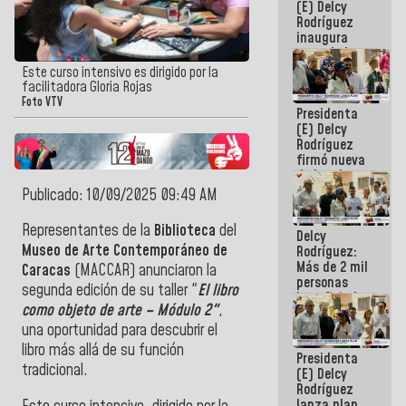
(E) Delcy
Rodríguez
inaugura
casa de los
Abuelos
Este curso intensivo es dirigido por la
Primavera
facilitadora Gloria Rojas
en Caracas
Foto VTV
Presidenta
(E) Delcy
Rodríguez
firmó nueva
de Ley de
Arrendamiento
Publicado: 10/09/2025 09:49 AM
aprobada
por la AN
Representantes de la
Biblioteca
del
Delcy
Museo de Arte Contemporáneo de
Rodríguez:
Más de 2 mil
Caracas
(MACCAR) anunciaron la
personas
segunda edición de su taller "
El libro
beneficiadas
como objeto de arte – Módulo 2"
,
con planes
para
una oportunidad para descubrir el
atención de
libro más allá de su función
Presidenta
emergencia
tradicional.
(E) Delcy
sísmica en
Rodríguez
la última
lanza plan