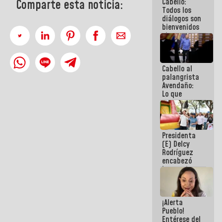
Cabello:
Comparte esta noticia:
del Sistema
Todos los
Eléctrico
diálogos son
Nacional
bienvenidos
siempre que
estén en el
marco de la
Constitución
Cabello al
de la
palangrista
República
Avendaño:
Lo que
vayas a
escribir
hazlo hoy
por que no
Presidenta
sabemos si
(E) Delcy
la semana
Rodríguez
que viene
encabezó
hay
lanzamiento
programa
del Plan
Nacional de
Recreación
¡Alerta
Vacacional
Pueblo!
Entérese del