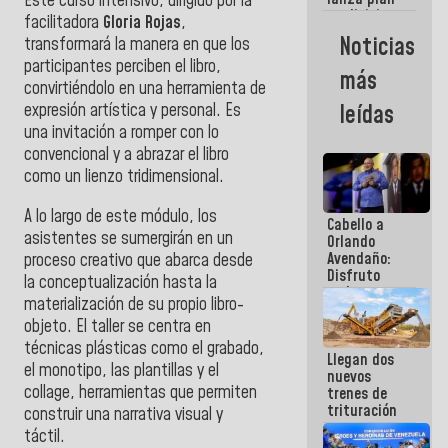
Este curso intensivo, dirigido por la
semana
crediticio
facilitadora
Gloria Rojas
,
con subsidio
Noticias
transformará la manera en que los
a Juntas de
participantes perciben el libro,
Condominio
más
convirtiéndolo en una herramienta de
expresión artística y personal. Es
leídas
una invitación a romper con lo
convencional y a abrazar el libro
como un lienzo tridimensional.
​A lo largo de este módulo, los
Cabello a
asistentes se sumergirán en un
Orlando
Avendaño:
proceso creativo que abarca desde
Disfruto
la conceptualización hasta la
cada vez
materialización de su propio libro-
que escribes
objeto. El taller se centra en
porque lo
que haces
técnicas plásticas como el grabado,
Llegan dos
es
el monotipo, las plantillas y el
nuevos
embarrarla
collage, herramientas que permiten
trenes de
trituración
construir una narrativa visual y
para
táctil.
optimizar