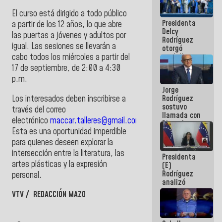
manejo de
El curso está dirigido a todo público
escombros
Presidenta
en La Guaira
a partir de los 12 años, lo que abre
Delcy
las puertas a jóvenes y adultos por
Rodríguez
igual. Las sesiones se llevarán a
otorgó
medalla
cabo todos los miércoles a partir del
"Héroe de
17 de septiembre, de 2:00 a 4:30
Venezuela"
p.m.
a servidores
Jorge
públicos
Los interesados deben inscribirse a
Rodríguez
sostuvo
través del correo
llamada con
electrónico
maccar.talleres@gmail.com
.
Dinorah
Esta es una oportunidad imperdible
Figuera y
acuerdan
para quienes deseen explorar la
primer
intersección entre la literatura, las
Presidenta
encuentro
artes plásticas y la expresión
(E)
presencial
Rodríguez
para el
personal.
analizó
diálogo
junto a
VTV / REDACCIÓN MAZO
gobernadores
planes de
recuperación