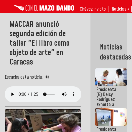
Chávez invicto
Noticias ↓
MACCAR anunció
segunda edición de
taller "El libro como
Noticias
objeto de arte" en
destacadas
Caracas
Escucha esta noticia: 🔊
Presidenta
(E) Delcy
Rodríguez
exhorta a
gobernadores
y alcaldes a
edificar
casas para
Presidenta
abuelos